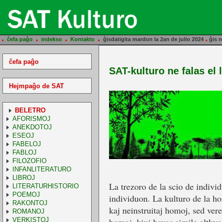
.
.
.
.
.
ĉefa paĝo
indekso
Kontakto
ĝisdatigita mardon la 2an de julio 2024
ĝis n
ĉefa paĝo
SAT-kulturo ne falas el 
Hejmpaĝo de SAT
BELETRO
AFORISMOJ
ANEKDOTOJ
ESEOJ
FABELOJ
FABLOJ
FILOZOFIO
INFANLITERATURO
LIBROJ
La trezoro de la scio de indivi
LITERATURHISTORIO
POEMOJ
individuon. La kulturo de la ho
RAKONTOJ
kaj neinstruitaj homoj, sed ver
ROMANOJ
VERKISTOJ