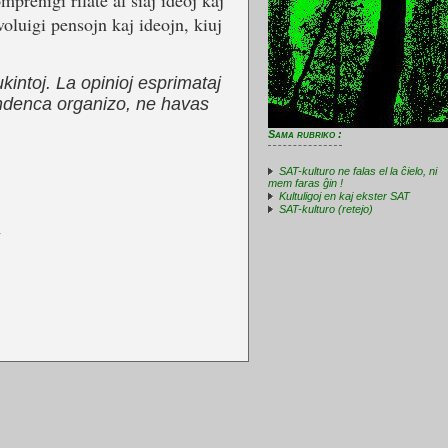
preniĝi rilate al siaj ideoj kaj
voluigi pensojn kaj ideojn, kiuj
ukintoj. La opinioj esprimataj
tendenca organizo, ne havas
Sama rubriko :
SAT-kulturo ne falas el la ĉielo, ni
mem faras ĝin !
Kultuligoj en kaj ekster SAT
SAT-kulturo (retejo)