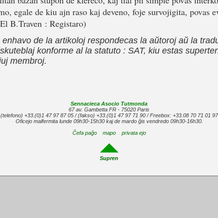
itan bazan ŝtupon de klereco, kaj tial pli simple povas interkom
mo, egale de kiu ajn raso kaj deveno, foje survojigita, povas e
 (El B.Traven : Registaro)
la enhavo de la artikoloj respondecas la aŭtoroj aŭ la trad
 diskuteblaj konforme al la statuto : SAT, kiu estas super
ĉiuj membroj.
Sennacieca Asocio Tutmonda
67 av. Gambetta FR - 75020 Paris
(telefono) +33.(0)1 47 97 87 05 / (fakso) +33.(0)1 47 97 71 90 / Freebox: +33.08 70 71 01 97
Oficejo malfermita lunde 09h30-15h30 kaj de mardo ĝis vendredo 09h30-16h30.
Ĉefa paĝo
mapo
privata ejo
Supren