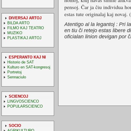
homoj, kiuj havas simile altkval
pensoj. Ĉar ja ĉiu individua ho
estas tute originalaj kaj novaj.
DIVERSAJ ARTOJ
BILDA ARTO
Atentigo al la legantoj : Pri 
FILMO KAJ TEATRO
en tiu ĉi retejo estas libere
MUZIKO
oficialan linion devigan por 
PLASTIKAJ ARTOJ
ESPERANTO KAJ NI
Historio de SAT
Kulturo en SAT-kongresoj
Portretoj
Sennaciulo
SCIENCOJ
LINGVOSCIENCO
POPULARSCIENCO
SOCIO
AGRIKULTURO