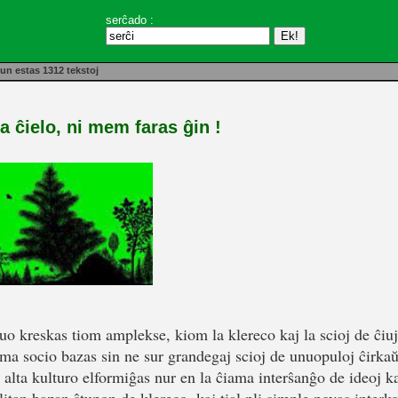
serĉado :
un estas 1312 tekstoj
la ĉielo, ni mem faras ĝin !
duo kreskas tiom amplekse, kiom la klereco kaj la scioj de ĉiu
ma socio bazas sin ne sur grandegaj scioj de unuopuloj ĉirkaŭ
e alta kulturo elformiĝas nur en la ĉiama interŝanĝo de ideoj k