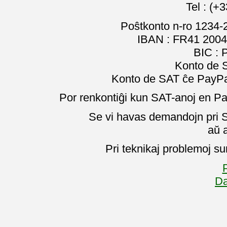
Tel : (+
Poŝtkonto n-ro 1234-
IBAN : FR41 2004
BIC :
Konto de 
Konto de SAT ĉe PayPal
Por renkontiĝi kun SAT-anoj en Pa
Se vi havas demandojn pri SA
aŭ 
Pri teknikaj problemoj su
P
Da