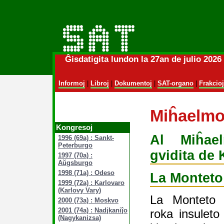
Ĝisdatigita lundon la 27an de julio 202
Informoj
|
Libroj
|
Dokumentoj
|
SAT-organo
|
Frakcioj
Miĥaelmo
Kongresoj
Al Miĥael
1996 (69a) : Sankt-
Peterburgo
gvidita de 
1997 (70a) :
Aŭgsburgo
1998 (71a) : Odeso
La Monteto
1999 (72a) : Karlovaro
(Karlovy Vary)
La Monteto 
2000 (73a) : Moskvo
2001 (74a) : Nadjkaniĵo
roka insuleto
(Nagykanizsa)