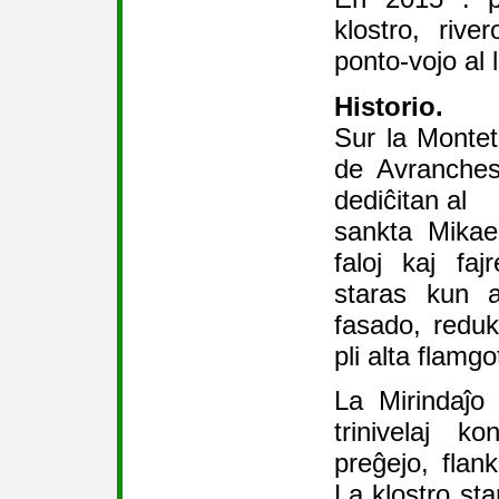
klostro, riv
ponto-vojo al 
Historio.
Sur la Montet
de Avranches
dediĉitan al
sankta Mikae
faloj kaj fa
staras kun a
fasado, reduk
pli alta flamgo
La Mirindaĵo
trinivelaj k
preĝejo, flan
La klostro sta