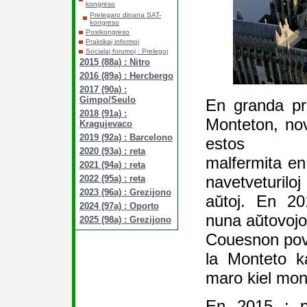
kongreso
Prelegaro dinana SAT-
kongreso
Postkongreso
Praktikaj informoj
Socialaj forumoj : Prelegoj
2015 (88a) : Nitro
2016 (89a) : Hercbergo
2017 (90a) :
Gimpo/Seulo
En granda pro
2018 (91a) :
Monteton, no
Kragujevaco
2019 (92a) : Barcelono
estos
2020 (93a) : reta
malfermita en 
2021 (94a) : reta
navetveturil
2022 (95a) : reta
2023 (96a) : Grezijono
aŭtoj. En 20
2024 (97a) : Oporto
nuna aŭtovojo 
2025 (98a) : Grezijono
Couesnon pov
la Monteto ka
maro kiel mont
En 2015 : pr