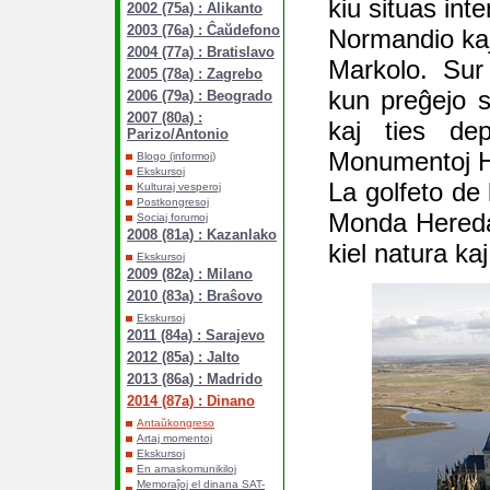
kiu situas inte
2002 (75a) : Alikanto
2003 (76a) : Ĉaŭdefono
Normandio kaj
2004 (77a) : Bratislavo
Markolo. Sur 
2005 (78a) : Zagrebo
kun preĝejo s
2006 (79a) : Beogrado
2007 (80a) :
kaj ties dep
Parizo/Antonio
Monumentoj Hi
Blogo (informoj)
Ekskursoj
La golfeto de 
Kulturaj vesperoj
Postkongresoj
Monda Hereda
Sociaj forumoj
2008 (81a) : Kazanlako
kiel natura kaj
Ekskursoj
2009 (82a) : Milano
2010 (83a) : Braŝovo
Ekskursoj
2011 (84a) : Sarajevo
2012 (85a) : Jalto
2013 (86a) : Madrido
2014 (87a) : Dinano
Antaŭkongreso
Artaj momentoj
Ekskursoj
En amaskomunikiloj
Memoraĵoj el dinana SAT-