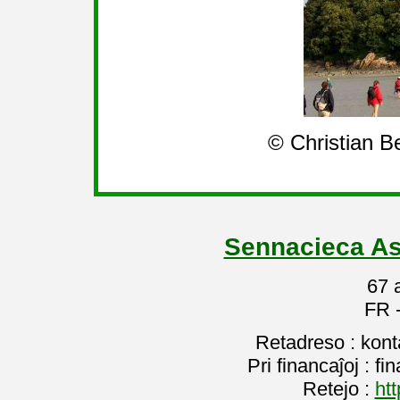
© Christian Be
Sennacieca As
67 
FR 
Retadreso : kon
Pri financaĵoj : f
Retejo :
htt