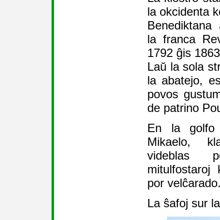
la okcidenta k
Benediktana a
la franca Re
1792 ĝis 1863
Laŭ la sola st
la abatejo, es
povos gustum
de patrino Pou
En la golfo
Mikaelo, k
videblas po
mitulfostaroj 
por velĉarado
La ŝafoj sur la