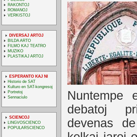
RAKONTOJ
ROMANOJ
VERKISTOJ
DIVERSAJ ARTOJ
BILDA ARTO
FILMO KAJ TEATRO
MUZIKO
PLASTIKAJ ARTOJ
ESPERANTO KAJ NI
Historio de SAT
Kulturo en SAT-kongresoj
Nuntempe e
Portretoj
Sennaciulo
debatoj pr
SCIENCOJ
devenas de
LINGVOSCIENCO
POPULARSCIENCO
kelkaj jaroj 