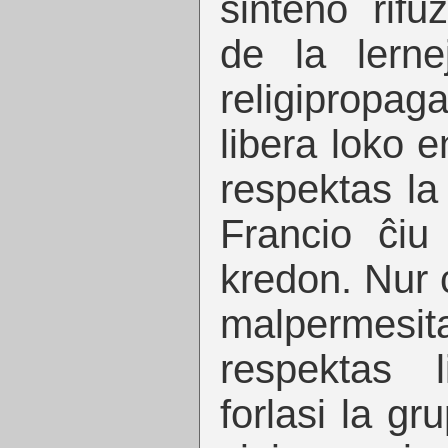
sinteno rifu
de la lern
religiprop
libera loko e
respektas la
Francio ĉiu
kredon. Nur c
malpermesita
respektas 
forlasi la gr