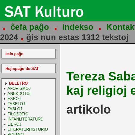
.
.
.
ĉefa paĝo
indekso
Kontak
.
2024
ĝis nun estas 1312 tekstoj
ĉefa paĝo
Hejmpaĝo de SAT
Tereza Saba
BELETRO
kaj religioj
AFORISMOJ
ANEKDOTOJ
ESEOJ
FABELOJ
artikolo
FABLOJ
FILOZOFIO
INFANLITERATURO
LIBROJ
LITERATURHISTORIO
POEMOJ