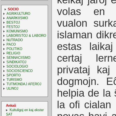
volas en l
SOCIO
AGRIKULTURO
ANARKIISMO
vualon surk
BESTOJ
FESTOJ
islaman dikre
KOMUNISMO
LABORISTOJ & LABORO
NUTRADO
estas laika
PACO
POLITIKO
RELIGIO
certaj ler
SENNACIISMO
SINDIKATOJ
privataj kaj
SOCIOLOGIO
SOCIOSCIENCO
SPORTO
dogmojn. E
TURISMO
TUTMONDAJ AFEROJ
ULINOJ
helpia de la 
la ofi cialan
Ankaŭ
Kultuligoj en kaj ekster
SAT