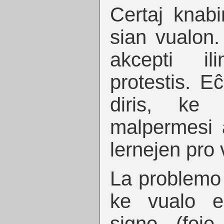
Certaj knabi
sian vualon. 
akcepti il
protestis. Eĉ
diris, ke
malpermesi al
lernejen pro
La problemo 
ke vualo e
signo (foje