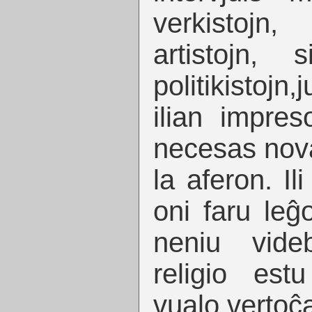
verkistojn
artistojn, 
politikistojn,
ilian impres
necesas nova 
la aferon. Il
oni faru leĝ
neniu vide
religio est
vualo,vertoĉa