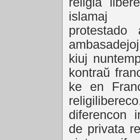
religia libe
islamaj 
protestado 
ambasadejo
kiuj nuntem
kontraŭ fran
ke en Fran
religiliberec
diferencon i
de privata re