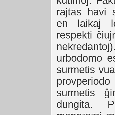
kutimoj. Fak
rajtas havi
en laikaj 
respekti ĉiuj
nekredanto
urbodomo es
surmetis vu
provperio
surmetis ĝ
dungita. P