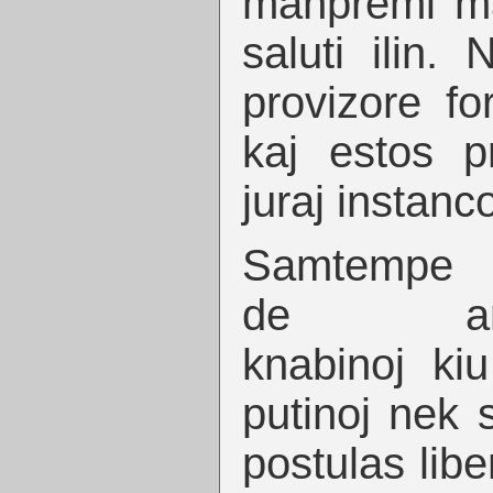
manpremi ma
saluti ilin.
provizore fo
kaj estos p
juraj instanco
Samtempe e
de arab-
knabinoj k
putinoj nek s
postulas libe