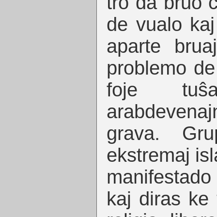
tro da bruo 
de vualo kaj 
aparte bruaj
problemo de
foje tuŝ
arabdevenaj
grava. Gru
ekstremaj is
manifestado
kaj diras ke 