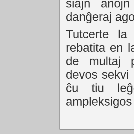
siajn anoj
danĝeraj ago
Tutcerte la
rebatita en l
de multaj 
devos sekvi 
ĉu tiu le
ampleksigos 