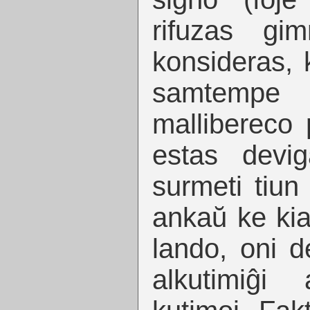
rifuzas gim
konsideras, 
samtemp
mallibereco p
estas devig
surmeti tiun
ankaŭ ke kia
lando, oni d
alkutimiĝi