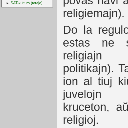
povas havi a
SAT-kulturo (retejo)
religiemajn).
Do la regulo
estas ne s
religiajn
politikajn). 
ion al tiuj k
juvelojn 
kruceton, aŭ
religioj.