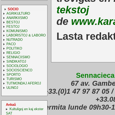
tekstoj
SOCIO
AGRIKULTURO
de
www.kar
ANARKIISMO
BESTOJ
FESTOJ
KOMUNISMO
Lasta redak
LABORISTOJ & LABORO
NUTRADO
PACO
POLITIKO
RELIGIO
SENNACIISMO
SINDIKATOJ
SOCIOLOGIO
SOCIOSCIENCO
Sennacieca
SPORTO
TURISMO
67 av. Gambe
TUTMONDAJ AFEROJ
ULINOJ
(telefono) +33.(0)1 47 97 87 05 /
+33.0
Ankaŭ
Oficejo malfermita lunde 09h30-
Kultuligoj en kaj ekster
SAT