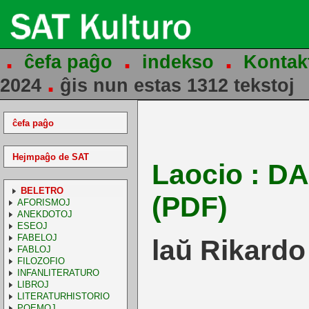
.
.
.
ĉefa paĝo
indekso
Kontak
.
2024
ĝis nun estas 1312 tekstoj
ĉefa paĝo
Hejmpaĝo de SAT
Laocio : D
BELETRO
(PDF)
AFORISMOJ
ANEKDOTOJ
ESEOJ
FABELOJ
laŭ Rikardo
FABLOJ
FILOZOFIO
INFANLITERATURO
LIBROJ
LITERATURHISTORIO
POEMOJ