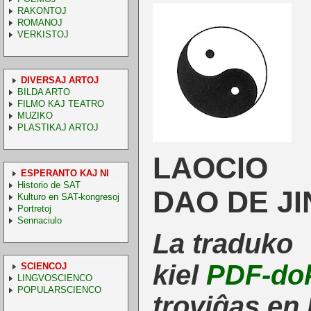
RAKONTOJ
ROMANOJ
VERKISTOJ
DIVERSAJ ARTOJ
BILDA ARTO
FILMO KAJ TEATRO
MUZIKO
PLASTIKAJ ARTOJ
LAOCIO
ESPERANTO KAJ NI
Historio de SAT
DAO DE J
Kulturo en SAT-kongresoj
Portretoj
Sennaciulo
La traduko
kiel
PDF-do
SCIENCOJ
LINGVOSCIENCO
POPULARSCIENCO
troviĝas en 