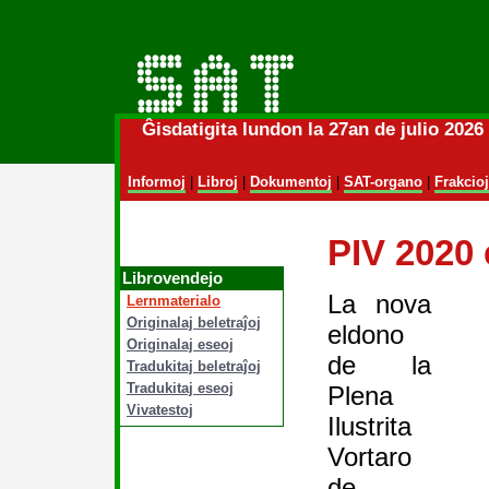
Ĝisdatigita lundon la 27an de julio 202
Informoj
|
Libroj
|
Dokumentoj
|
SAT-organo
|
Frakcioj
PIV 2020 
Librovendejo
La nova
Lernmaterialo
Originalaj beletraĵoj
eldono
Originalaj eseoj
de la
Tradukitaj beletraĵoj
Tradukitaj eseoj
Plena
Vivatestoj
Ilustrita
Vortaro
de