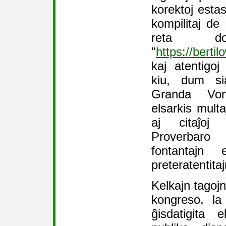
korektoj esta
kompilitaj de
reta dok
"
https://berti
kaj atentigo
kiu, dum si
Granda Vort
elsarkis multa
aj citaĵo
Proverbaro
fontantaj
preteratentitaj
Kelkajn tagojn
kongreso, la
ĝisdatigita