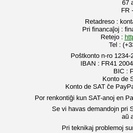
67 
FR 
Retadreso : kon
Pri financaĵoj : f
Retejo :
htt
Tel : (+
Poŝtkonto n-ro 1234-
IBAN : FR41 2004
BIC :
Konto de 
Konto de SAT ĉe PayPal
Por renkontiĝi kun SAT-anoj en Pa
Se vi havas demandojn pri SA
aŭ 
Pri teknikaj problemoj su