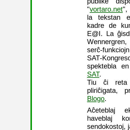
publike disp
"
vortaro.net
",
la tekstan 
kadre de kun
E@I. La ĝisda
Wennergren, k
serĉ-funkcio
SAT-Kongreso
spektebla e
SAT
.
Tiu ĉi reta
pliriĉigata,
Blogo
.
Aĉeteblaj e
haveblaj k
sendokostoj, 