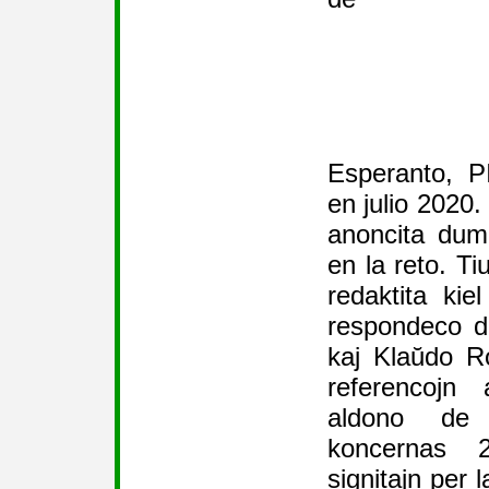
Esperanto, P
en julio 2020.
anoncita dum
en la reto. Ti
redaktita kie
respondeco d
kaj Klaŭdo R
referencojn
aldono de
koncernas 2
signitajn per l