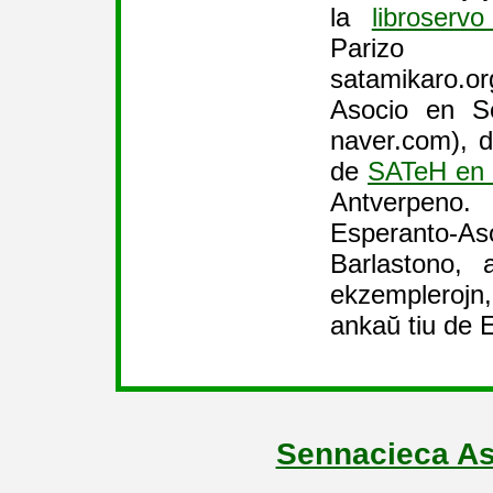
la
libroser
Parizo 
satamikaro.or
Asocio en S
naver.com), 
de
SATeH en 
Antverpeno
Esperanto-A
Barlastono, 
ekzemplerojn
ankaŭ tiu de
Sennacieca As