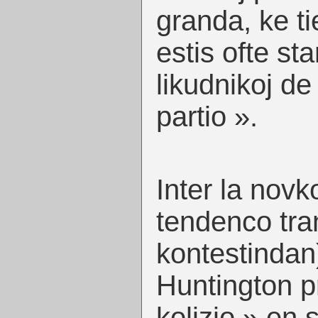
granda, ke ti
estis ofte sta
likudnikoj de
partio ».
Inter la novk
tendenco tra
kontestindan
Huntington pri
kolizio » en 