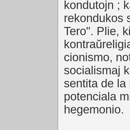
kondutojn ; k
rekondukos s
Tero". Plie, 
kontraŭrelig
cionismo, not
socialismaj 
sentita de la
potenciala mi
hegemonio.