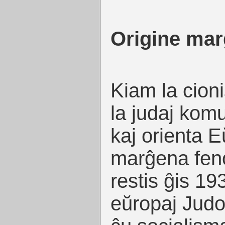
Origine ma
Kiam la cion
la judaj kom
kaj orienta E
marĝena feno
restis ĝis 19
eŭropaj Judoj