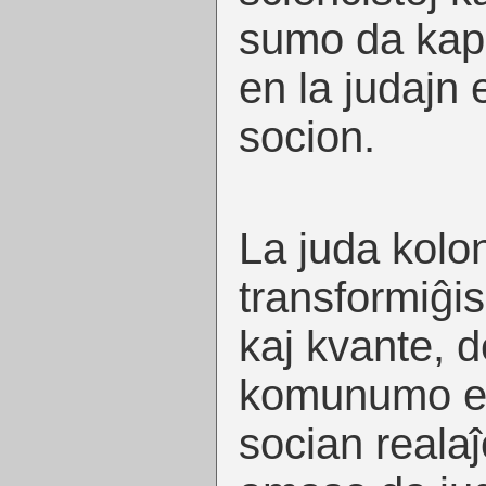
sumo da kapi
en la judajn
socion.
La juda kolo
transformiĝi
kaj kvante, d
komunumo e
socian realaĵ