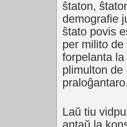
ŝtaton, ŝtaton
demografie ju
ŝtato povis e
per milito de
forpelanta l
plimulton de 
praloĝantaro
Laŭ tiu vidp
antaŭ la kon