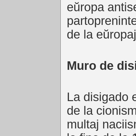
eŭropa antis
partoprenint
de la eŭropaj
Muro de dis
La disigado 
de la cionism
multaj naciis