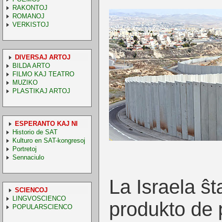
RAKONTOJ
ROMANOJ
VERKISTOJ
DIVERSAJ ARTOJ
BILDA ARTO
FILMO KAJ TEATRO
MUZIKO
PLASTIKAJ ARTOJ
ESPERANTO KAJ NI
Historio de SAT
Kulturo en SAT-kongresoj
Portretoj
Sennaciulo
La Israela ŝt
SCIENCOJ
LINGVOSCIENCO
produkto de 
POPULARSCIENCO