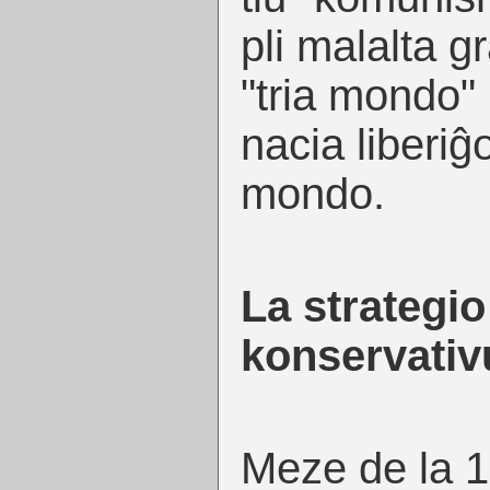
pli malalta g
"tria mondo"
nacia liberiĝ
mondo.
La strategio
konservativ
Meze de la 19