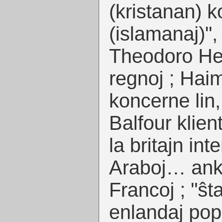
(kristanan) k
(islamanaj)",
Theodoro Her
regnoj ; Ha
koncerne lin
Balfour klien
la britajn int
Araboj… ank
Francoj ; "ŝt
enlandaj pop