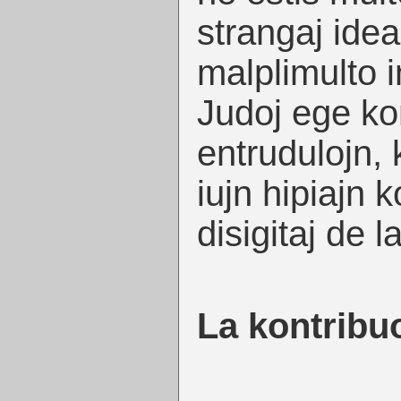
strangaj ideal
malplimulto i
Judoj ege kon
entrudulojn, k
iujn hipiajn
disigitaj de l
La kontribu