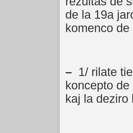
rezultas de s
de la 19a jar
komenco de l
–
1/ rilate ti
koncepto de l
kaj la deziro