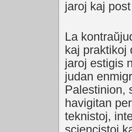
jaroj kaj post 
La kontraŭjud
kaj praktikoj
jaroj estigi
judan enmig
Palestinion,
havigitan per
teknistoj, int
sciencistoj ka