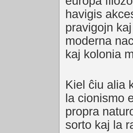
eŭropa filozof
havigis akce
pravigojn kaj
moderna naci
kaj kolonia 
Kiel ĉiu alia
la cionismo e
propra naturo
sorto kaj la r