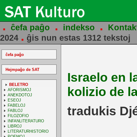
.
.
.
ĉefa paĝo
indekso
Kontak
.
2024
ĝis nun estas 1312 tekstoj
ĉefa paĝo
Hejmpaĝo de SAT
Israelo en l
BELETRO
kolizio de la
AFORISMOJ
ANEKDOTOJ
ESEOJ
FABELOJ
tradukis Dj
FABLOJ
FILOZOFIO
INFANLITERATURO
LIBROJ
LITERATURHISTORIO
POEMOJ