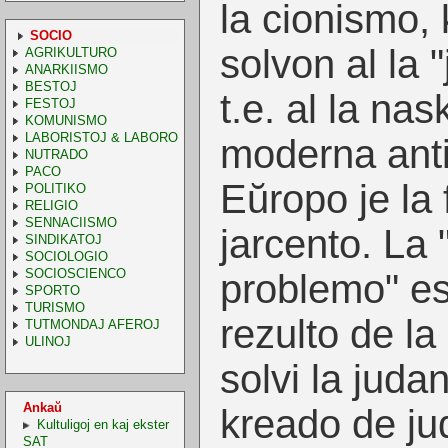
la cionismo, 
SOCIO
solvon al la 
AGRIKULTURO
ANARKIISMO
BESTOJ
t.e. al la nas
FESTOJ
KOMUNISMO
LABORISTOJ & LABORO
moderna ant
NUTRADO
PACO
Eŭropo je la 
POLITIKO
RELIGIO
SENNACIISMO
jarcento. La 
SINDIKATOJ
SOCIOLOGIO
SOCIOSCIENCO
problemo" es
SPORTO
TURISMO
rezulto de la
TUTMONDAJ AFEROJ
ULINOJ
solvi la juda
Ankaŭ
kreado de ju
Kultuligoj en kaj ekster
SAT