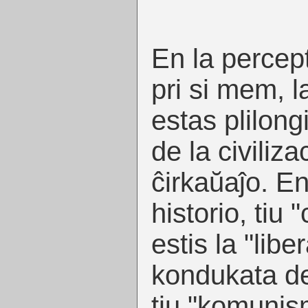
En la percep
pri si mem, l
estas plilon
de la civiliz
ĉirkaŭaĵo. En
historio, tiu 
estis la "lib
kondukata d
tiu "komunis