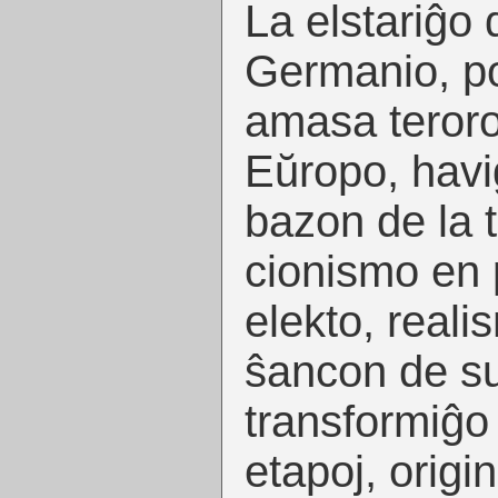
La elstariĝo 
Germanio, po
amasa teroro
Eŭropo, havi
bazon de la 
cionismo en 
elekto, reali
ŝancon de su
transformiĝo 
etapoj, orig