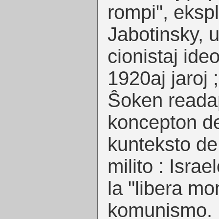
rompi", ekspl
Jabotinsky, u
cionistaj ide
1920aj jaroj
Ŝoken readap
koncepton de
kunteksto de
milito : Israe
la "libera mo
komunismo.