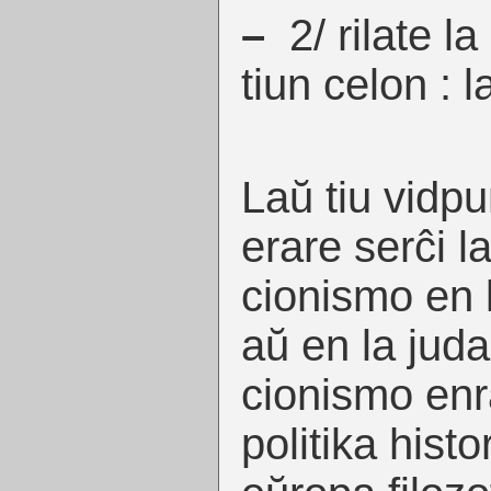
–
2/ rilate la
tiun celon : 
Laŭ tiu vidpu
erare serĉi la
cionismo en l
aŭ en la juda
cionismo enr
politika hist