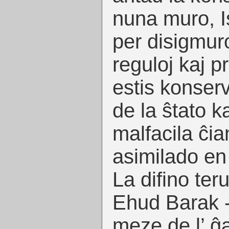
nuna muro, Is
per disigmuro
reguloj kaj pr
estis konserv
de la ŝtato ka
malfacila ĉi
asimilado en
La difino ter
Ehud Barak -
meze de l’ ĝ