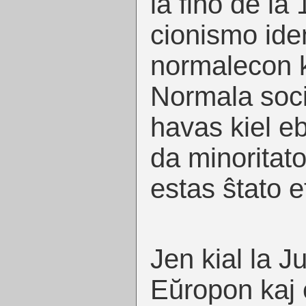
la fino de la 
cionismo ide
normalecon 
Normala soci
havas kiel eb
da minoritato
estas ŝtato 
Jen kial la Ju
Eŭropon kaj 