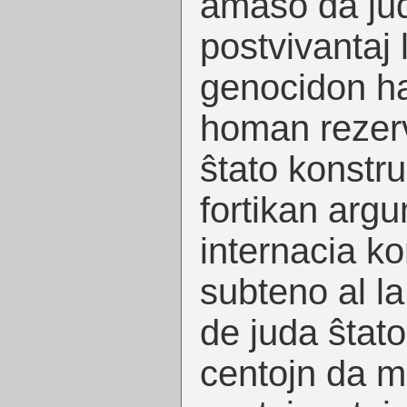
amaso da juda
postvivantaj 
genocidon ha
homan rezerv
ŝtato konstr
fortikan arg
internacia k
subteno al la
de juda ŝtato
centojn da mi