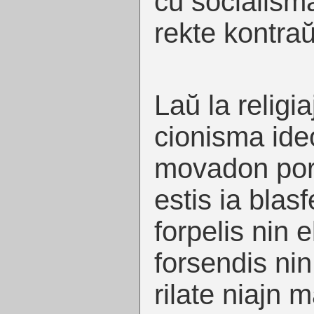
ĉu socialism
rekte kontraŭ
Laŭ la religia
cionisma ideo
movadon por f
estis ia blas
forpelis nin e
forsendis ni
rilate niajn 