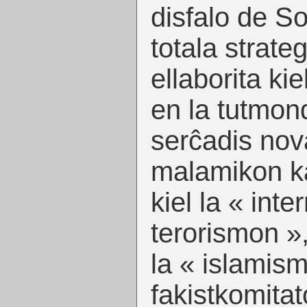
disfalo de S
totala strate
ellaborita ki
en la tutmond
serĉadis nov
malamikon kaj
kiel la « inte
terorismon »,
la « islamis
fakistkomitat