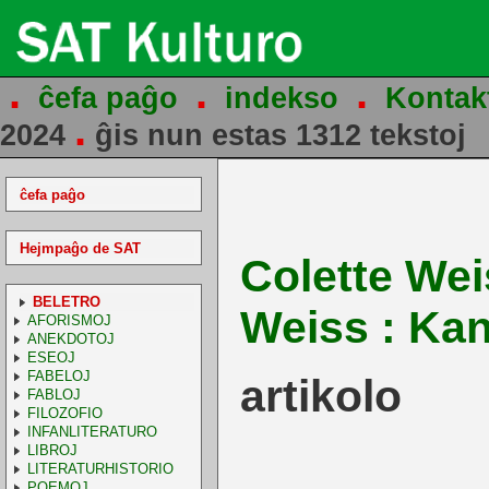
.
.
.
ĉefa paĝo
indekso
Kontak
.
2024
ĝis nun estas 1312 tekstoj
ĉefa paĝo
Hejmpaĝo de SAT
Colette We
BELETRO
Weiss : Kan
AFORISMOJ
ANEKDOTOJ
ESEOJ
FABELOJ
artikolo
FABLOJ
FILOZOFIO
INFANLITERATURO
LIBROJ
LITERATURHISTORIO
POEMOJ