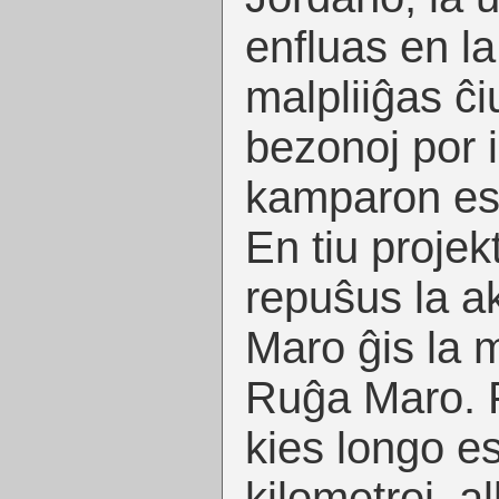
enfluas en l
malpliiĝas ĉi
bezonoj por ir
kamparon est
En tiu projek
repuŝus la a
Maro ĝis la 
Ruĝa Maro. P
kies longo e
kilometroj, a