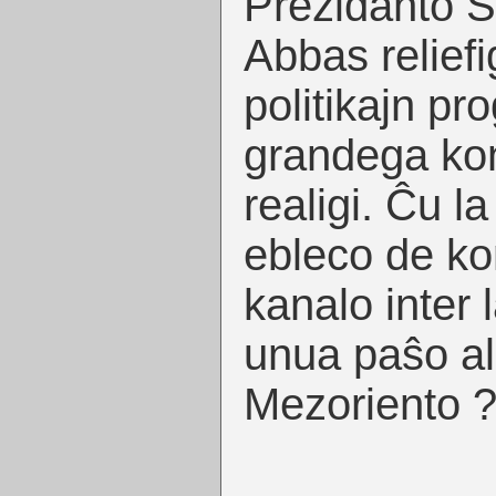
Prezidanto 
Abbas reliefi
politikajn pro
grandega kon
realigi. Ĉu l
ebleco de ko
kanalo inter 
unua paŝo al
Mezoriento ?