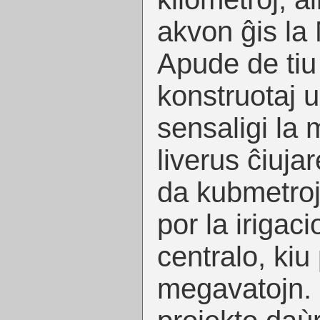
akvon ĝis la
Apude de tiu
konstruotaj u
sensaligi la
liverus ĉiuja
da kubmetroj
por la irigaci
centralo, ki
megavatojn. 