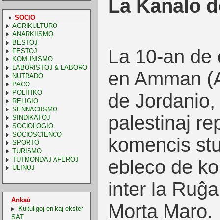
La Kanalo d
SOCIO
AGRIKULTURO
ANARKIISMO
BESTOJ
La 10-an de
FESTOJ
KOMUNISMO
LABORISTOJ & LABORO
en Amman (A
NUTRADO
PACO
POLITIKO
de Jordanio, 
RELIGIO
SENNACIISMO
palestinaj re
SINDIKATOJ
SOCIOLOGIO
SOCIOSCIENCO
komencis stu
SPORTO
TURISMO
TUTMONDAJ AFEROJ
ebleco de ko
ULINOJ
inter la Ruĝa
Ankaŭ
Morta Maro.
Kultuligoj en kaj ekster
SAT