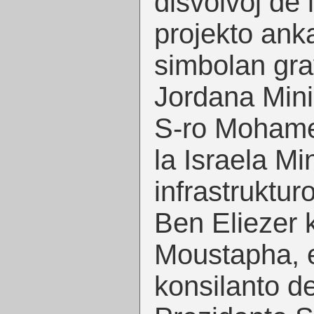
disvolvoj de 
projekto ank
simbolan gra
Jordana Minis
S-ro Mohame
la Israela Min
infrastruktur
Ben Eliezer
Moustapha, 
konsilanto de