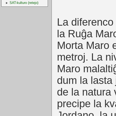
SAT-kulturo (retejo)
La diferenco 
la Ruĝa Maro 
Morta Maro e
metroj. La ni
Maro malaltiĝ
dum la lasta
de la natura
precipe la k
Jordano, la u