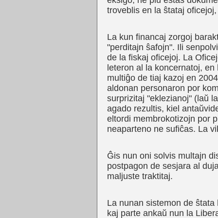
eksiĝo, ne plu estas dokumen
troveblis en la ŝtataj oficejoj
La kun financaj zorgoj barakt
"perditajn ŝafojn". Ili senpol
de la fiskaj oficejoj. La Of
leteron al la koncernatoj, en 
multiĝo de tiaj kazoj en 200
aldonan personaron por kompar
surprizitaj "eklezianoj" (laŭ 
agado rezultis, kiel antaŭvide
eltordi membrokotizojn por plu
neaparteno ne sufiĉas. La vik
Ĝis nun oni solvis multajn d
postpagon de sesjara al duja
maljuste traktitaj.
La nunan sistemon de ŝtata k
kaj parte ankaŭ nun la Libe