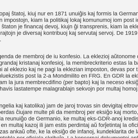
opaj ŝtatoj, kiuj nur en 1871 unuiĝis kaj formis la Ger
 impostojn, kiam la politikaj lokaj komunumoj iom post iom
taton je financaj devoj, kiujn ĝi transprenis, kiam la ekle
jtojn je diversaj kontribuoj kaj servutaj servoj. De 1919
.
genda de membroj de iu konfesio. La eklezioj aŭtonome d
grandaj kristanaj konfesioj, la membreckriterio estas la 
 al eklezio kaj ne pagi la eklezian imposton, devas por t
pluekzistis post la 2-a Mondmilito en FRG. En GDR la ek
m la jura membrecdifino (per bapto) kaj la neceso eksiĝi
 havis lastatempe malagrablajn sekvojn por multaj homoj
gelia kaj katolika) jam de jaroj trovas sin devigitaj elt
rdas ĉiujare multe pli da membroj per eksiĝo kaj morto, o
t la reunuiĝo de Germanio, ke multaj eks-GDR-anoj kredi
 multaj kazoj ili jam estis perdintaj aŭ forĵetintaj la ofi
s ankaŭ ofte, ke la eksiĝo de infanoj, kundeklarita de la