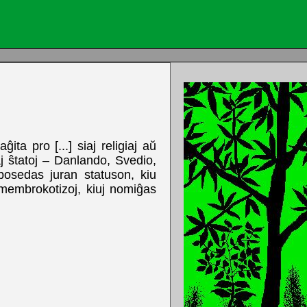
a pro [...] siaj religiaj aŭ
aj ŝtatoj – Danlando, Svedio,
posedas juran statuson, kiu
j membrokotizoj, kiuj nomiĝas