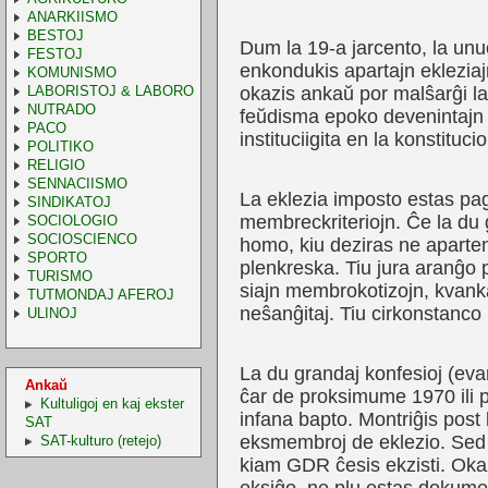
ANARKIISMO
BESTOJ
Dum la 19-a jarcento, la unu
FESTOJ
enkondukis apartajn ekleziajn
KOMUNISMO
LABORISTOJ & LABORO
okazis ankaŭ por malŝarĝi la ŝ
NUTRADO
feŭdisma epoko devenintajn ra
PACO
instituciigita en la konstitucio
POLITIKO
RELIGIO
SENNACIISMO
La eklezia imposto estas pa
SINDIKATOJ
membreckriteriojn. Ĉe la du 
SOCIOLOGIO
SOCIOSCIENCO
homo, kiu deziras ne aparteni
SPORTO
plenkreska. Tiu jura aranĝo 
TURISMO
siajn membrokotizojn, kvanka
TUTMONDAJ AFEROJ
neŝanĝitaj. Tiu cirkonstanco
ULINOJ
La du grandaj konfesioj (evan
Ankaŭ
ĉar de proksimume 1970 ili pe
Kultuligoj en kaj ekster
infana bapto. Montriĝis pos
SAT
eksmembroj de eklezio. Sed en
SAT-kulturo (retejo)
kiam GDR ĉesis ekzisti. Okaza