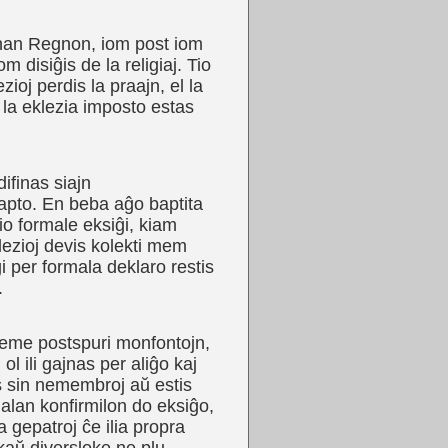
manan Regnon, iom post iom
 disiĝis de la religiaj. Tio
zioj perdis la praajn, el la
 la eklezia imposto estas
ifinas siajn
bapto. En beba aĝo baptita
io formale eksiĝi, kiam
lezioj devis kolekti mem
 per formala deklaro restis
.
roveme postspuri monfontojn,
l ili gajnas per aliĝo kaj
s sin nemembroj aŭ estis
cialan konfirmilon do eksiĝo,
 gepatroj ĉe ilia propra