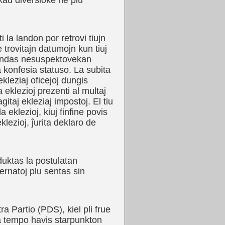
kaŭ diversloke ne plu
 la landon por retrovi tiujn
e trovitajn datumojn kun tiuj
 sendas nesuspektovekan
ia konfesia statuso. La subita
kleziaj oficejoj dungis
 eklezioj prezenti al multaj
gitaj ekleziaj impostoj. El tiu
 eklezioj, kiuj finfine povis
klezioj, ĵurita deklaro de
duktas la postulatan
rnatoj plu sentas sin
 Partio (PDS), kiel pli frue
a tempo havis starpunkton