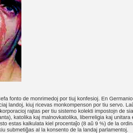
ĉefa fonto de monrimedoj por tiuj konfesioj. En Germanio 
ciaj landoj, kiuj ricevas monkompenson por tiu servo. Laŭ
 korporacioj rajtas per tiu sistemo kolekti impostojn de si
nta), katolika kaj malnovkatolika, liberreligia kaj unitara e
to estas kalkulata kiel procentaĵo (8 aŭ 9 %) de la ord
 kiu submetiĝas al la konsento de la landaj parlamentoj.