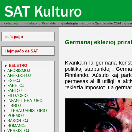
.
.
.
.
.
ĉefa paĝo
indekso
Kontakto
ĝisdatigita mardon la 2an de julio 2024
ĝis n
ĉefa paĝo
Germanaj eklezioj prirab
Hejmpaĝo de SAT
Kvankam la germana konstitu
BELETRO
politikaj starpunktoj", Germ
AFORISMOJ
Finnlando, Aŭstrio kaj par
ANEKDOTOJ
ESEOJ
permesas al ili utiligi la a
FABELOJ
"eklezia imposto". La germana 
FABLOJ
FILOZOFIO
INFANLITERATURO
LIBROJ
LITERATURHISTORIO
POEMOJ
RAKONTOJ
ROMANOJ
VERKISTOJ