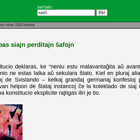
serĉado :
un estas 1312 tekstoj
as siajn perditajn ŝafojn
cio deklaras, ke "neniu estu malavantaĝita aŭ avantaĝit
anio ne estas laika aŭ sekulara ŝtato. Kiel en pluraj ali
toj de Svislando – kelkaj grandaj germanaj konfesioj 
ktivan helpon de ŝtataj instancoj ĉe la kolektado de sia
konstitucio eksplicite rajtigas ilin je tio.