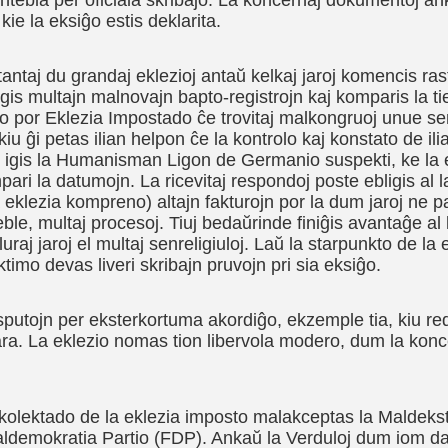
tebla per oficiala skribaĵo. La koncernaj dokumentoj an
, kie la eksiĝo estis deklarita.
antaj du grandaj eklezioj antaŭ kelkaj jaroj komencis rasti
vigis multajn malnovajn bapto-registrojn kaj komparis la ti
icejo por Eklezia Impostado ĉe trovitaj malkongruoj unue
kiu ĝi petas ilian helpon ĉe la kontrolo kaj konstato de il
4 igis la Humanisman Ligon de Germanio suspekti, ke la e
i la datumojn. La ricevitaj respondoj poste ebligis al la
la eklezia kompreno) altajn fakturojn por la dum jaroj ne pa
ble, multaj procesoj. Tiuj bedaŭrinde finiĝis avantaĝe al la
raj jaroj el multaj senreligiuloj. Laŭ la starpunkto de la e
timo devas liveri skribajn pruvojn pri sia eksiĝo.
isputojn per eksterkortuma akordiĝo, ekzemple tia, kiu re
ra. La eklezio nomas tion libervola modero, dum la konce
olektado de la eklezia imposto malakceptas la Maldekstra
raldemokratia Partio (FDP). Ankaŭ la Verduloj dum iom d