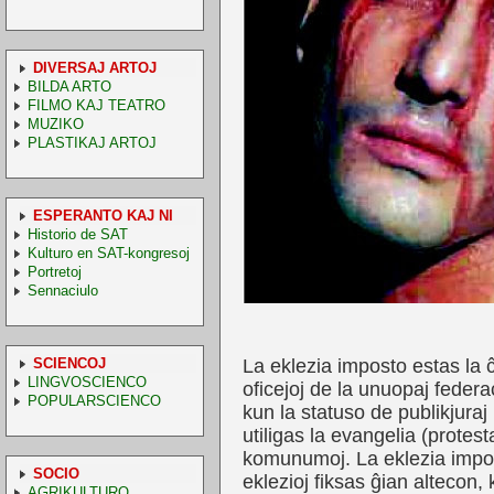
DIVERSAJ ARTOJ
BILDA ARTO
FILMO KAJ TEATRO
MUZIKO
PLASTIKAJ ARTOJ
ESPERANTO KAJ NI
Historio de SAT
Kulturo en SAT-kongresoj
Portretoj
Sennaciulo
SCIENCOJ
La eklezia imposto estas la 
LINGVOSCIENCO
oficejoj de la unuopaj federa
POPULARSCIENCO
kun la statuso de publikjuraj
utiligas la evangelia (protesta
komunumoj. La eklezia impos
SOCIO
eklezioj fiksas ĝian altecon,
AGRIKULTURO