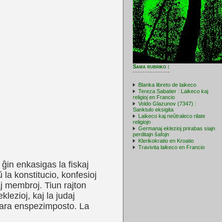
Sama rubriko :
Blanka libreto de laikeco
Tereza Sabatier : Laikeco kaj
religioj en Francio
Voldo Glazunov (7347) :
Sanktulo eksigita
Laikeco kaj neŭtraleco rilate
religiojn
Germanaj eklezioj prirabas siajn
perditajn ŝafojn
Klerikokratio en Kroatio
Travivita laikeco en Francio
ĝin enkasigas la fiskaj
 la konstitucio, konfesioj
aj membroj. Tiun rajton
klezioj, kaj la judaj
inara enspezimposto. La