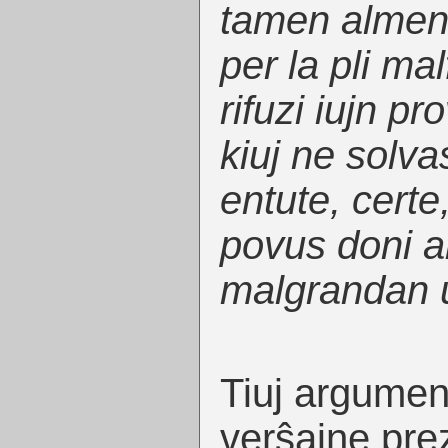
tamen almen
per la pli mal
rifuzi iujn pr
kiuj ne solv
entute, certe
povus doni 
malgrandan u
Tiuj argumento
verŝajne prez