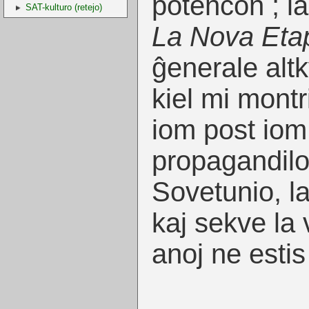
potencon ; l
SAT-kulturo (retejo)
La Nova Eta
ĝenerale altkv
kiel mi montr
iom post iom 
propagandilo
Sovetunio, la
kaj sekve la
anoj ne esti