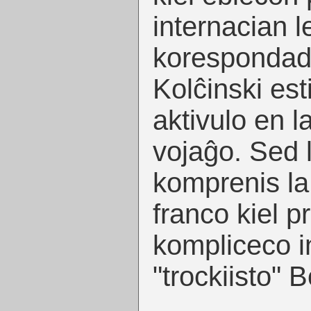
internacian l
korespondado
Kolĉinski est
aktivulo en l
vojaĝo. Sed
komprenis la
franco kiel p
kompliceco in
"trockiisto" 