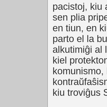
pacistoj, kiu
sen plia prip
en tiun, en k
parto el la bu
alkutimiĝi al 
kiel protekto
komunismo, ka
kontraŭfaŝis
kiu troviĝus 