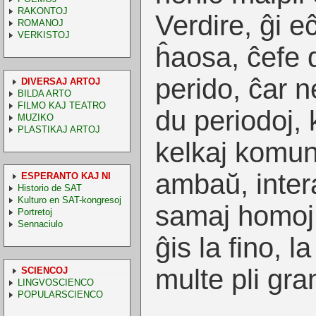
RAKONTOJ
Verdire, ĝi e
ROMANOJ
VERKISTOJ
ĥaosa, ĉefe 
perido, ĉar n
DIVERSAJ ARTOJ
BILDA ARTO
FILMO KAJ TEATRO
du periodoj,
MUZIKO
PLASTIKAJ ARTOJ
kelkaj komuna
ambaŭ, intera
ESPERANTO KAJ NI
Historio de SAT
Kulturo en SAT-kongresoj
samaj homoj
Portretoj
Sennaciulo
ĝis la fino, l
multe pli gra
SCIENCOJ
LINGVOSCIENCO
POPULARSCIENCO