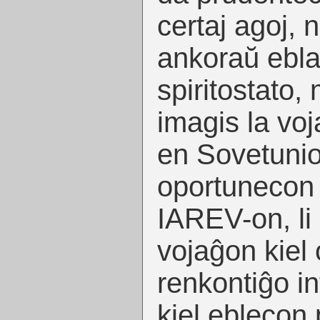
certaj agoj, 
ankoraŭ ebla
spiritostato, 
imagis la vo
en Sovetunion
oportunecon p
IAREV-on, li 
vojaĝon kiel
renkontiĝo int
kiel eblecon p