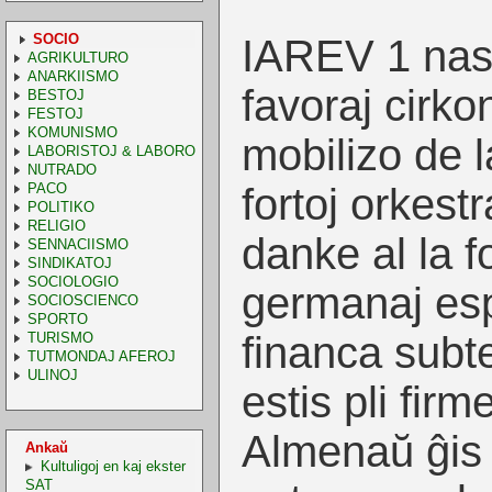
SOCIO
IAREV 1 nask
AGRIKULTURO
ANARKIISMO
favoraj cirkon
BESTOJ
FESTOJ
KOMUNISMO
mobilizo de 
LABORISTOJ & LABORO
NUTRADO
PACO
fortoj orkest
POLITIKO
RELIGIO
danke al la f
SENNACIISMO
SINDIKATOJ
SOCIOLOGIO
germanaj espe
SOCIOSCIENCO
SPORTO
financa subt
TURISMO
TUTMONDAJ AFEROJ
ULINOJ
estis pli firme
Almenaŭ ĝis 
Ankaŭ
Kultuligoj en kaj ekster
SAT