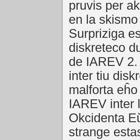
pruvis per ak
en la skismo
Surpriziga e
diskreteco du
de IAREV 2.
inter tiu disk
malforta eĥo
IAREV inter 
Okcidenta E
strange estas