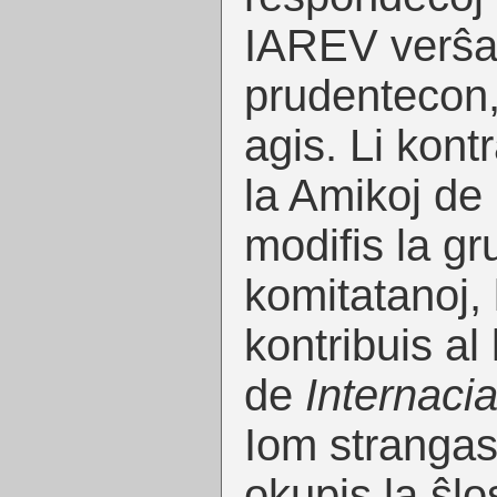
IAREV verŝaj
prudentecon, 
agis. Li kont
la Amikoj de 
modifis la gr
komitatanoj, 
kontribuis al
de
Internacia
Iom strangas
okupis la ŝl