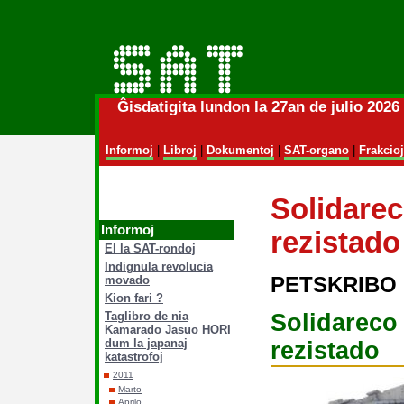
Ĝisdatigita lundon la 27an de julio 202
Informoj
|
Libroj
|
Dokumentoj
|
SAT-organo
|
Frakcioj
Solidarec
Informoj
rezistado
El la SAT-rondoj
Indignula revolucia
PETSKRIBO
movado
Kion fari ?
Solidare
Taglibro de nia
Kamarado Jasuo HORI
dum la japanaj
rezistado
katastrofoj
2011
Marto
Aprilo