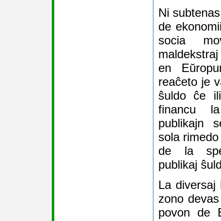
Ni subtenas
de ekonomii
socia m
maldekstraj
en Eŭropu
reaĉeto je v
ŝuldo ĉe i
financu la
publikajn 
sola rimedo 
de la spe
publikaj ŝuld
La diversaj
zono devas 
povon de 