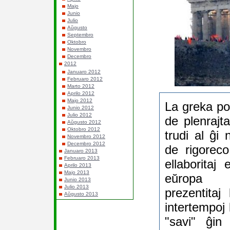
Majo
Junio
Julio
Aŭgusto
Septembro
Oktobro
Novembro
Decembro
2012
Januaro 2012
Februaro 2012
Marto 2012
Aprilo 2012
Majo 2012
La greka po
Junio 2012
Julio 2012
de plenrajt
Aŭgusto 2012
Oktobro 2012
trudi al ĝi 
Novembro 2012
Decembro 2012
de rigoreco
Januaro 2013
Februaro 2013
ellaborita
Aprilo 2013
Majo 2013
eŭropa K
Junio 2013
Julio 2013
prezentitaj 
Aŭgusto 2013
intertempoj 
"savi" ĝin