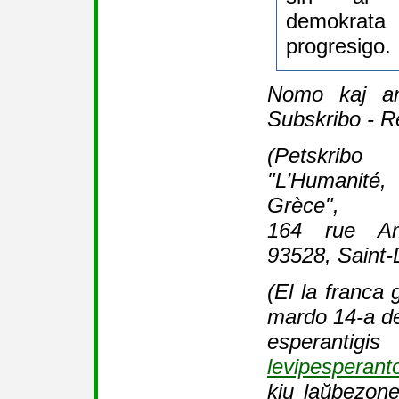
demokra
progresigo.
Nomo kaj an
Subskribo - R
(Petskrib
"L’Humanité,
Grèce",
164 rue Am
93528, Saint-
(El la franca
mardo 14-a d
esperanti
levipesperant
kiu laŭbezone