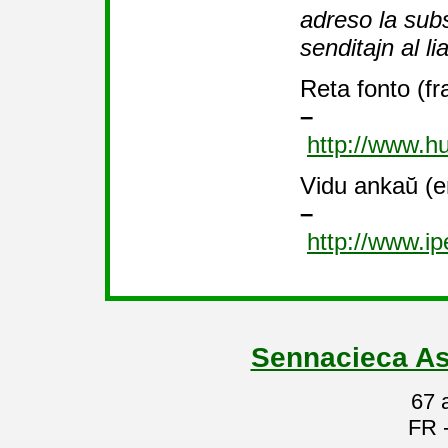
adreso la sub
senditajn al li
Reta fonto (fr
–
http://www.hum
Vidu ankaŭ (e
–
http://www.ip
Sennacieca As
67 
FR 