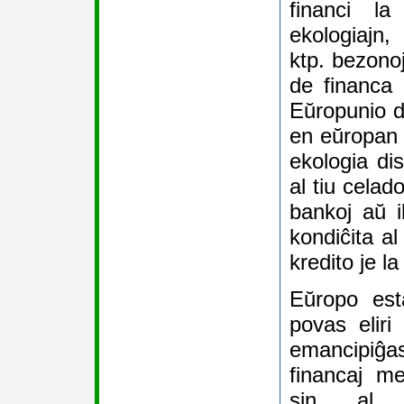
financi la
ekologiajn
ktp. bezono
de financa 
Eŭropunio d
en eŭropan 
ekologia dis
al tiu celad
bankoj aŭ i
kondiĉita al
kredito je l
Eŭropo est
povas eliri
emancipiĝas
financaj me
sin al k