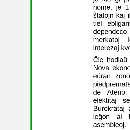
nome, je 1
ŝtatojn kaj i
tiel ebligan
dependec
merkatoj 
interezaj kvo
Ĉie hodiaŭ 
Nova ekono
eŭran zono
piedpremata
de Ateno,
elektitaj 
Burokrataj 
leĝon al l
asembleoj. 