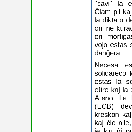
"savi" la e
Ĉiam pli kaj
la diktato d
oni ne kura
oni mortiga
vojo estas
danĝera.
Necesa es
solidareco
estas la s
eŭro kaj la
Ateno. La 
(ECB) dev
kreskon ka
kaj ĉie alie
je kiu ĝi p