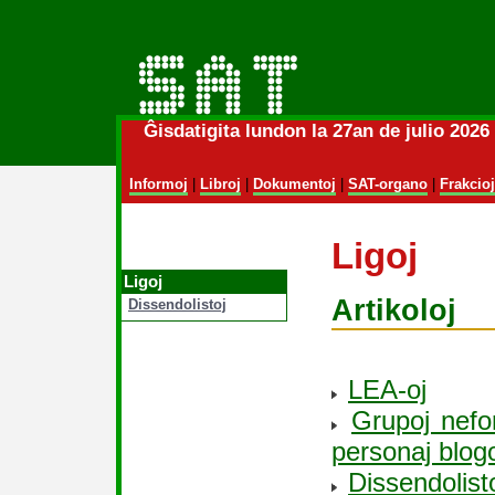
Ĝisdatigita lundon la 27an de julio 202
Informoj
|
Libroj
|
Dokumentoj
|
SAT-organo
|
Frakcioj
Ligoj
Ligoj
Artikoloj
Dissendolistoj
LEA-oj
Grupoj nefor
personaj blog
Dissendolist