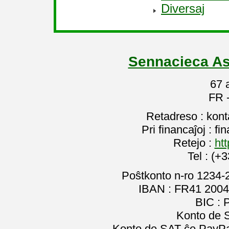
Diversaj
Sennacieca As
67 
FR 
Retadreso : kon
Pri financaĵoj : f
Retejo :
htt
Tel : (+
Poŝtkonto n-ro 1234-
IBAN : FR41 2004
BIC :
Konto de 
Konto de SAT ĉe PayPal