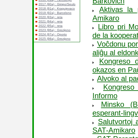
Barkovich
2017 (90a) : Gimpo/Seulo
Aktivas la
2018 (91a) : Kragujevaco
2019 (92a) : Barcelono
Amikaro
2020 (93a) : reta
2021 (94a) : reta
Libro pri M
2022 (95a) : reta
2023 (96a) : Grezijono
de la koopera
2024 (97a) : Oporto
2025 (98a) : Grezijono
Voĉdonu por 
aliĝu al eldon
Kongreso 
okazos en Paŭ
Alvoko al pa
Kongres
Informo
Minsko (B
esperant-lingv
Salutvortoj
SAT-Amikaro