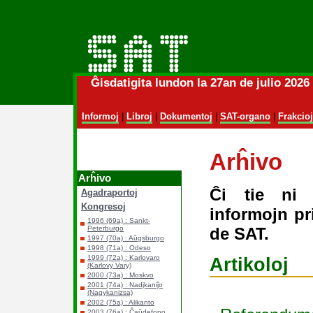
Ĝisdatigita lundon la 27an de julio 202
Informoj
|
Libroj
|
Dokumentoj
|
SAT-organo
|
Frakcioj
Arĥivo
Arĥivo
Ĉi tie ni 
Agadraportoj
Kongresoj
informojn pri
1996 (69a) : Sankt-
de SAT.
Peterburgo
1997 (70a) : Aŭgsburgo
1998 (71a) : Odeso
1999 (72a) : Karlovaro
Artikoloj
(Karlovy Vary)
2000 (73a) : Moskvo
2001 (74a) : Nadjkaniĵo
(Nagykanizsa)
2002 (75a) : Alikanto
2003 (76a) : Ĉaŭdefono