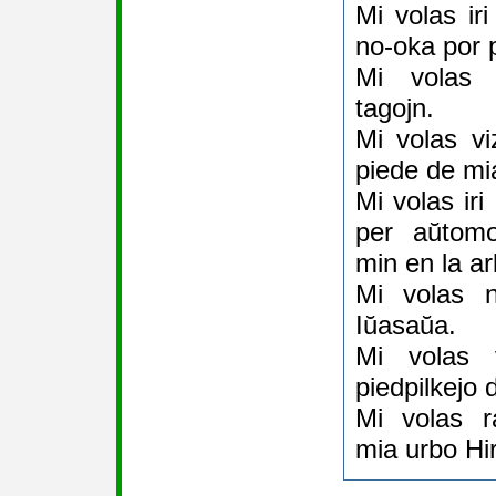
Mi volas ir
no-oka por p
Mi volas r
tagojn.
Mi volas viz
piede de m
Mi volas ir
per aŭtomo
min en la ar
Mi volas 
Iŭasaŭa.
Mi volas 
piedpilkejo 
Mi volas r
mia urbo Hi