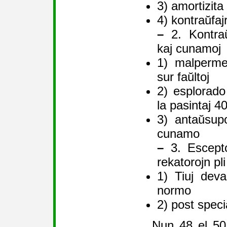
3) amortizit
4) kontraŭfajr
–
2. Kontraŭ
kaj cunamoj
1) malperme
sur faŭltoj
2) esplorado 
la pasintaj 4
3) antaŭsup
cunamo
–
3. Escepto
rekatorojn pli
1) Tiuj deva
normo
2) post speci
Nun 48 el 50 