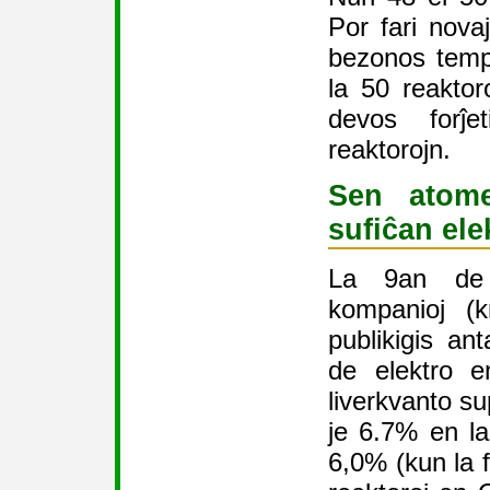
Por fari nova
bezonos temp
la 50 reaktor
devos forĵe
reaktorojn.
Sen atome
sufiĉan el
La 9an de a
kompanioj (
publikigis an
de elektro e
liverkvanto s
je 6.7% en la
6,0% (kun la 