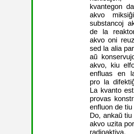
kvantegon da
akvo miksiĝi
substancoj a
de la reakto
akvo oni reu
sed la alia par
aŭ konservujo
akvo, kiu elfo
enfluas en l
pro la difekt
La kvanto est
provas konstr
enfluon de tiu
Do, ankaŭ tiu 
akvo uzita por
radioaktiva.