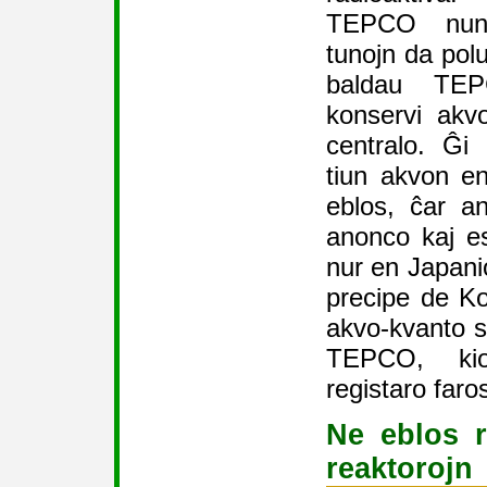
TEPCO nun
tunojn da polu
baldau TE
konservi akv
centralo. Ĝi 
tiun akvon e
eblos, ĉar an
anonco kaj es
nur en Japani
precipe de Ko
akvo-kvanto s
TEPCO, ki
registaro faro
Ne eblos r
reaktorojn