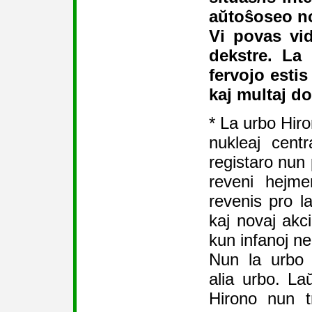
aŭtoŝoseo no
Vi povas vid
dekstre. La 
fervojo esti
kaj multaj do
* La urbo Hiro
nukleaj cent
registaro nun 
reveni hejme
revenis pro l
kaj novaj akci
kun infanoj ne
Nun la urbo 
alia urbo. La
Hirono nun t