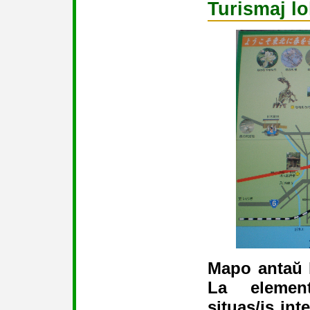
Turismaj l
Mapo antaŭ 
La elemen
situas/is inte