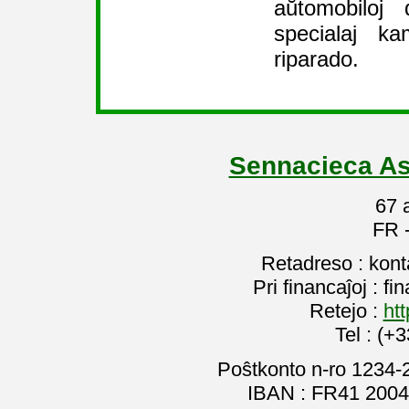
aŭtomobiloj 
specialaj ka
riparado.
Sennacieca As
67 
FR 
Retadreso : kon
Pri financaĵoj : f
Retejo :
htt
Tel : (+
Poŝtkonto n-ro 1234-
IBAN : FR41 2004