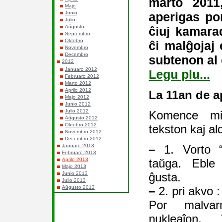
marto 2011,
Majo
aperigas por
Junio
Julio
Aŭgusto
ĉiuj kamara
Septembro
Oktobro
ĉi malĝojaj 
Novembro
Decembro
subtenon al 
2012
Januaro 2012
Legu plu...
Februaro 2012
Marto 2012
Aprilo 2012
La 11an de a
Majo 2012
Junio 2012
Julio 2012
Komence mi 
Aŭgusto 2012
Oktobro 2012
tekston kaj al
Novembro 2012
Decembro 2012
–
1. Vorto “d
Januaro 2013
Februaro 2013
taŭga. Eble 
Aprilo 2013
Majo 2013
ĝusta.
Junio 2013
Julio 2013
–
2. pri akvo :
Aŭgusto 2013
Por malvarm
nukleaĵon,