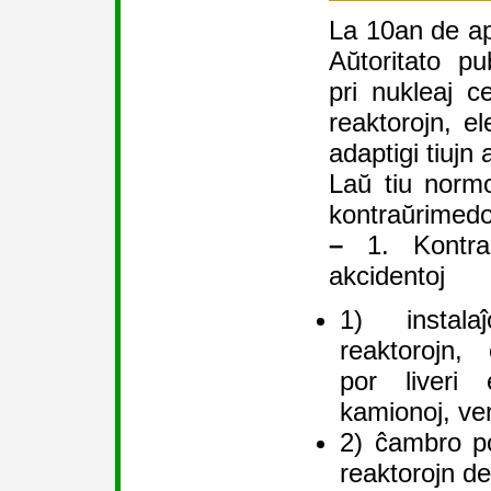
La 10an de ap
Aŭtoritato p
pri nukleaj ce
reaktorojn, e
adaptigi tiujn
Laŭ tiu normo
kontraŭrimedo
–
1. Kontraŭ
akcidentoj
1) instala
reaktorojn,
por liveri e
kamionoj, vent
2) ĉambro po
reaktorojn d