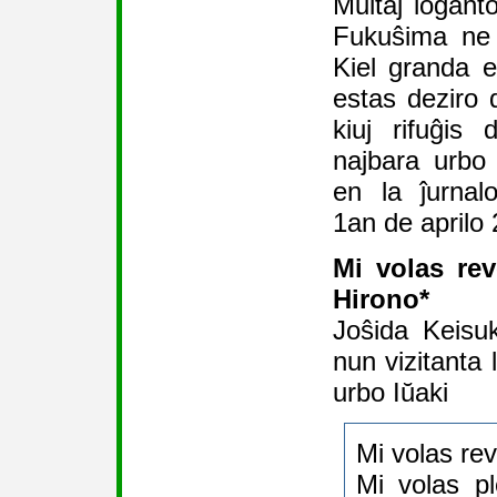
Multaj loĝanto
Fukuŝima ne 
Kiel granda es
estas deziro d
kiuj rifuĝis
najbara urbo
en la ĵurnal
1an de aprilo
Mi volas re
Hirono*
Joŝida Keisuk
nun vizitanta 
urbo Iŭaki
Mi volas rev
Mi volas pl