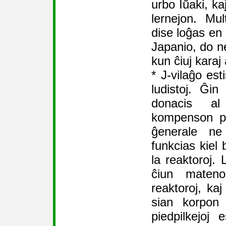
urbo Iŭaki, kaj
lernejon. Mul
dise loĝas en 
Japanio, do ne
kun ĉiuj karaj
* J-vilaĝo est
ludistoj. Ĝi
donacis al
kompenson pr
ĝenerale ne
funkcias kiel 
la reaktoroj. 
ĉiun mateno
reaktoroj, ka
sian korpon 
piedpilkejoj