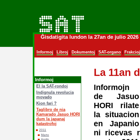
Ĝisdatigita lundon la 27an de julio 202
Informoj
|
Libroj
|
Dokumentoj
|
SAT-organo
|
Frakcioj
La 11an d
Informoj
Informojn
El la SAT-rondoj
Indignula revolucia
de Jasuo
movado
HORI rilate
Kion fari ?
Taglibro de nia
la situacion
Kamarado Jasuo HORI
dum la japanaj
en Japanio
katastrofoj
ni ricevas 
2011
Marto
Aprilo