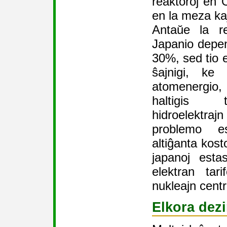
reaktoroj en 
en la meza ka
Antaŭe la re
Japanio depe
30%, sed tio 
ŝajnigi, ke
atomenergio,
haltigis t
hidroelektr
problemo es
altiĝanta kost
japanoj esta
elektran tar
nukleajn centr
Elkora dezi