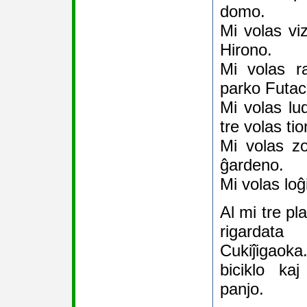
domo.
Mi volas viz
Hirono.
Mi volas ra
parko Futa
Mi volas lu
tre volas tio
Mi volas zo
ĝardeno.
Mi volas loĝ
Al mi tre pl
rigardat
Cukiĵigaoka.
biciklo ka
panjo.