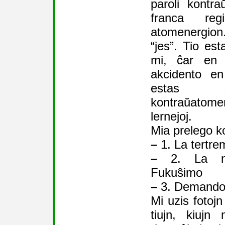
paroli kontr
franca regi
atomenergion
“jes”. Tio es
mi, ĉar en 
akcidento en
estas s
kontraŭatom
lernejoj.
Mia prelego kon
–
1. La tertre
–
2. La nu
Fukuŝimo
–
3. Demandoj
Mi uzis fotojn
tiujn, kiuj