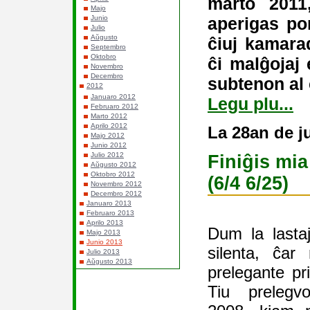
marto 2011,
Majo
aperigas por
Junio
Julio
Aŭgusto
ĉiuj kamara
Septembro
Oktobro
ĉi malĝojaj 
Novembro
Decembro
subtenon al 
2012
Januaro 2012
Legu plu...
Februaro 2012
Marto 2012
Aprilo 2012
La 28an de j
Majo 2012
Junio 2012
Julio 2012
Finiĝis mia
Aŭgusto 2012
Oktobro 2012
(6/4 6/25)
Novembro 2012
Decembro 2012
Januaro 2013
Februaro 2013
Aprilo 2013
Dum la lastaj
Majo 2013
Junio 2013
silenta, ĉar
Julio 2013
Aŭgusto 2013
prelegante pr
Tiu prelegv