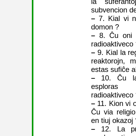
la suferant
subvencion de 
–
7. Kial vi 
domon ?
–
8. Ĉu oni e
radioaktiveco
–
9. Kial la re
reaktorojn, m
estas sufiĉe 
–
10. Ĉu la 
esplora
radioaktiveco
–
11. Kion vi o
Ĉu via religi
en tiuj okazoj
–
12. La pr