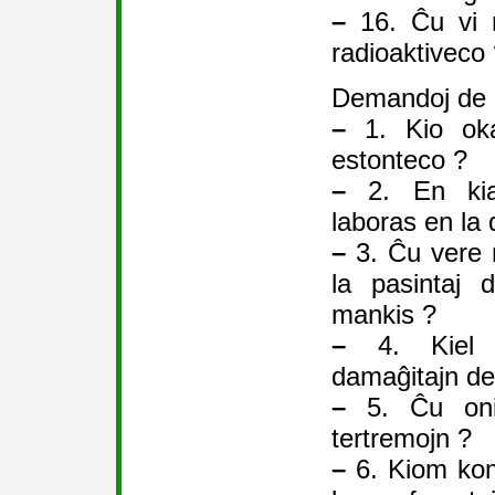
–
16. Ĉu vi 
radioaktiveco
Demandoj de p
–
1. Kio oka
estonteco ?
–
2. En kia 
laboras en la
–
3. Ĉu vere 
la pasintaj 
mankis ?
–
4. Kiel v
damaĝitajn de
–
5. Ĉu oni 
tertremojn ?
–
6. Kiom kom