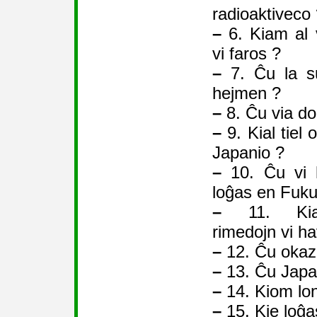
radioaktiveco
–
6. Kiam al 
vi faros ?
–
7. Ĉu la su
hejmen ?
–
8. Ĉu via do
–
9. Kial tiel
Japanio ?
–
10. Ĉu vi h
loĝas en Fuk
–
11. Kiaj
rimedojn vi ha
–
12. Ĉu okaz
–
13. Ĉu Japa
–
14. Kiom lon
–
15. Kie loĝa