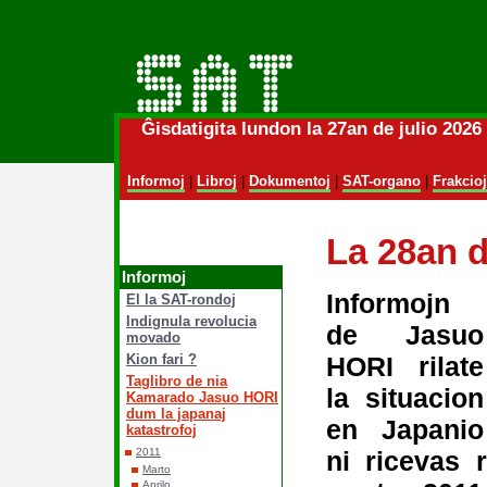
Ĝisdatigita lundon la 27an de julio 202
Informoj
|
Libroj
|
Dokumentoj
|
SAT-organo
|
Frakcioj
La 28an d
Informoj
Informojn
El la SAT-rondoj
Indignula revolucia
de Jasuo
movado
HORI rilate
Kion fari ?
Taglibro de nia
la situacion
Kamarado Jasuo HORI
dum la japanaj
en Japanio
katastrofoj
ni ricevas 
2011
Marto
Aprilo