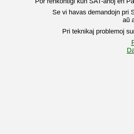
Por renkontiĝi kun SAT-anoj en Pa
Se vi havas demandojn pri SA
aŭ 
Pri teknikaj problemoj su
P
Da