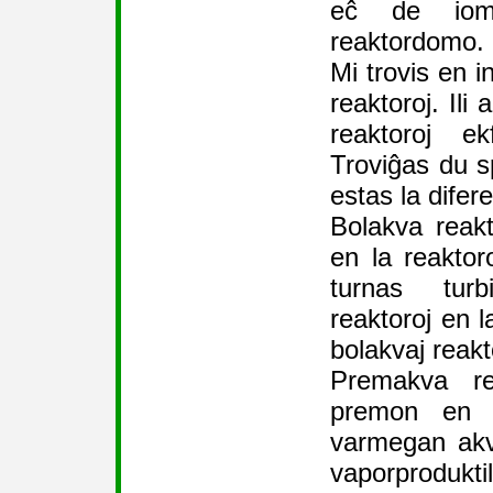
eĉ de io
reaktordomo.
Mi trovis en in
reaktoroj. Il
reaktoroj ek
Troviĝas du s
estas la difer
Bolakva reak
en la reaktor
turnas turb
reaktoroj en l
bolakvaj reakt
Premakva re
premon en l
varmegan akv
vaporproduk