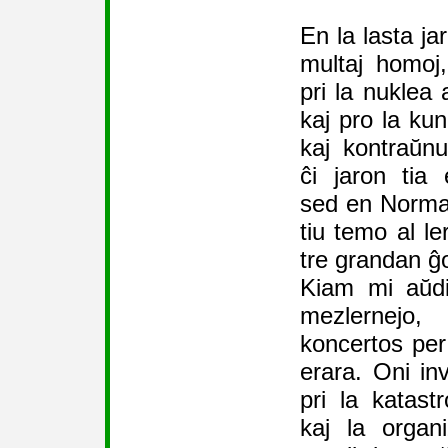
En la lasta ja
multaj homoj,
pri la nuklea
kaj pro la kun
kaj kontraŭn
ĉi jaron tia
sed en Norman
tiu temo al le
tre grandan ĝ
Kiam mi aŭdi
mezlernejo,
koncertos per 
erara. Oni inv
pri la katas
kaj la organ