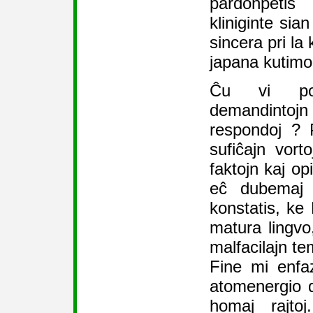
pardonpetis
kliniginte sia
sincera pri la
japana kutimo
Ĉu vi pov
demandinto
respondoj ? 
sufiĉajn vort
faktojn kaj op
eĉ dubemaj 
konstatis, ke
matura lingvo,
malfacilajn te
Fine mi enfaz
atomenergio 
homaj rajto