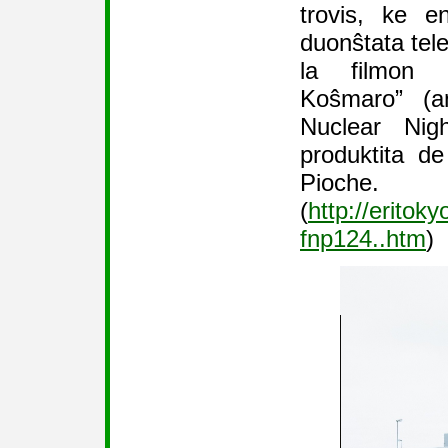
trovis, ke 
duonŝtata tel
la filmon 
Koŝmaro” (a
Nuclear Nigh
produktita d
Pioche.
(
http://eritok
fnp124..htm
)