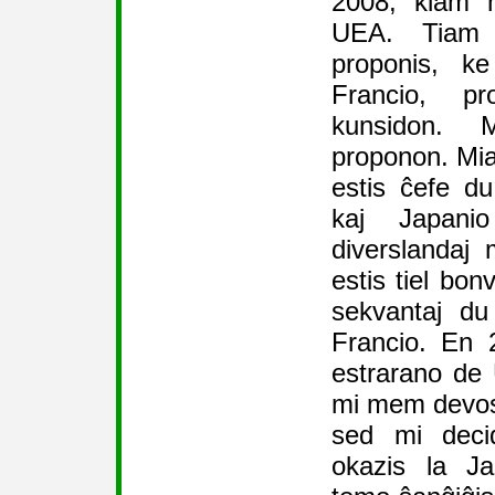
2008, kiam m
UEA. Tiam f
proponis, k
Francio, pr
kunsidon. 
proponon. Mia
estis ĉefe du
kaj Japani
diverslandaj m
estis tiel bon
sekvantaj du
Francio. En 
estrarano de 
mi mem devos 
sed mi decid
okazis la Ja