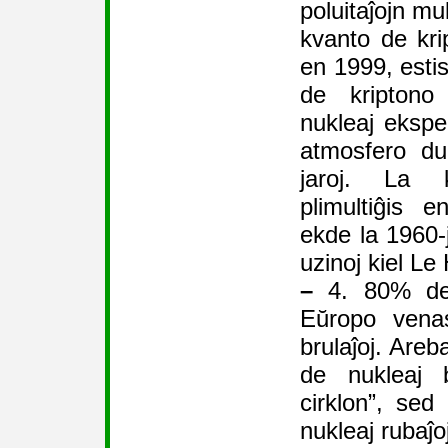
poluitaĵojn mul
kvanto de krip
en 1999, estis
de kriptono 
nukleaj ekspe
atmosfero du
jaroj. La 
plimultiĝis 
ekde la 1960-j
uzinoj kiel Le
–
4. 80% de 
Eŭropo venas
brulaĵoj. Areb
de nukleaj b
cirklon”, sed
nukleaj rubaĵo