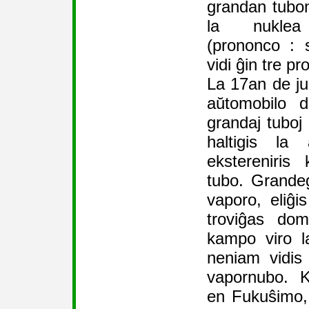
grandan tubon
la nuklea
(prononco : s
vidi ĝin tre p
La 17an de jun
aŭtomobilo 
grandaj tuboj
haltigis la
ekstereniris
tubo. Grande
vaporo, eliĝi
troviĝas do
kampo viro l
neniam vidis
vapornubo. K
en Fukuŝimo, 