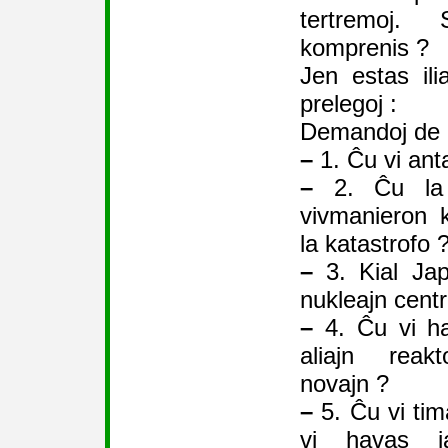
tertremoj
komprenis ?
Jen estas il
prelegoj :
Demandoj de l
–
1. Ĉu vi ant
–
2. Ĉu la j
vivmanieron 
la katastrofo 
–
3. Kial Jap
nukleajn centr
–
4. Ĉu vi ha
aliajn reak
novajn ?
–
5. Ĉu vi tim
vi havas i