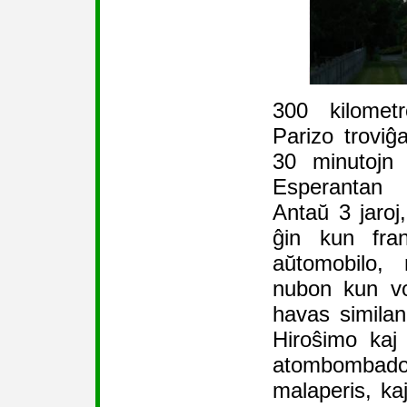
300 kilomet
Parizo troviĝa
30 minutojn 
Esperantan 
Antaŭ 3 jaroj
ĝin kun fran
aŭtomobilo, 
nubon kun vo
havas similan
Hiroŝimo kaj
atombombadoj
malaperis, ka