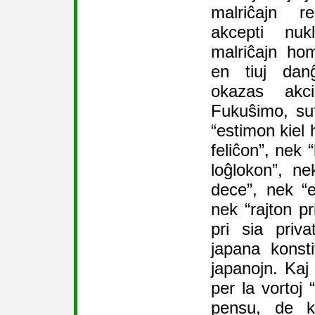
malriĉajn r
akcepti nukl
malriĉajn hom
en tiuj danĝ
okazas akci
Fukuŝimo, su
“estimon kiel 
feliĉon”, nek 
loĝlokon”, ne
dece”, nek “e
nek “rajton pr
pri sia priva
japana konsti
japanojn. Kaj
per la vortoj 
pensu, de k