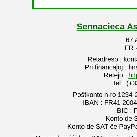
Sennacieca As
67 
FR 
Retadreso : kon
Pri financaĵoj : f
Retejo :
htt
Tel : (+
Poŝtkonto n-ro 1234-
IBAN : FR41 2004
BIC :
Konto de 
Konto de SAT ĉe PayPal