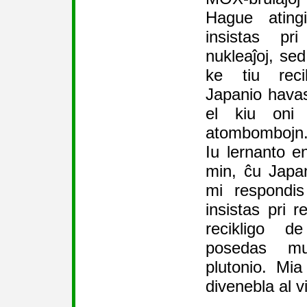
Hague ating
insistas pri
nukleaĵoj, se
ke tiu reci
Japanio havas 
el kiu oni 
atombombojn
Iu lernanto 
min, ĉu Japa
mi respondis
insistas pri r
recikligo de
posedas mu
plutonio. Mi
divenebla al vi