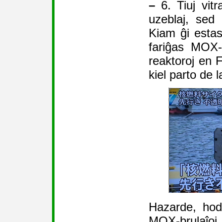
–
6. Tiuj vitra
uzeblaj, sed 
Kiam ĝi estas
fariĝas MOX-
reaktoroj en F
kiel parto de l
Hazarde, hod
MOX-brulaĵo