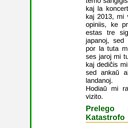
temo ŝanĝiĝis
kaj la konce
kaj 2013, mi v
opiniis, ke pr
estas tre si
japanoj, sed
por la tuta 
ses jaroj mi t
kaj dediĉis m
sed ankaŭ al
landanoj.
Hodiaŭ mi ra
vizito.
Prelego
Katastrofo