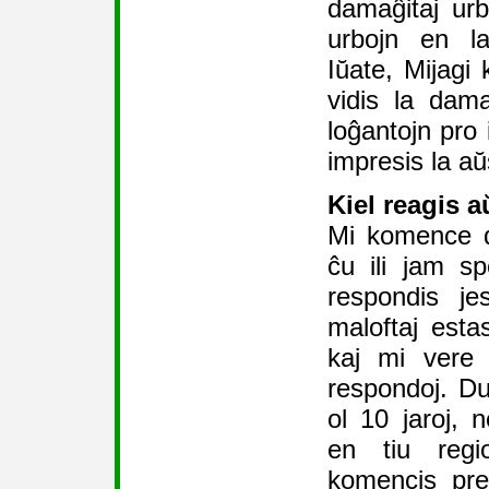
damaĝitaj urbo
urbojn en la
Iŭate, Mijag
vidis la dam
loĝantojn pro i
impresis la aŭ
Kiel reagis a
Mi komence d
ĉu ili jam sp
respondis je
maloftaj esta
kaj mi vere k
respondoj. Du
ol 10 jaroj, 
en tiu regi
komencis prel