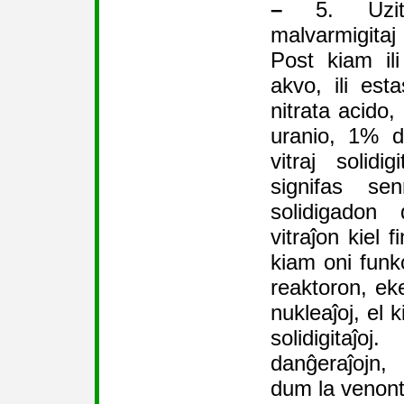
–
5. Uzita
malvarmigita
Post kiam ili
akvo, ili esta
nitrata acido,
uranio, 1% d
vitraj solidi
signifas sen
solidigadon
vitraĵon kiel 
kiam oni fun
reaktoron, eke
nukleaĵoj, el k
solidigita
danĝeraĵojn,
dum la venonta