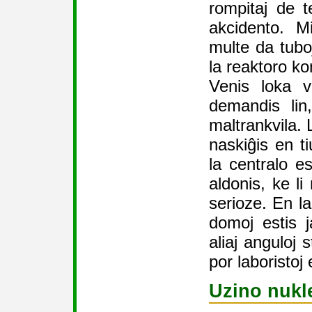
rompitaj de 
akcidento. M
multe da tuboj
la reaktoro ko
Venis loka v
demandis lin
maltrankvila. 
naskiĝis en ti
la centralo es
aldonis, ke li
serioze. En la
domoj estis 
aliaj anguloj 
por laboristoj 
Uzino nukl