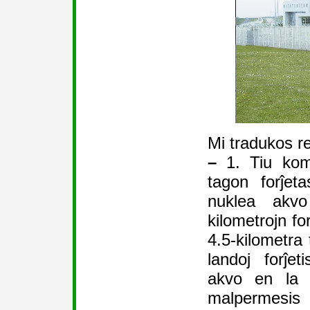
Mi tradukos r
–
1. Tiu kom
tagon forĵet
nuklea akv
kilometrojn f
4.5-kilometra 
landoj forĵe
akvo en la 
malpermesis 