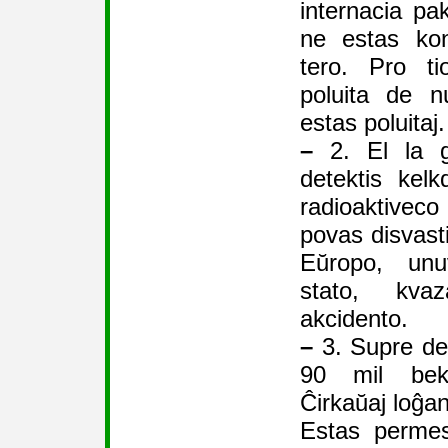
internacia pa
ne estas kon
tero. Pro t
poluita de n
estas poluitaj.
–
2. El la ga
detektis kel
radioaktiveco
povas disvasti
Eŭropo, unu
stato, kva
akcidento.
–
3. Supre de
90 mil beke
Ĉirkaŭaj loĝan
Estas permes