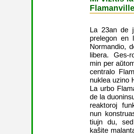
Flamanvill
La 23an de ju
prelegon en 
Normandio, do
libera. Ges-
min per aŭtom
centralo Flam
nuklea uzino 
La urbo Flama
de la duoninsu
reaktoroj fun
nun konstrua
tiujn du, sed
kaŝite malanta