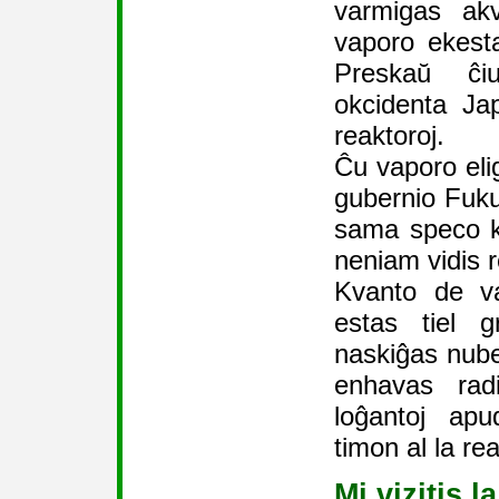
varmigas akv
vaporo ekesta
Preskaŭ ĉi
okcidenta Ja
reaktoroj.
Ĉu vaporo elig
gubernio Fukui
sama speco ki
neniam vidis 
Kvanto de va
estas tiel g
naskiĝas nube
enhavas rad
loĝantoj apu
timon al la re
Mi vizitis 