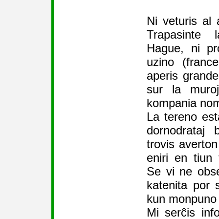
Ni veturis al
Trapasinte 
Hague, ni pr
uzino (france
aperis grande
sur la muroj
kompania nomo
La tereno est
dornodrataj 
trovis averto
eniri en tiu
Se vi ne obse
katenita por 
kun monpuno 
Mi serĉis inf