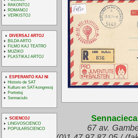
RAKONTOJ
ROMANOJ
VERKISTOJ
DIVERSAJ ARTOJ
BILDA ARTO
FILMO KAJ TEATRO
MUZIKO
PLASTIKAJ ARTOJ
ESPERANTO KAJ NI
Historio de SAT
Kulturo en SAT-kongresoj
Portretoj
Sennaciulo
Sennacieca
SCIENCOJ
LINGVOSCIENCO
67 av. Gambe
POPULARSCIENCO
(telefono) +33.(0)1 47 97 87 05 / (f