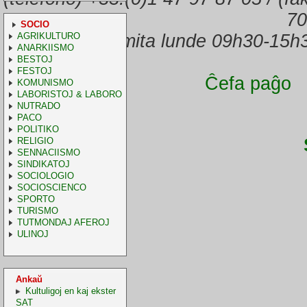
70
SOCIO
AGRIKULTURO
Oficejo malfermita lunde 09h30-15h
ANARKIISMO
BESTOJ
FESTOJ
Ĉefa paĝo
KOMUNISMO
LABORISTOJ & LABORO
NUTRADO
PACO
POLITIKO
RELIGIO
SENNACIISMO
SINDIKATOJ
SOCIOLOGIO
SOCIOSCIENCO
SPORTO
TURISMO
TUTMONDAJ AFEROJ
ULINOJ
Ankaŭ
Kultuligoj en kaj ekster
SAT