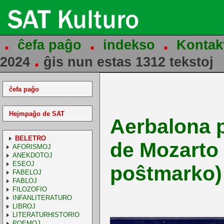
.
.
.
ĉefa paĝo
indekso
Kontak
.
2024
ĝis nun estas 1312 tekstoj
ĉefa paĝo
Hejmpaĝo de SAT
Aerbalona p
BELETRO
de Mozarto 
AFORISMOJ
ANEKDOTOJ
ESEOJ
poŝtmarko)
FABELOJ
FABLOJ
FILOZOFIO
INFANLITERATURO
LIBROJ
LITERATURHISTORIO
POEMOJ