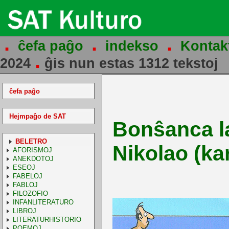
.
.
.
ĉefa paĝo
indekso
Kontak
.
2024
ĝis nun estas 1312 tekstoj
ĉefa paĝo
Hejmpaĝo de SAT
Bonŝanca l
BELETRO
Nikolao (ka
AFORISMOJ
ANEKDOTOJ
ESEOJ
FABELOJ
FABLOJ
FILOZOFIO
INFANLITERATURO
LIBROJ
LITERATURHISTORIO
POEMOJ