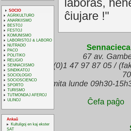
laboras, heh
SOCIO
ĉiujare !"
AGRIKULTURO
ANARKIISMO
BESTOJ
FESTOJ
KOMUNISMO
LABORISTOJ & LABORO
NUTRADO
Sennacieca
PACO
67 av. Gambe
POLITIKO
RELIGIO
(telefono) +33.(0)1 47 97 87 05 / (f
SENNACIISMO
SINDIKATOJ
70
SOCIOLOGIO
SOCIOSCIENCO
Oficejo malfermita lunde 09h30-15h
SPORTO
TURISMO
TUTMONDAJ AFEROJ
Ĉefa paĝo
ULINOJ
Ankaŭ
Kultuligoj en kaj ekster
SAT