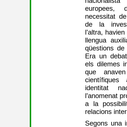
nacionalist
europees, 
necessitat de 
de la invest
l’altra, havien
llengua auxili
qüestions de 
Era un deba
els dilemes in
que anaven
científiques
identitat n
l’anomenat pro
a la possibi
relacions inte
Segons una in