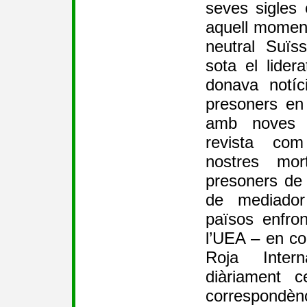
seves sigles
aquell moment
neutral Suïs
sota el lider
donava notíc
presoners en 
amb noves 
revista co
nostres mor
presoners de 
de mediador
països enfron
l’UEA – en co
Roja Intern
diàriament c
correspondènc