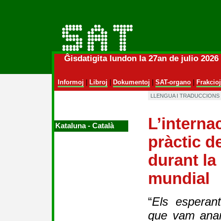
Ĝisdatigita lundon la 27an de julio 202
Informoj
|
Libroj
|
Dokumentoj
|
SAT-organo
|
Frakcioj
LLENGUA I TRADUCCIONS 
L’interna
Kataluna ‑ Català
pràctic d
durant la
mundial
“
Els esperant
que vam anar