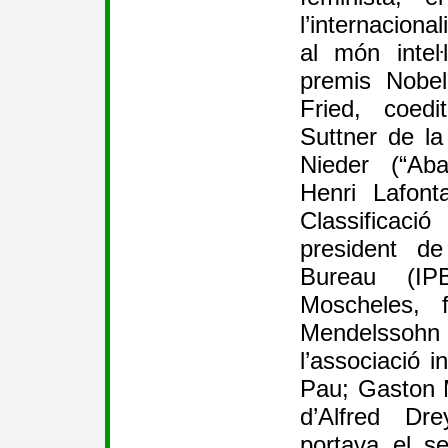
l’internaciona
al món inteŀ
premis Nobel
Fried, coed
Suttner de la
Nieder (“Aba
Henri Lafont
Classificaci
president de
Bureau (IPB
Moscheles, f
Mendelsso
l’associació i
Pau; Gaston 
d’Alfred Dr
portava el s