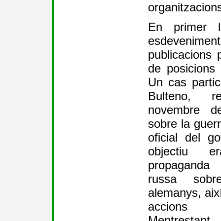
organitzacions
En primer l
esdeveniments
publicacions 
de posicions 
Un cas particu
Bulteno, r
novembre de
sobre la guerr
oficial del 
objectiu e
propaganda 
russa sobr
alemanys, així
accions d
Mentrestant, 