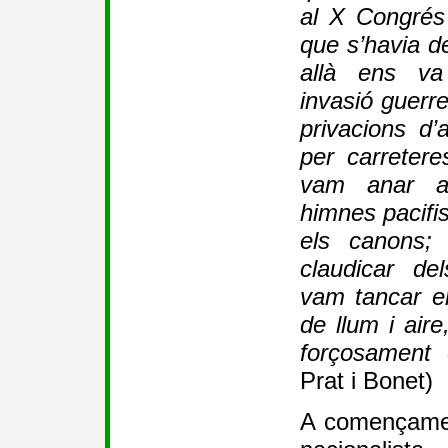
al X Congrés
que s’havia de
allà ens va
invasió guerrer
privacions d’a
per carreteres
vam anar a
himnes pacifis
els canons;
claudicar de
vam tancar 
de llum i air
forçosament 
Prat i Bonet)
A començamen