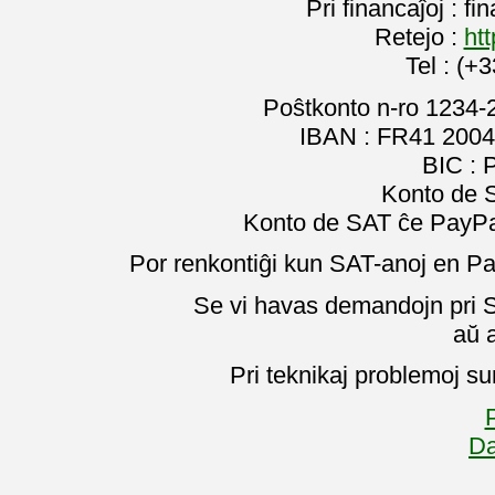
Pri financaĵoj : f
Retejo :
htt
Tel : (+
Poŝtkonto n-ro 1234-
IBAN : FR41 2004
BIC :
Konto de 
Konto de SAT ĉe PayPal
Por renkontiĝi kun SAT-anoj en Pa
Se vi havas demandojn pri SA
aŭ 
Pri teknikaj problemoj su
P
Da