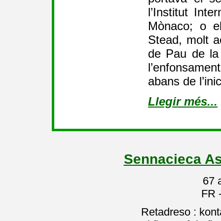
l’Institut Int
Mònaco; o el
Stead, molt a
de Pau de la
l’enfonsamen
abans de l’ini
Llegir més...
Sennacieca As
67 
FR 
Retadreso : kon