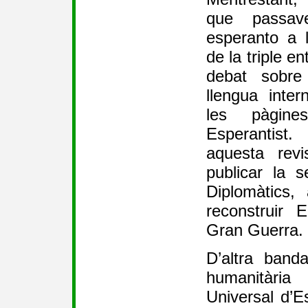
que passav
esperanto a 
de la triple en
debat sobre 
llengua inte
les pàgin
Esperantis
aquesta rev
publicar la 
Diplomàtics,
reconstruir 
Gran Guerra.
D’altra banda
humanitàri
Universal d’E