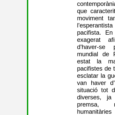
contemporània
que caracter
moviment tan
l’esperantis
pacifista. E
exagerat a
d’haver-se 
mundial de 
estat la ma
pacifistes de 
esclatar la gu
van haver d’
situació tot 
diverses, j
premsa, m
humanitàries