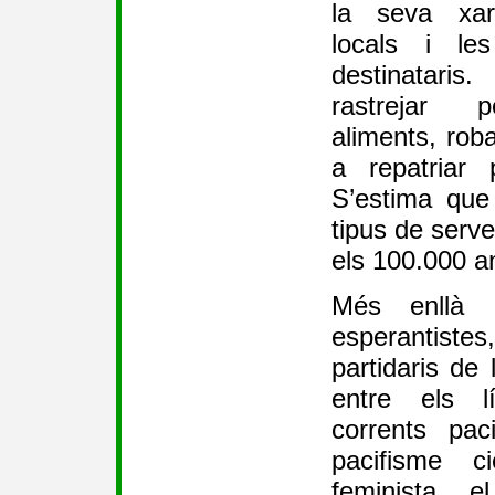
la seva xar
locals i le
destinatari
rastrejar p
aliments, rob
a repatriar 
S’estima que 
tipus de serve
els 100.000 a
Més enllà d
esperantist
partidaris de 
entre els lí
corrents pac
pacifisme ci
feminista, e