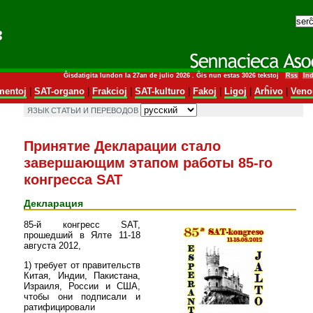
Ĝisdatigita lundon la 27an de julio 2026 . Ĝis nun estas 3026 tekstoj
Rss
In
entoj
|
SAT-organo
|
Frakcioj
|
SAT-kulturo
|
Fakoj
|
Ligoj
|
Arĥivo
|
Veno
ЯЗЫК СТАТЬИ И ПЕРЕВОДОВ
Принятие Декларации стало
завершающим этапом работы 85-го
конгресса SAT
Декларация
85-й конгресс SAT,
прошедший в Ялте 11-18
августа 2012,
1) требует от правительств
Китая, Индии, Пакистана,
Израиля, России и США,
чтобы они подписали и
ратифицировали