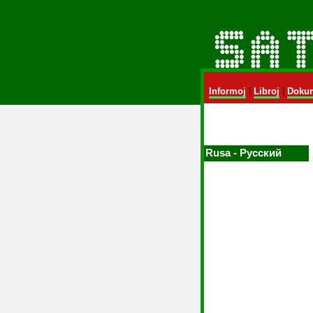
Informoj
|
Libroj
|
Dokum
Rusa ‑ Русский