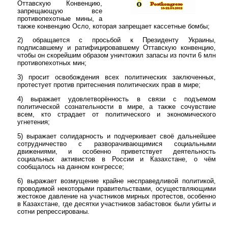
Оттавскую Конвенцию,
запрещающую все
противопехотные мины, а
также конвенцию Осло, которая запрещает кассетные бомбы;
2) обращается с просьбой к Президенту Украины,
подписавшему и ратифицировавшему Оттавскую конвенцию,
чтобы он скорейшим образом уничтожил запасы из почти 6 млн
противопехотных мин;
3) просит освобождения всех политических заключенных,
протестует против притеснения политических прав в мире;
4) выражает удовлетворённость в связи с подъемом
политической сознательности в мире, а также сочувствие
всем, кто страдает от политического и экономического
угнетения;
5) выражает солидарность и подчеркивает своё дальнейшее
сотрудничество с разворачивающимися социальными
движениями, и особенно приветствует деятельность
социальных активистов в России и Казахстане, о чём
сообщалось на данном конгрессе;
6) выражает возмущение крайне несправедливой политикой,
проводимой некоторыми правительствами, осуществляющими
жестокое давление на участников мирных протестов, особенно
в Казахстане, где десятки участников забастовок были убиты и
сотни репрессированы.