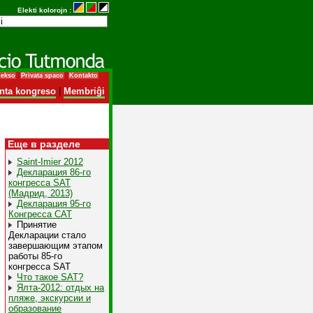
Elekti kolorojn :
dekso
Privata spaco
Kontakto
nta kongreso
|
Membriĝi
Еще в разделе
Saint-Imier 2012
Декларация 86-го
конгресса SAT
(Мадрид, 2013)
Декларация 95-го
Конгресса САТ
Принятие
Декларации стало
завершающим этапом
работы 85-го
конгресса SAT
Что такое SAT?
Ялта-2012: отдых на
пляже, экскурсии и
образование