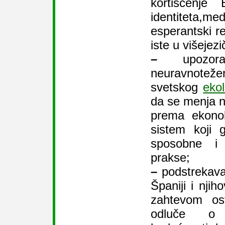
kortišćenje
identiteta,med
esperantski re
iste u višeje
–
upozora
neuravnotežen
svetskog
eko
da se menja n
prema ekonoli
sistem koji g
sposobne i 
prakse;
–
podstrekava
Španiji i nji
zahtevom os
odluče o 