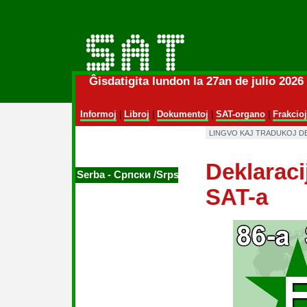
Ĝisdatigita lundon la 27an de julio 202
Informoj
|
Libroj
|
Dokumentoj
|
SAT-organo
|
Frakcioj
LINGVO KAJ TRADUKOJ D
Deklaraci
Serba ‑ Српски /Srpski
SAT-a