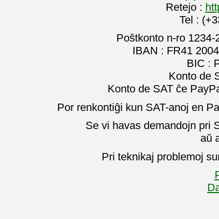
Retejo :
htt
Tel : (+
Poŝtkonto n-ro 1234-
IBAN : FR41 2004
BIC :
Konto de 
Konto de SAT ĉe PayPal
Por renkontiĝi kun SAT-anoj en Pa
Se vi havas demandojn pri SA
aŭ 
Pri teknikaj problemoj su
P
Da