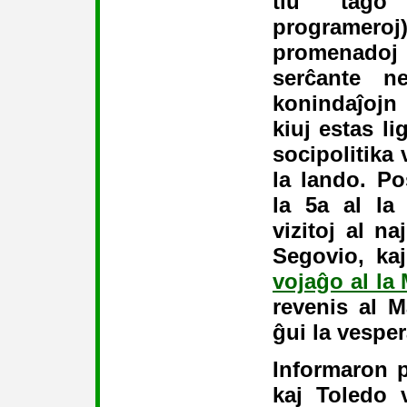
tiu tago
programer
promenadoj 
serĉante n
konindaĵojn
kiuj estas lig
socipolitika 
la lando. Po
la 5a al la
vizitoj al na
Segovio, ka
vojaĝo al la
revenis al M
ĝui la vespe
Informaron p
kaj Toledo 