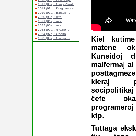
2017 (90a) : Gimpo/Seulo
2018 (91a) : Kragujevaco
2019 (92a) : Barcelono
2020 (93a) : reta
2021 (94a) : reta
2022 (95a) : reta
2023 (96a) : Grezijono
2024 (97a) : Oporto
Kiel kutime
2025 (98a) : Grezijono
matene ok
Kunsidoj d
malfermaj al
posttagmez
kleraj p
socipolitik
ĉefe oka
programeroj 
ktp.
Tuttaga eks