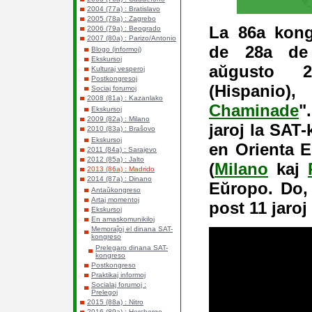
2004 (77a) : Bratislavo
2005 (78a) : Zagrebo
La 86a kong
2006 (79a) : Beogrado
2007 (80a) : Parizo/Antonio
de 28a de
Blogo (informoj)
Ekskursoj
aŭgusto 
Kulturaj vesperoj
Postkongresoj
(Hispanio),
Sociaj forumoj
2008 (81a) : Kazanlako
Chaminade
"
Ekskursoj
2009 (82a) : Milano
jaroj la SAT
2010 (83a) : Braŝovo
Ekskursoj
en Orienta E
2011 (84a) : Sarajevo
2012 (85a) : Jalto
(
Milano
kaj
2013 (86a) : Madrido
2014 (87a) : Dinano
Eŭropo. Do,
Antaŭkongreso
Artaj momentoj
post 11 jaroj 
Ekskursoj
En amaskomunikiloj
Memoraĵoj el dinana SAT-
kongreso
Prelegaro dinana SAT-
kongreso
Postkongreso
Praktikaj informoj
Socialaj forumoj :
Prelegoj
2015 (88a) : Nitro
2016 (89a) : Hercbergo