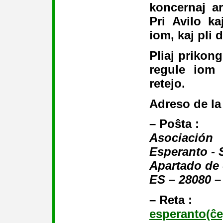
koncernaj ar
Pri Avilo k
iom, kaj pli 
Pliaj prikon
regule iom 
retejo.
Adreso de la
–
Poŝta :
Asociaci
Esperanto -
Apartado de 
ES – 28080 –
–
Reta :
esperanto(ĉ