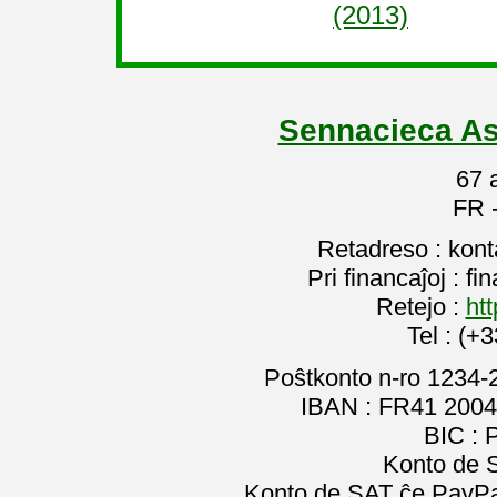
(2013)
Sennacieca As
67 
FR 
Retadreso : kon
Pri financaĵoj : f
Retejo :
htt
Tel : (+
Poŝtkonto n-ro 1234-
IBAN : FR41 2004
BIC :
Konto de 
Konto de SAT ĉe PayPal