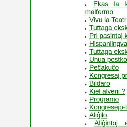
Ekas la k
malfermo
Vivu la Teatr
Tuttaga eksk
Pri pasintaj
Hispanlingv
Tuttaga eksk
Unua postko
Peĉakuĉo
Kongresaj p
Bildaro
Kiel alveni ?
Programo
Kongresejo-
Aliĝilo
Aliĝintoj