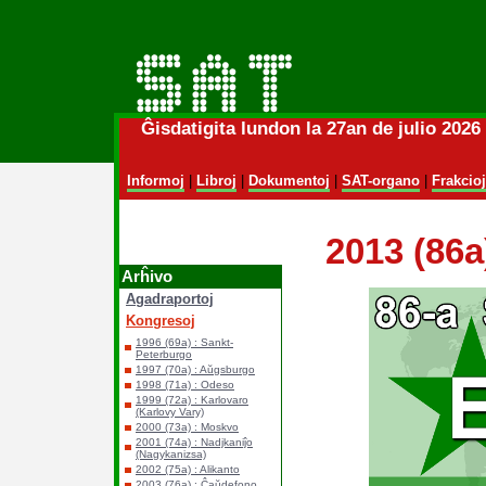
Ĝisdatigita lundon la 27an de julio 202
Informoj
|
Libroj
|
Dokumentoj
|
SAT-organo
|
Frakcioj
2013 (86a
Arĥivo
Agadraportoj
Kongresoj
1996 (69a) : Sankt-
Peterburgo
1997 (70a) : Aŭgsburgo
1998 (71a) : Odeso
1999 (72a) : Karlovaro
(Karlovy Vary)
2000 (73a) : Moskvo
2001 (74a) : Nadjkaniĵo
(Nagykanizsa)
2002 (75a) : Alikanto
2003 (76a) : Ĉaŭdefono