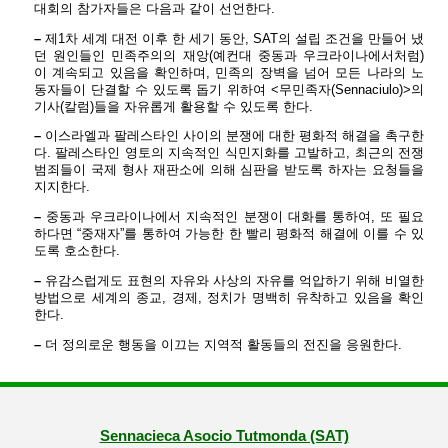
대회의 참가자들은 다음과 같이 선언한다.
–
제1차 세계 대전 이후 한 세기 동안, SAT의 설립 조건을 만들어 냈
던 원인들인 민족주의의 재앙(예컨대 중동과 우크라이나에서처럼)
이 계속되고 있음을 확인하며, 민족의 장벽을 넘어 모든 나라의 노
동자들이 단결할 수 있도록 돕기 위하여 <무민족자(Sennaciulo)>의
기사(칼럼)들을 자유롭게 활용할 수 있도록 한다.
–
이스라엘과 팔레스타인 사이의 분쟁에 대한 평화적 해결을 촉구한
다. 팔레스타인 영토의 지속적인 식민지화를 고발하고, 최근의 전쟁
범죄들이 국제 형사 재판소에 의해 심판을 받도록 하자는 요청들을
지지한다.
–
중동과 우크라이나에서 지속적인 분쟁이 대화를 통하여, 또 필요
하다면 “중재자”를 통하여 가능한 한 빨리 평화적 해결에 이를 수 있
도록 호소한다.
–
유감스럽게도 표현의 자유와 사상의 자유를 억압하기 위해 비열한
방법으로 세계의 종교, 경제, 정치가 명백히 유착하고 있음을 확인
한다.
–
더 정의로운 행동을 이끄는 지역적 활동들의 전진을 응원한다.
Sennacieca Asocio Tutmonda (SAT)