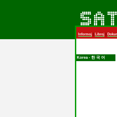
Informoj
|
Libroj
|
Dokum
Korea ‑ 한 국 어