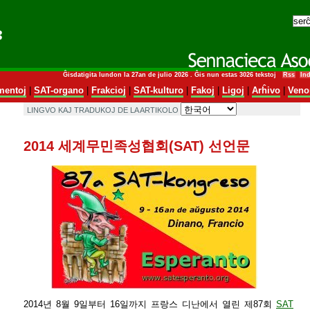
Ĝisdatigita lundon la 27an de julio 2026 . Ĝis nun estas 3026 tekstoj
Rss
In
entoj
|
SAT-organo
|
Frakcioj
|
SAT-kulturo
|
Fakoj
|
Ligoj
|
Arĥivo
|
Veno
LINGVO KAJ TRADUKOJ DE LA ARTIKOLO
2014 세계무민족성협회(SAT) 선언문
2014년 8월 9일부터 16일까지 프랑스 디난에서 열린 제87회
SAT