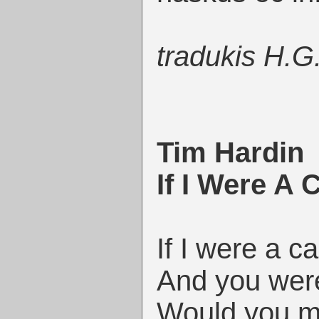
tradukis H.G
Tim Hardin
If I Were A 
If I were a c
And you were
Would you m