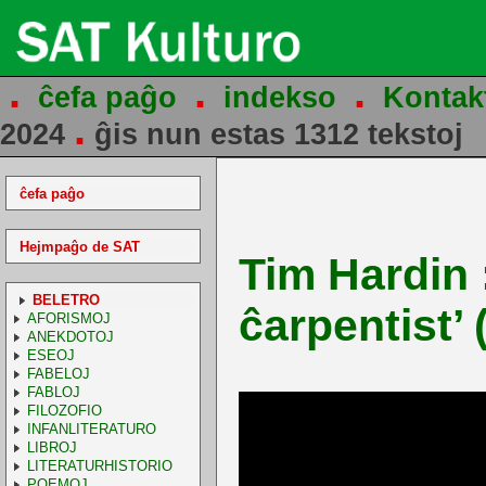
.
.
.
ĉefa paĝo
indekso
Kontak
.
2024
ĝis nun estas 1312 tekstoj
ĉefa paĝo
Hejmpaĝo de SAT
Tim Hardin 
BELETRO
ĉarpentist’
AFORISMOJ
ANEKDOTOJ
ESEOJ
FABELOJ
FABLOJ
FILOZOFIO
INFANLITERATURO
LIBROJ
LITERATURHISTORIO
POEMOJ