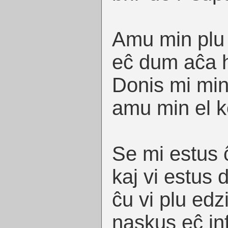
Amu min plu
eĉ dum aĉa 
Donis mi min
amu min el k
Se mi estus ĉ
kaj vi estus
ĉu vi plu edz
naskus eĉ in