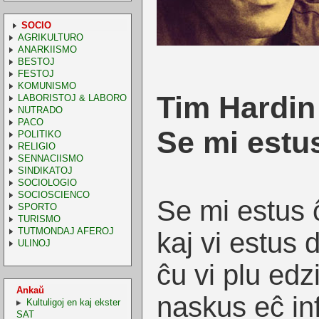
SOCIO
AGRIKULTURO
ANARKIISMO
BESTOJ
FESTOJ
KOMUNISMO
Tim Hardin
LABORISTOJ & LABORO
NUTRADO
PACO
Se mi estus
POLITIKO
RELIGIO
SENNACIISMO
SINDIKATOJ
SOCIOLOGIO
SOCIOSCIENCO
Se mi estus ĉ
SPORTO
TURISMO
TUTMONDAJ AFEROJ
kaj vi estus
ULINOJ
ĉu vi plu edz
Ankaŭ
naskus eĉ in
Kultuligoj en kaj ekster
SAT