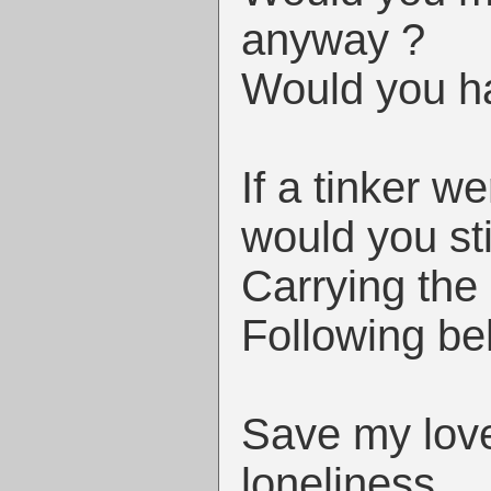
anyway ?
Would you h
If a tinker w
would you sti
Carrying the
Following be
Save my lov
loneliness,