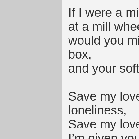
If I were a mi
at a mill whe
would you mi
box,
and your sof
Save my lov
loneliness,
Save my love
I’m given yo