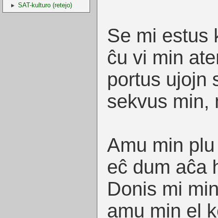
SAT-kulturo (retejo)
Se mi estus k
ĉu vi min ate
portus ujojn s
sekvus min, 
Amu min plu
eĉ dum aĉa 
Donis mi min
amu min el k