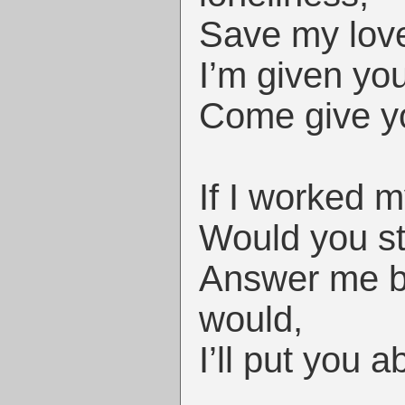
Save my love
I’m given yo
Come give y
If I worked 
Would you st
Answer me b
would,
I’ll put you 