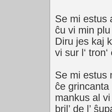
Se mi estus a
ĉu vi min pl
Diru jes kaj k
vi sur l‘ tron
Se mi estus 
ĉe grincanta
mankus al vi
bril’ de l’ ŝu