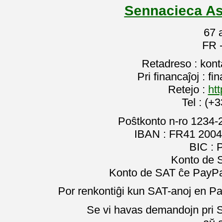
Sennacieca As
67 
FR 
Retadreso : kon
Pri financaĵoj : f
Retejo :
htt
Tel : (+
Poŝtkonto n-ro 1234-
IBAN : FR41 2004
BIC :
Konto de 
Konto de SAT ĉe PayPal
Por renkontiĝi kun SAT-anoj en Pa
Se vi havas demandojn pri SA