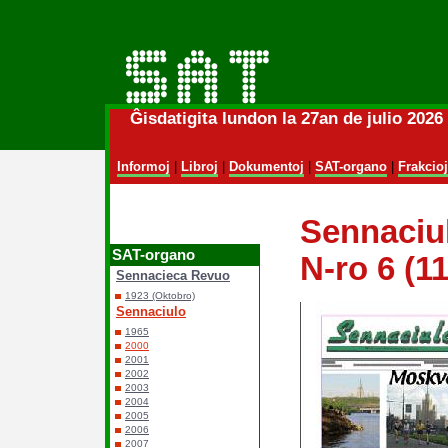
Ĝisdatigita lundon la 27an de julio 202
Informoj
|
Libroj
|
Dokumentoj
|
SAT-organo
|
Frakcioj
Sennaciul
SAT-organo
N-ro 6 (1
Sennacieca Revuo
1923 (Oktobro)
Sennaciulo
1965
2000
2001
2002
2003
2004
2005
2006
2007