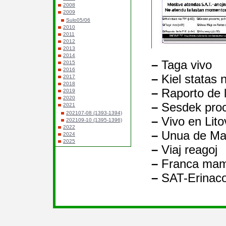
2008
2009
Sulo05/06
2010
2011
2012
2013
2014
–
Taga vivo
2015
2016
–
Kiel statas 
2017
2018
–
Raporto de 
2019
2020
–
Sesdek proc
2021
202107-08 (1393-1394)
–
Vivo en Lito
202109-10 (1395-1396)
2022
–
Unua de Maj
2024
2025
–
Viaj reagoj
–
Franca mam
–
SAT-Erinac