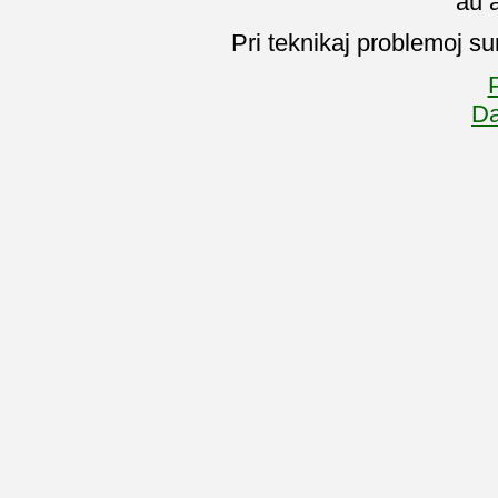
aŭ 
Pri teknikaj problemoj su
P
Da