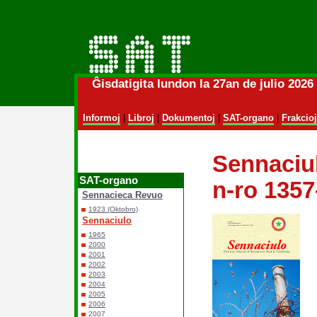
Ĝisdatigita lundon la 27an de julio 202
Informoj
|
Libroj
|
Dokumentoj
|
SAT-organo
|
Frakcioj
Sennaciul
SAT-organo
n-ro 1357
Sennacieca Revuo
1923 (Oktobro)
Sennaciulo
1965
2000
2001
2002
2003
2004
2005
2006
2007