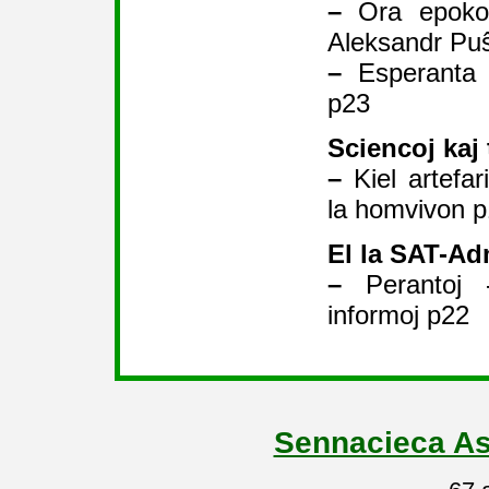
–
Ora epoko 
Aleksandr Pu
–
Esperanta 
p23
Sciencoj kaj 
–
Kiel artefari
la homvivon 
El la SAT-Ad
–
Perantoj -
informoj p22
Sennacieca As