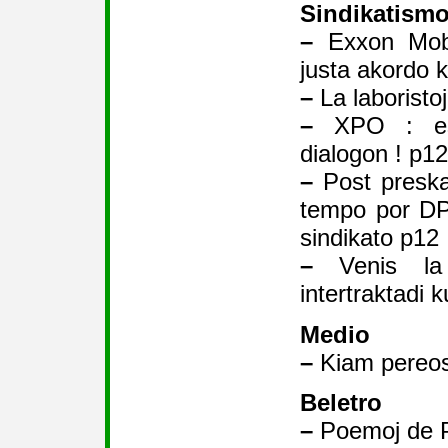
Sindikatism
–
Exxon Mobi
justa akordo k
–
La laboristo
–
XPO : est
dialogon ! p12
–
Post preskaŭ
tempo por DPH
sindikato p12
–
Venis la
intertraktadi 
Medio
–
Kiam pereos
Beletro
–
Poemoj de P