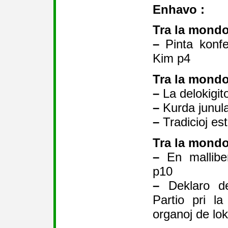
Enhavo :
Tra la mondo
–
Pinta konfe
Kim p4
Tra la mondo
–
La delokigito
–
Kurda junul
–
Tradicioj est
Tra la mondo
–
En malliber
p10
–
Deklaro de 
Partio pri la
organoj de l