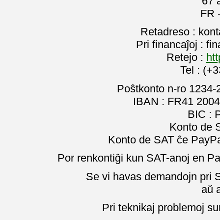
67 
FR 
Retadreso : kon
Pri financaĵoj : f
Retejo :
htt
Tel : (+
Poŝtkonto n-ro 1234-
IBAN : FR41 2004
BIC :
Konto de 
Konto de SAT ĉe PayPal
Por renkontiĝi kun SAT-anoj en Pa
Se vi havas demandojn pri SA
aŭ 
Pri teknikaj problemoj su