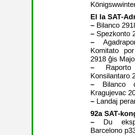
Königswwinte
El la SAT-Ad
–
Bilanco 291
–
Spezkonto 
–
Agadrapo
Komitato por
2918 ĝis Maj
–
Raporto
Konsilantaro 
–
Bilanco 
Kragujevac 2
–
Landaj peran
92a SAT-kon
–
Du ekspoz
Barcelono p3