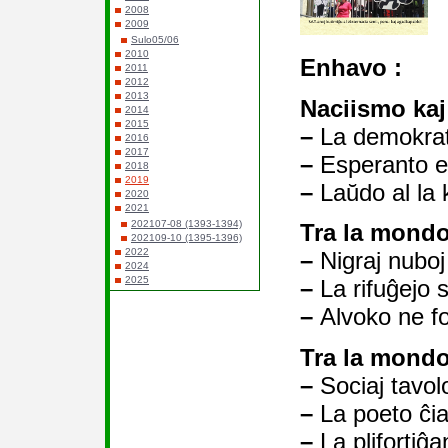
2008
2009
Sulo05/06
2010
Enhavo :
2011
2012
2013
Naciismo ka
2014
2015
–
La demokrat
2016
2017
–
Esperanto e
2018
2019
–
Laŭdo al la 
2020
2021
202107-08 (1393-1394)
Tra la mondo
202109-10 (1395-1396)
2022
–
Nigraj nuboj
2024
2025
–
La rifuĝejo 
–
Alvoko ne fo
Tra la mondo
–
Sociaj tavol
–
La poeto ĉi
–
La plifortiĝ