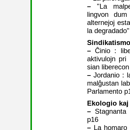
–
"La malpe
lingvon dum 
alternejoj est
la degradado"
Sindikatism
–
Ĉinio : libe
aktivulojn pri
sian liberecon
–
Jordanio : l
malĝustan lab
Parlamento p
Ekologio kaj
–
Stagnanta j
p16
–
La homaro d