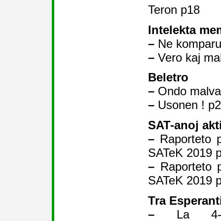
Teron p18
Intelekta m
–
Ne komparu
–
Vero kaj ma
Beletro
–
Ondo malva
–
Usonen ! p
SAT-anoj akt
–
Raporteto pr
SATeK 2019 
–
Raporteto p
SATeK 2019 
Tra Esperant
–
La 4-a