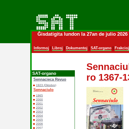
Ĝisdatigita lundon la 27an de julio 202
Informoj
|
Libroj
|
Dokumentoj
|
SAT-organo
|
Frakcioj
Sennaciul
SAT-organo
ro 1367-1
Sennacieca Revuo
1923 (Oktobro)
Sennaciulo
1965
2000
2001
2002
2003
2004
2005
2006
2007