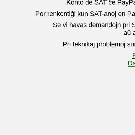
Konto de SAT ĉe PayPal
Por renkontiĝi kun SAT-anoj en Pa
Se vi havas demandojn pri SA
aŭ 
Pri teknikaj problemoj su
P
Da