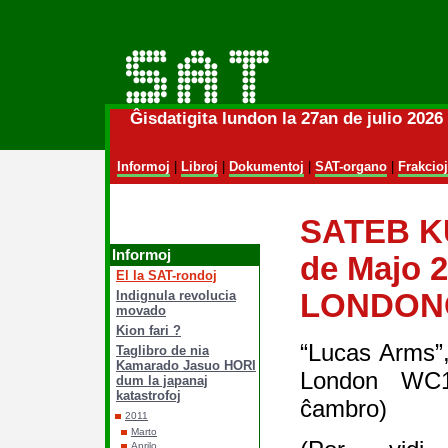
Ĝisdatigita lundon la 27an de julio 202
Informoj
|
Libroj
|
Dokumentoj
|
SAT-organo
|
Frakcioj
SATEB K
Informoj
de Majo 2
El la SAT-rondoj
Indignula revolucia
LONDON
movado
Kion fari ?
“Lucas Arms”
Taglibro de nia
Kamarado Jasuo HORI
London WC1
dum la japanaj
katastrofoj
ĉambro)
2011
Marto
Aprilo