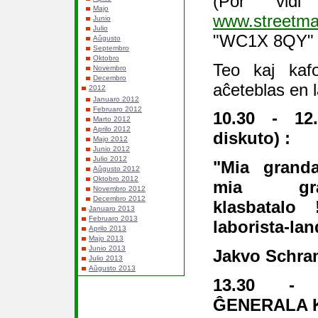
(Por vidi
Majo
www.streetma
Junio
Julio
"WC1X 8QY" k
Aŭgusto
Septembro
Oktobro
Teo kaj kaf
Novembro
Decembro
aĉeteblas en l
2012
Januaro 2012
Februaro 2012
10.30 - 1
Marto 2012
Aprilo 2012
diskuto) :
Majo 2012
Junio 2012
Julio 2012
"Mia granda
Aŭgusto 2012
Oktobro 2012
mia gra
Novembro 2012
Decembro 2012
klasbatalo
Januaro 2013
Februaro 2013
laborista-lan
Aprilo 2013
Majo 2013
Junio 2013
Jakvo Schram
Julio 2013
Aŭgusto 2013
13.30 - 
ĜENERALA 