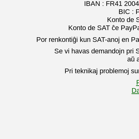
IBAN : FR41 2004
BIC :
Konto de 
Konto de SAT ĉe PayPal
Por renkontiĝi kun SAT-anoj en Pa
Se vi havas demandojn pri SA
aŭ 
Pri teknikaj problemoj su
P
Da