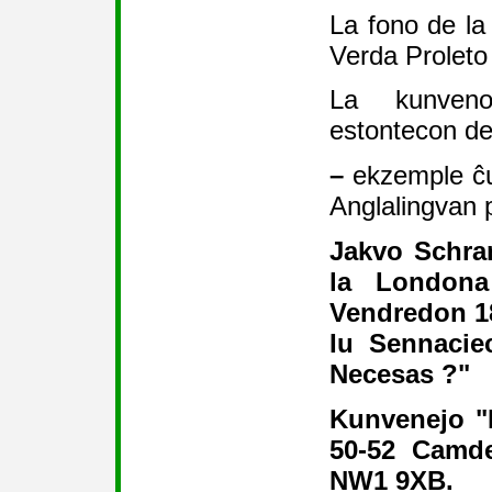
La fono de la
Verda Proleto
La kunveno
estontecon d
–
ekzemple ĉu 
Anglalingvan 
Jakvo Schra
la Londona
Vendredon 18
Iu Sennacie
Necesas ?"
Kunvenejo "
50-52 Camd
NW1 9XB.