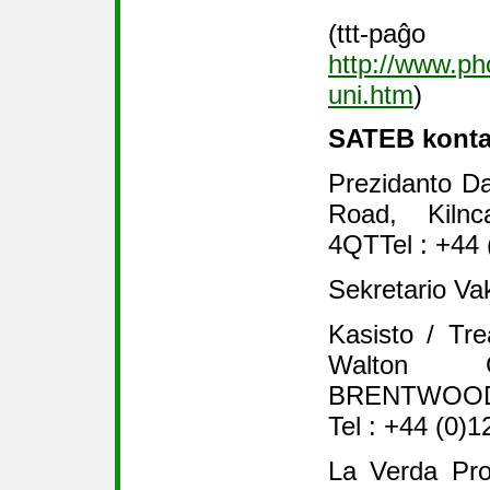
(ttt
http://www.ph
uni.htm
)
SATEB konta
Prezidanto Da
Road, Kilnc
4QTTel : +44
Sekretario Va
Kasisto / Tre
Walton G
BRENTWOOD
Tel : +44 (0)
La Verda Pro