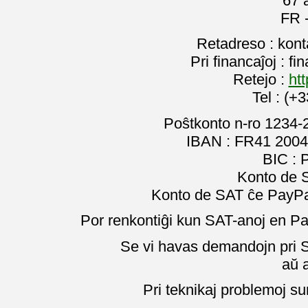
67 
FR 
Retadreso : kon
Pri financaĵoj : f
Retejo :
htt
Tel : (+
Poŝtkonto n-ro 1234-
IBAN : FR41 2004
BIC :
Konto de 
Konto de SAT ĉe PayPal
Por renkontiĝi kun SAT-anoj en Pa
Se vi havas demandojn pri SA
aŭ 
Pri teknikaj problemoj su