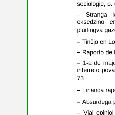
sociologie, p
–
Stranga le
eksedzino e
plurlingva ga
–
Tinĉjo en L
–
Raporto de l
–
1-a de majo
interreto pova
73
–
Financa rap
–
Absurdega p
–
Viaj opinioj