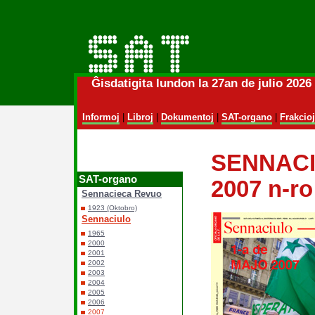
Ĝisdatigita lundon la 27an de julio 202
Informoj
|
Libroj
|
Dokumentoj
|
SAT-organo
|
Frakcioj
SENNAC
SAT-organo
2007 n-ro
Sennacieca Revuo
1923 (Oktobro)
Sennaciulo
1965
2000
2001
2002
2003
2004
2005
2006
2007