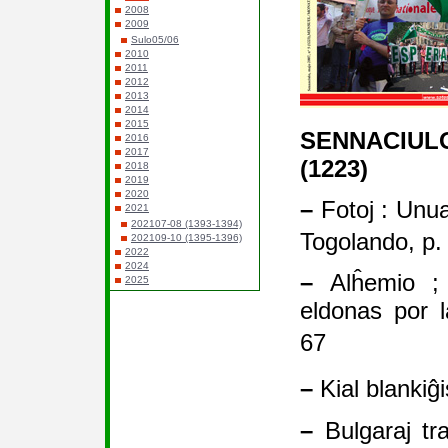
2008
2009
Sulo05/06
2010
2011
2012
2013
2014
2015
SENNACIULO
2016
2017
(1223)
2018
2019
2020
–
Fotoj : Unua
2021
202107-08 (1393-1394)
Togolando, p
202109-10 (1395-1396)
2022
2024
–
Alĥemio ; 
2025
eldonas por 
67
–
Kial blankiĝ
–
Bulgaraj tra