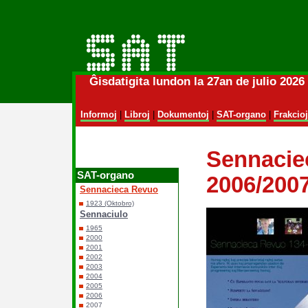
Ĝisdatigita lundon la 27an de julio 202
Informoj
|
Libroj
|
Dokumentoj
|
SAT-organo
|
Frakcioj
Sennacie
SAT-organo
2006/200
Sennacieca Revuo
1923 (Oktobro)
Sennaciulo
1965
2000
2001
2002
2003
2004
2005
2006
2007