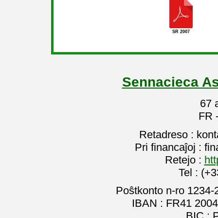
SR 2007
Sennacieca As
67 
FR 
Retadreso : kon
Pri financaĵoj : f
Retejo :
htt
Tel : (+
Poŝtkonto n-ro 1234-
IBAN : FR41 2004
BIC :