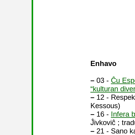
Enhavo
–
03 -
Ĉu Espe
“kulturan dive
–
12 - Respekt
Kessous)
–
16 -
Infera b
Ĵivkoviĉ ; trad
–
21 - Sano ka