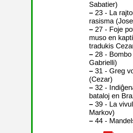
Sabatier)
–
23 - La rajto
rasisma (Jos
–
27 - Foje pov
muso en kapti
tradukis Ceza
–
28 - Bombo 
Gabrielli)
–
31 - Greg vo
(Cezar)
–
32 - Indiĝen
bataloj en Bra
–
39 - La vivu
Markov)
–
44 - Mandels