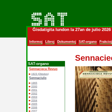
Ĝisdatigita lundon la 27an de julio 202
Informoj
|
Libroj
|
Dokumentoj
|
SAT-organo
|
Frakcioj
Sennacie
SAT-organo
Sennacieca Revuo
1923 (Oktobro)
Sennaciulo
1965
2000
2001
2002
2003
2004
2005
2006
2007