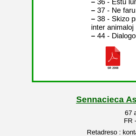
–
36 - Estu lu
–
37 - Ne faru
–
38 - Skizo pr
inter animalo
–
44 - Dialog
SR 2008
Sennacieca As
67 
FR 
Retadreso : kon