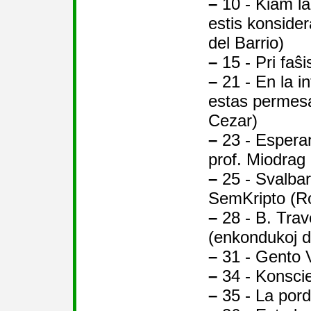
–
10 - Kiam l
estis konside
del Barrio)
–
15 - Pri faŝ
–
21 - En la in
estas permesa
Cezar)
–
23 - Esperan
prof. Miodrag 
–
25 - Svalbar
SemKripto (R
–
28 - B. Trav
(enkondukoj d
–
31 - Gento V
–
34 - Konsci
–
35 - La pord