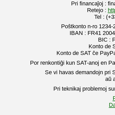
Pri financaĵoj : f
Retejo :
htt
Tel : (+
Poŝtkonto n-ro 1234-
IBAN : FR41 2004
BIC :
Konto de 
Konto de SAT ĉe PayPal
Por renkontiĝi kun SAT-anoj en Pa
Se vi havas demandojn pri SA
aŭ 
Pri teknikaj problemoj su
P
Da