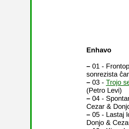
Enhavo
–
01 - Frontop
sonrezista ĉa
–
03 -
Trojo s
(Petro Levi)
–
04 - Spontana
Cezar & Donj
–
05 - Lastaj l
Donjo & Ceza