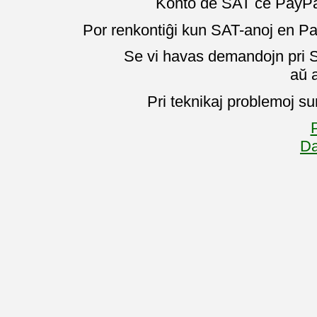
Konto de SAT ĉe PayPal
Por renkontiĝi kun SAT-anoj en Pa
Se vi havas demandojn pri SA
aŭ 
Pri teknikaj problemoj su
P
Da