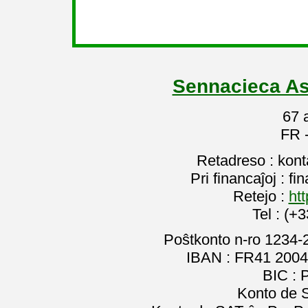
Sennacieca As
67 
FR 
Retadreso : kon
Pri financaĵoj : f
Retejo :
htt
Tel : (+
Poŝtkonto n-ro 1234-
IBAN : FR41 2004
BIC :
Konto de 