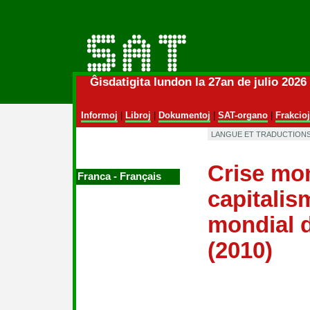
Ĝisdatigita lundon la 27an de julio 202
Informoj
|
Libroj
|
Dokumentoj
|
SAT-organo
|
Frakcioj
LANGUE ET TRADUCTIONS
Crise mo
Franca ‑ Français
capitalis
mondial d
(2010)