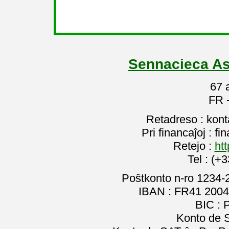
Sennacieca As
67 
FR 
Retadreso : kon
Pri financaĵoj : f
Retejo :
htt
Tel : (+
Poŝtkonto n-ro 1234-
IBAN : FR41 2004
BIC :
Konto de 