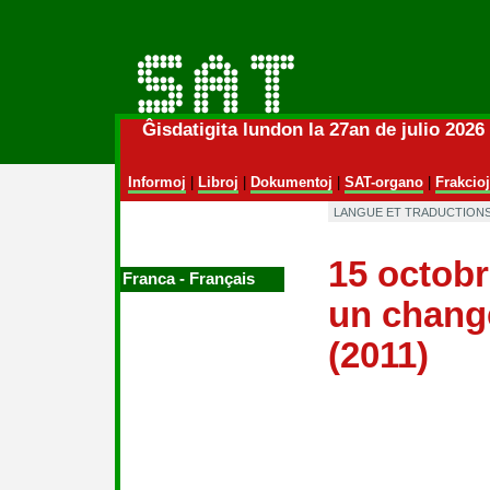
Ĝisdatigita lundon la 27an de julio 202
Informoj
|
Libroj
|
Dokumentoj
|
SAT-organo
|
Frakcioj
LANGUE ET TRADUCTIONS
15 octobr
Franca ‑ Français
un chang
(2011)