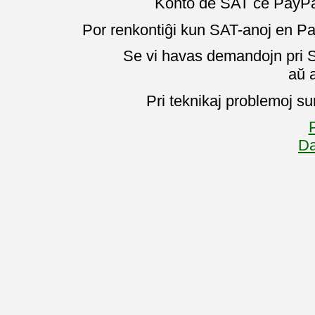
Konto de SAT ĉe PayPal
Por renkontiĝi kun SAT-anoj en Pa
Se vi havas demandojn pri SA
aŭ 
Pri teknikaj problemoj su
P
Da