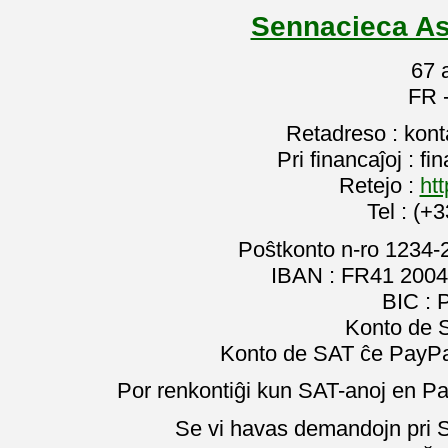
Sennacieca As
67 
FR 
Retadreso : kon
Pri financaĵoj : f
Retejo :
htt
Tel : (+
Poŝtkonto n-ro 1234-
IBAN : FR41 2004
BIC :
Konto de 
Konto de SAT ĉe PayPal
Por renkontiĝi kun SAT-anoj en Pa
Se vi havas demandojn pri SA