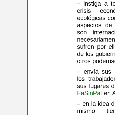
–
instiga a to
crisis econ
ecológicas co
aspectos de 
son internac
necesariament
sufren por ell
de los gobiern
otros poderos
–
envía sus 
los trabajad
sus lugares d
FaSinPat
en A
–
en la idea d
mismo tie