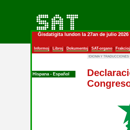
Ĝisdatigita lundon la 27an de julio 202
Informoj
|
Libroj
|
Dokumentoj
|
SAT-organo
|
Frakcioj
IDIOMA Y TRADUCCIONES
Declaraci
Hispana ‑ Español
Congreso