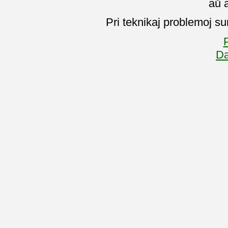
aŭ 
Pri teknikaj problemoj su
P
Da