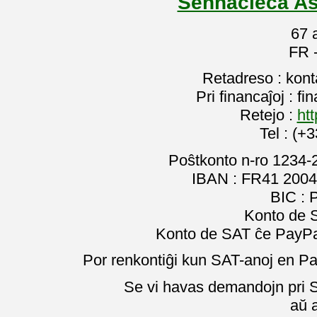
Sennacieca As
67 
FR 
Retadreso : kon
Pri financaĵoj : f
Retejo :
htt
Tel : (+
Poŝtkonto n-ro 1234-
IBAN : FR41 2004
BIC :
Konto de 
Konto de SAT ĉe PayPal
Por renkontiĝi kun SAT-anoj en Pa
Se vi havas demandojn pri SA
aŭ 