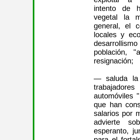
intento de 
vegetal la 
general, el 
locales y eco
desarrollis
población, "
resignación;
— saluda la 
trabajadore
automóviles 
que han cons
salarios por 
advierte so
esperanto, ju
para el forta