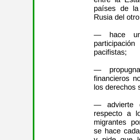
países de l
Rusia del otro
— hace un
participac
pacifistas;
— propugna
financieros 
los derechos 
— advierte 
respecto a l
migrantes po
se hace cada
y pide que l