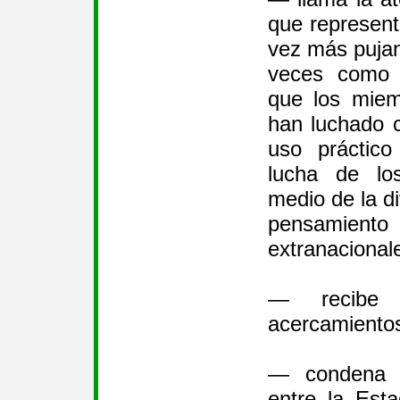
que represent
vez más pujan
veces como 
que los mie
han luchado c
uso práctico
lucha de lo
medio de la di
pensami
extranacional
— recibe f
acercamiento
— condena l
entre la Est