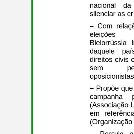
nacional da
silenciar as cr
–
Com relaçã
eleições 
Bielorrússia
daquele paí
direitos civis
sem per
oposicionistas
–
Propõe que 
campanha 
(Associação U
em referênc
(Organização
–
Postula q