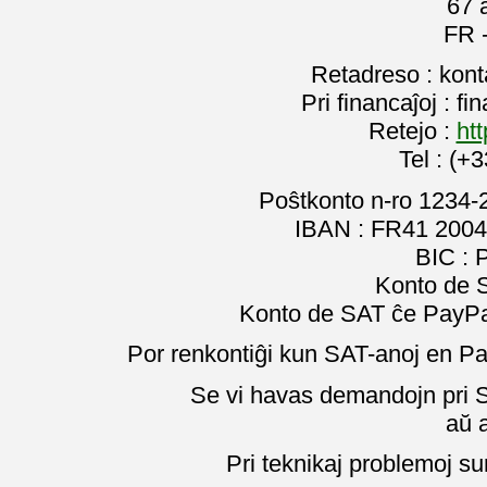
67 
FR 
Retadreso : kon
Pri financaĵoj : f
Retejo :
htt
Tel : (+
Poŝtkonto n-ro 1234-
IBAN : FR41 2004
BIC :
Konto de 
Konto de SAT ĉe PayPal
Por renkontiĝi kun SAT-anoj en Pa
Se vi havas demandojn pri SA
aŭ 
Pri teknikaj problemoj su