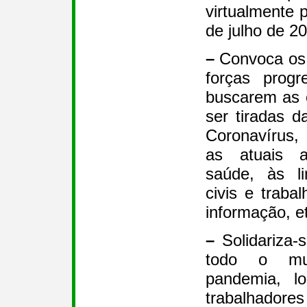
virtualmente p
de julho de 2
–
Convoca os
forças progr
buscarem as 
ser tiradas d
Coronavírus,
as atuais a
saúde, às li
civis e traba
informação, e
–
Solidariza-
todo o mu
pandemia, l
trabalhadore