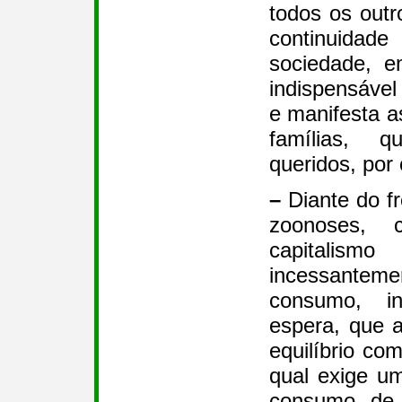
todos os outr
continuidade
sociedade, e
indispensável
e manifesta a
famílias, 
queridos, por
–
Diante do f
zoonoses, 
capital
incessant
consumo, in
espera, que 
equilíbrio co
qual exige u
consumo de 