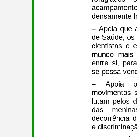
acampamen
densamente h
–
Apela que a
de Saúde, os 
cientistas e 
mundo mais 
entre si, par
se possa ven
–
Apoia o
movimentos so
lutam pelos d
das menin
decorrência 
e discriminaç