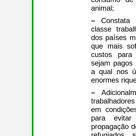
animal;
–
Constata 
classe traba
dos países m
que mais so
custos para
sejam pagos p
a qual nos ú
enormes riqu
–
Adicionalm
trabalhadore
em condições
para evitar
propagação d
refugiados 