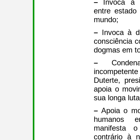
–
Invoca à d
entre estado
mundo;
–
Invoca à de
consciência c
dogmas em to
–
Condena
incompetent
Duterte, pres
apoia o movi
sua longa lut
–
Apoia o mov
humanos 
manifesta o
contrário à 