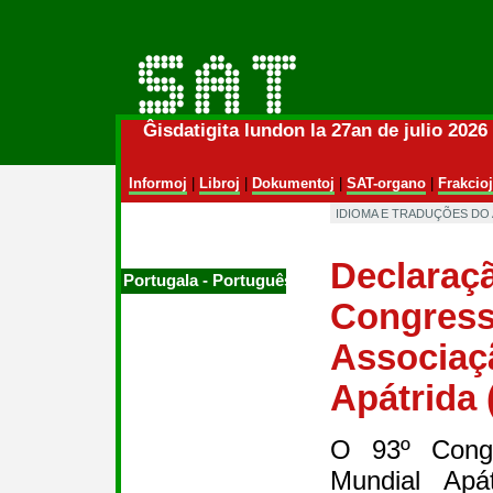
Ĝisdatigita lundon la 27an de julio 202
Informoj
|
Libroj
|
Dokumentoj
|
SAT-organo
|
Frakcioj
IDIOMA E TRADUÇÕES DO
Declaraç
Portugala ‑ Português
Congress
Associaç
Apátrida 
O 93º Congr
Mundial Apát