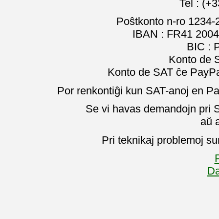
Tel : (+
Poŝtkonto n-ro 1234-
IBAN : FR41 2004
BIC :
Konto de 
Konto de SAT ĉe PayPal
Por renkontiĝi kun SAT-anoj en Pa
Se vi havas demandojn pri SA
aŭ 
Pri teknikaj problemoj su
P
Da