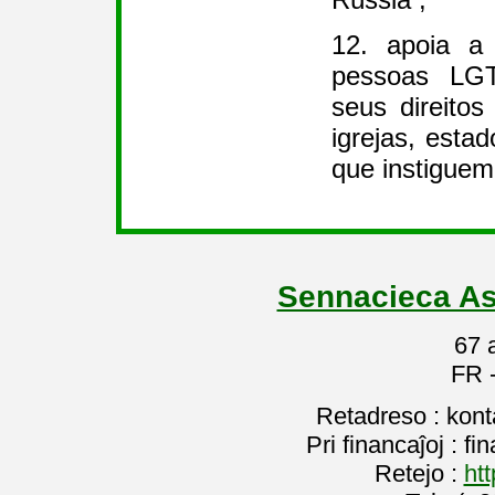
12. apoia a 
pessoas LGT
seus direito
igrejas, estad
que instiguem
Sennacieca As
67 
FR 
Retadreso : kon
Pri financaĵoj : f
Retejo :
htt