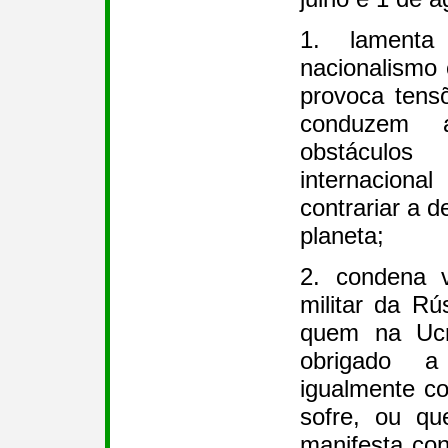
1. lamenta
nacionalismo
provoca tensõ
conduzem 
obstáculo
internacion
contrariar a 
planeta;
2. condena 
militar da Rú
quem na Ucr
obrigado a 
igualmente c
sofre, ou qu
manifesta con