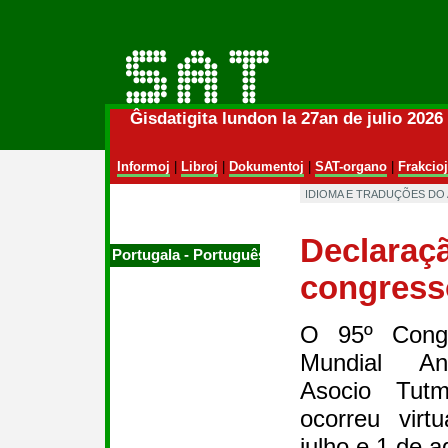
Ĝisdatigita lundon la 27an de julio 202
Informoj
|
Libroj
|
Dokumentoj
|
SAT-organo
|
Frakcioj
IDIOMA E TRADUÇÕES DO
Declaraç
Portugala ‑ Português
congress
O 95º Congr
Mundial Ana
Asocio Tut
ocorreu virt
julho e 1 de 