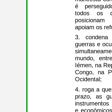
é perseguid
todos os 
posicionam
apoiam os ref
3. condena 
guerras e oc
simultane
mundo, entre
Iémen, na Re
Congo, na P
Ocidental;
4. roga a que
prazo, as g
instrumentos 
e económicos