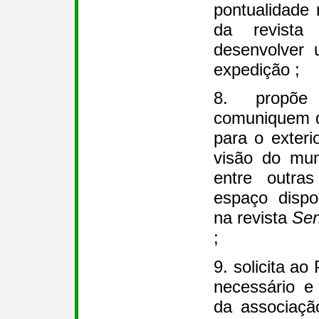
pontualidade 
da revist
desenvolver
expedição ;
8. propõe
comuniquem d
para o exteri
visão do mu
entre outras
espaço dispo
na revista
Sen
;
9. solicita ao 
necessário e
da associaçã