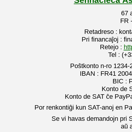
67 
FR 
Retadreso : kon
Pri financaĵoj : f
Retejo :
htt
Tel : (+
Poŝtkonto n-ro 1234-
IBAN : FR41 2004
BIC :
Konto de 
Konto de SAT ĉe PayPal
Por renkontiĝi kun SAT-anoj en Pa
Se vi havas demandojn pri SA
aŭ 