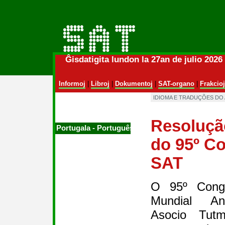
Ĝisdatigita lundon la 27an de julio 202
Informoj
|
Libroj
|
Dokumentoj
|
SAT-organo
|
Frakcioj
IDIOMA E TRADUÇÕES DO
Resoluçã
Portugala ‑ Português
do 95º C
SAT
O 95º Congr
Mundial Ana
Asocio Tut