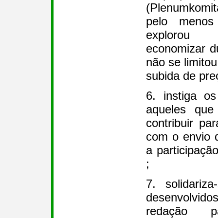
(Plenumkomit
pelo menos
explorou 
economizar du
não se limitou
subida de pre
6. instiga 
aqueles que
contribuir pa
com o envio d
a participaçã
;
7. solidariz
desenvolvi
redação p