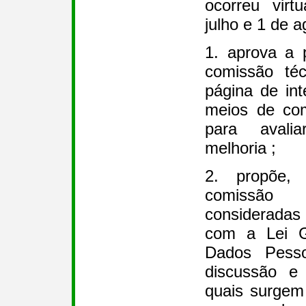
ocorreu virt
julho e 1 de 
1. aprova a 
comissão téc
página de in
meios de com
para avalia
melhoria ;
2. propõe,
comissão
consideradas 
com a Lei G
Dados Pesso
discussão e
quais surgem