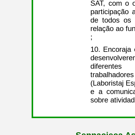
SAT, com o ob
participação
de todos os
relação ao f
;
10. Encoraja
desenvolve
diferente
trabalhado
(Laboristaj Es
e a comunica
sobre ativida
Sennacieca As