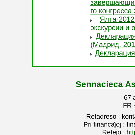
завершающим
го конгресса
Ялта-201
экскурсии и 
Декларация
(Мадрид, 201
Декларация
Sennacieca As
67 
FR 
Retadreso : kon
Pri financaĵoj : f
Retejo :
htt