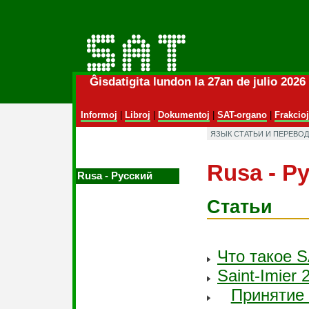
Ĝisdatigita lundon la 27an de julio 202
Informoj
|
Libroj
|
Dokumentoj
|
SAT-organo
|
Frakcioj
ЯЗЫК СТАТЬИ И ПЕРЕВО
Rusa ‑ Р
Rusa ‑ Русский
Статьи
Что такое 
Saint-Imier 
Приняти