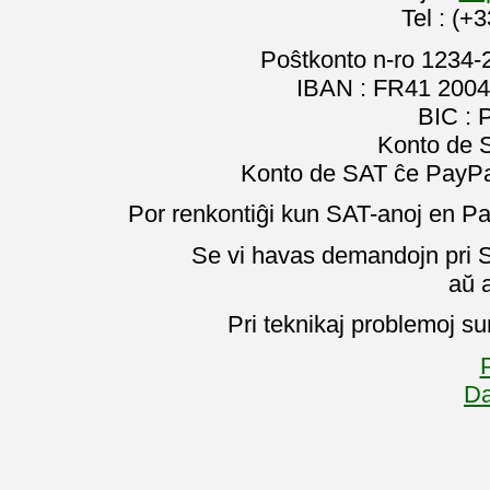
Tel : (+
Poŝtkonto n-ro 1234-
IBAN : FR41 2004
BIC :
Konto de 
Konto de SAT ĉe PayPal
Por renkontiĝi kun SAT-anoj en Pa
Se vi havas demandojn pri SA
aŭ 
Pri teknikaj problemoj su
P
Da