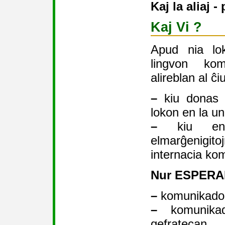
Kaj la aliaj 
Kaj Vi ?
Apud nia lo
lingvon kom
alireblan al ĉiu
–
kiu donas a
lokon en la un
–
kiu enti
elmarĝenigit
internacia ko
Nur ESPERA
–
komunikadon 
–
komunikad
gefratecan.