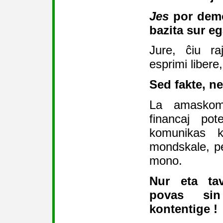
Jes
por demok
bazita sur eg
Jure, ĉiu ra
esprimi libere
Sed fakte, ne
La amaskomu
financaj pot
komunikas k
mondskale, pe
mono.
Nur eta ta
povas si
kontentige !