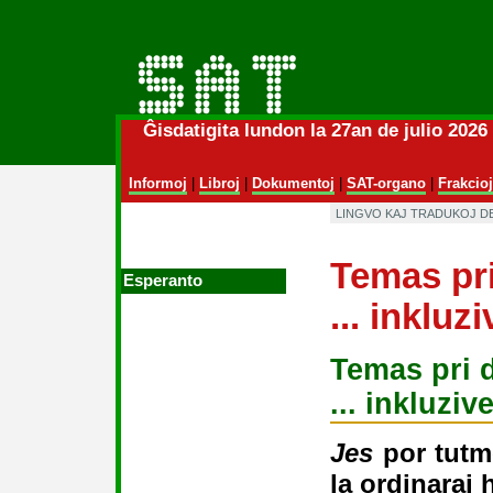
Ĝisdatigita lundon la 27an de julio 202
Informoj
|
Libroj
|
Dokumentoj
|
SAT-organo
|
Frakcioj
LINGVO KAJ TRADUKOJ D
Temas pri
Esperanto
... inkluz
Temas pri 
... inkluziv
Jes
por tutm
la ordinaraj 