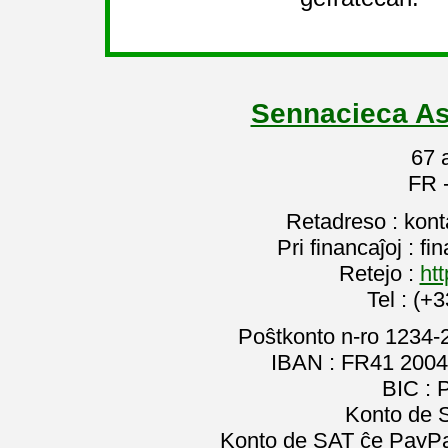
Sennacieca As
67 
FR 
Retadreso : kon
Pri financaĵoj : f
Retejo :
htt
Tel : (+
Poŝtkonto n-ro 1234-
IBAN : FR41 2004
BIC :
Konto de 
Konto de SAT ĉe PayPal