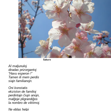
Sakuro
Al maljunuloj
diradas prizorgantoj
“Havu esperon !”
Tamen ili mem perdis
siajn familianojn.
Oni konstatis
ekziston de familioj
perdintajn ĉiujn anojn,
malĝoje pligrandiĝos
la nombro de viktimoj.
Ne eblas helpi