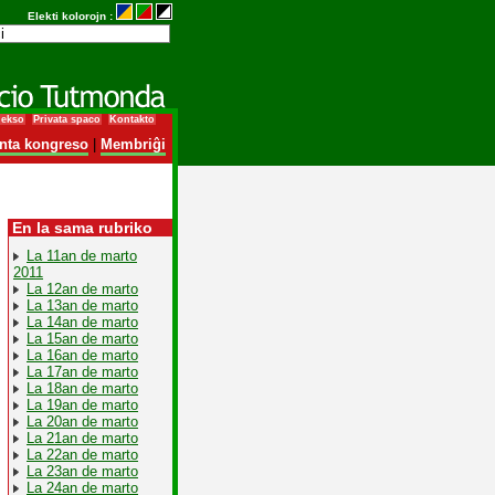
Elekti kolorojn :
dekso
Privata spaco
Kontakto
nta kongreso
|
Membriĝi
En la sama rubriko
La 11an de marto
2011
La 12an de marto
La 13an de marto
La 14an de marto
La 15an de marto
La 16an de marto
La 17an de marto
La 18an de marto
La 19an de marto
La 20an de marto
La 21an de marto
La 22an de marto
La 23an de marto
La 24an de marto