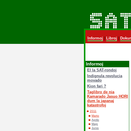
Informoj
|
Libroj
|
Dokum
Informoj
El la SAT-rondoj
Indignula revolucia
movado
Kion fari ?
Taglibro de nia
Kamarado Jasuo HORI
dum la japanaj
katastrofoj
2011
Marto
Aprilo
Majo
Junio