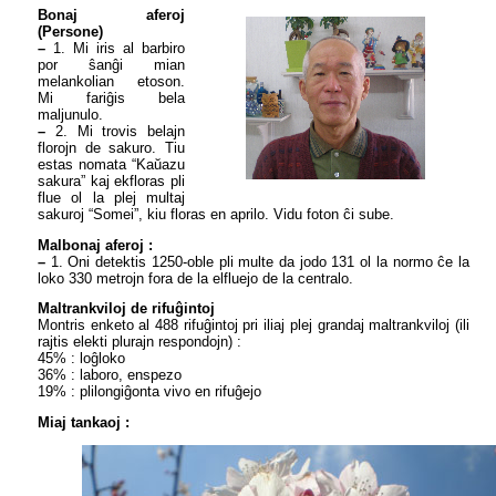
Bonaj aferoj
(Persone)
–
1. Mi iris al barbiro
por ŝanĝi mian
melankolian etoson.
Mi fariĝis bela
maljunulo.
–
2. Mi trovis belajn
florojn de sakuro. Tiu
estas nomata “Kaŭazu
sakura” kaj ekfloras pli
flue ol la plej multaj
sakuroj “Somei”, kiu floras en aprilo. Vidu foton ĉi sube.
Malbonaj aferoj :
–
1. Oni detektis 1250-oble pli multe da jodo 131 ol la normo ĉe la
loko 330 metrojn fora de la elfluejo de la centralo.
Maltrankviloj de rifuĝintoj
Montris enketo al 488 rifuĝintoj pri iliaj plej grandaj maltrankviloj (ili
rajtis elekti plurajn respondojn) :
45% : loĝloko
36% : laboro, enspezo
19% : plilongiĝonta vivo en rifuĝejo
Miaj tankaoj :