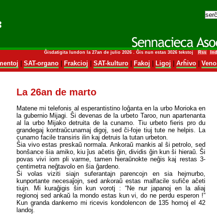
Ĝisdatigita lundon la 27an de julio 2026 . Ĝis nun estas 3026 tekstoj
Rss
In
entoj
|
SAT-organo
|
Frakcioj
|
SAT-kulturo
|
Fakoj
|
Ligoj
|
Arĥivo
|
Veno
La 26an de marto
Matene mi telefonis al esperantistino loĝanta en la urbo Morioka en
la gubernio Mijagi. Ŝi devenas de la urbeto Taroo, nun apartenanta
al la urbo Mijako detruita de la cunamo. Tiu urbeto fieris pro du
grandegaj kontraŭcunamaj digoj, sed ĉi-foje tiuj tute ne helpis. La
cunamo facile transiris ilin kaj detruis la tutan urbeton.
Ŝia vivo estas preskaŭ normala. Ankoraŭ mankis al ŝi petrolo, sed
bonŝance ŝia amiko, kiu ĵus aĉetis ĝin, dividis ĝin kun ŝi hieraŭ. Ŝi
povas vivi iom pli varme, tamen hieraŭnokte neĝis kaj restas 3-
centimetra neĝtavolo en ŝia ĝardeno.
Ŝi volas viziti siajn suferantajn parencojn en sia hejmurbo,
kunportante necesaĵojn, sed ankoraŭ estas malfacile sufiĉe aĉeti
tiujn. Mi kuraĝigis ŝin kun vorotj : “Ne nur japanoj en la aliaj
regionoj sed ankaŭ la mondo estas kun vi, do ne perdu esperon !”
Kun granda dankemo mi ricevis kondolencon de 135 homoj el 42
landoj.