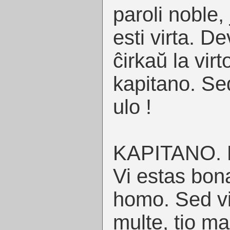
paroli noble,
esti virta. De
ĉirkaŭ la virt
kapitano. Se
ulo !
KAPITANO. E
Vi estas bo
homo. Sed vi
multe, tio ma