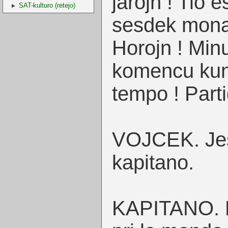
jarojn ! Tio e
SAT-kulturo (retejo)
sesdek monat
Horojn ! Minu
komencu kun
tempo ! Parti
VOJCEK. Jes 
kapitano.
KAPITANO. M