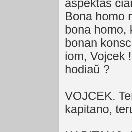
aspektas ĉia
Bona homo ne
bona homo, k
bonan konsci
iom, Vojcek !
hodiaŭ ?
VOJCEK. Teru
kapitano, ter