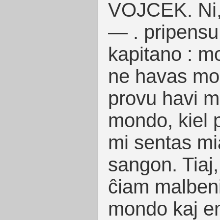
VOJCEK. Ni, 
— . pripensu,
kapitano : m
ne havas mon
provu havi m
mondo, kiel 
mi sentas mi
sangon. Tiaj, 
ĉiam malbenit
mondo kaj en 