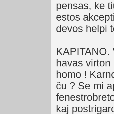
pensas, ke ti
estos akceptit
devos helpi t
KAPITANO. V
havas virton 
homo ! Karno
ĉu ? Se mi a
fenestrobreto
kaj postrigar