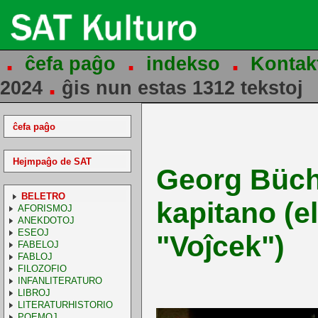
.
.
.
ĉefa paĝo
indekso
Kontak
.
2024
ĝis nun estas 1312 tekstoj
ĉefa paĝo
Hejmpaĝo de SAT
Georg Büchn
BELETRO
kapitano (el
AFORISMOJ
ANEKDOTOJ
ESEOJ
"Voĵcek")
FABELOJ
FABLOJ
FILOZOFIO
INFANLITERATURO
LIBROJ
LITERATURHISTORIO
POEMOJ