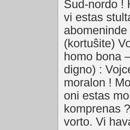
Sud-nordo ! H
vi estas stult
abomeninde s
(kortuŝite) V
homo bona —
digno) : Vojc
moralon ! Mor
oni estas mor
komprenas ?
vorto. Vi hav