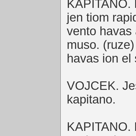
KAPITANO. M
jen tiom rapi
vento havas a
muso. (ruze)
havas ion el
VOJCEK. Jes 
kapitano.
KAPITANO. Ha