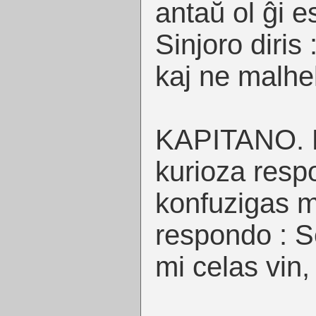
antaŭ ol ĝi es
Sinjoro diris 
kaj ne malhel
KAPITANO. Ki
kurioza respo
konfuzigas m
respondo : Se
mi celas vin,