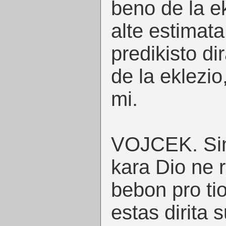
beno de la ek
alte estimat
predikisto d
de la eklezio
mi.
VOJCEK. Sinj
kara Dio ne 
bebon pro ti
estas dirita 