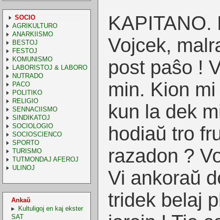
KAPITANO. M
SOCIO
AGRIKULTURO
ANARKIISMO
Vojcek, malr
BESTOJ
FESTOJ
KOMUNISMO
post paŝo ! V
LABORISTOJ & LABORO
NUTRADO
min. Kion m
PACO
POLITIKO
RELIGIO
kun la dek mi
SENNACIISMO
SINDIKATOJ
SOCIOLOGIO
hodiaŭ tro fr
SOCIOSCIENCO
SPORTO
razadon ? Vo
TURISMO
TUTMONDAJ AFEROJ
ULINOJ
Vi ankoraŭ d
tridek belaj p
Ankaŭ
Kultuligoj en kaj ekster
SAT