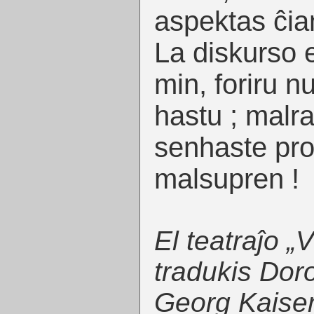
aspektas ĉia
La diskurso e
min, foriru n
hastu ; malr
senhaste pro
malsupren !
El teatraĵo „
tradukis Dor
Georg Kaise