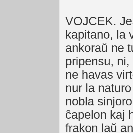
VOJCEK. Jes 
kapitano, la 
ankoraŭ ne t
pripensu, ni,
ne havas virt
nur la naturo
nobla sinjor
ĉapelon kaj 
frakon laŭ a