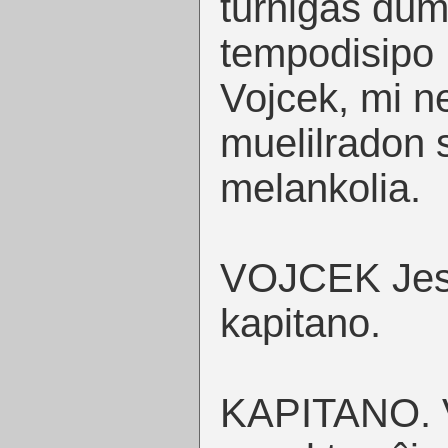
turniĝas dum
tempodisipo !
Vojcek, mi ne
muelilradon s
melankolia.
VOJCEK Jes j
kapitano.
KAPITANO. V