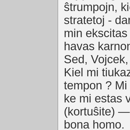
ŝtrumpojn, kie
stratetoj - d
min ekscitas
havas karnon
Sed, Vojcek, l
Kiel mi tiuka
tempon ? Mi 
ke mi estas 
(kortuŝite) 
bona homo.