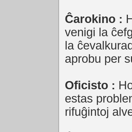
Ĉarokino :
H
venigi la ĉef
la ĉevalkurad
aprobu per s
Oficisto :
Ho
estas problem
rifuĝintoj alv