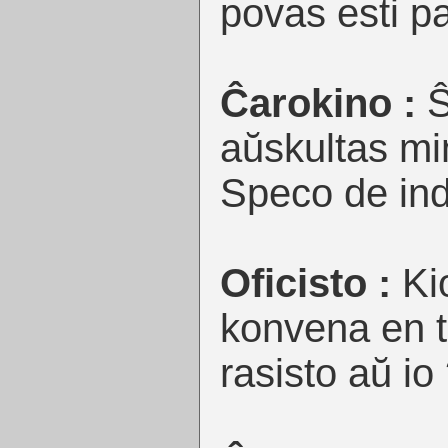
povas esti pa
Ĉarokino :
Ŝ
aŭskultas min
Speco de in
Oficisto :
Ki
konvena en t
rasisto aŭ io