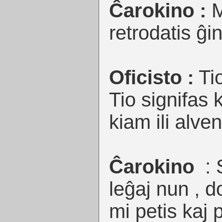
Ĉarokino :
M
retrodatis ĝin
Oficisto :
Tio
Tio signifas k
kiam ili alven
Ĉarokino
: 
leĝaj nun , d
mi petis kaj 