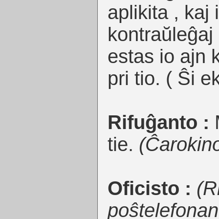
aplikita , kaj 
kontraŭleĝaj
estas io ajn 
pri tio. ( Ŝi e
Rifuĝanto :
tie.
(Ĉarokino
Oficisto :
(R
poŝtelefonan