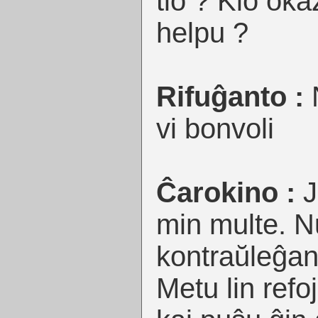
tio ? Kio ok
helpu ?
Rifuĝanto :
N
vi bonvoli
Ĉarokino :
J
min multe. Nu
kontraŭleĝan
Metu lin refo