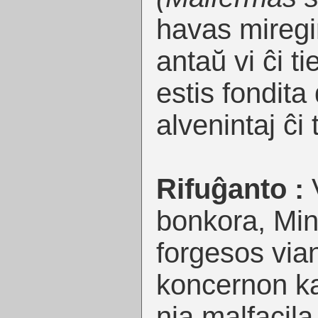
havas mireg
antaŭ vi ĉi ti
estis fondit
alvenintaj ĉi 
Rifuĝanto :
bonkora, Min
forgesos vi
koncernon ka
nia malfacila