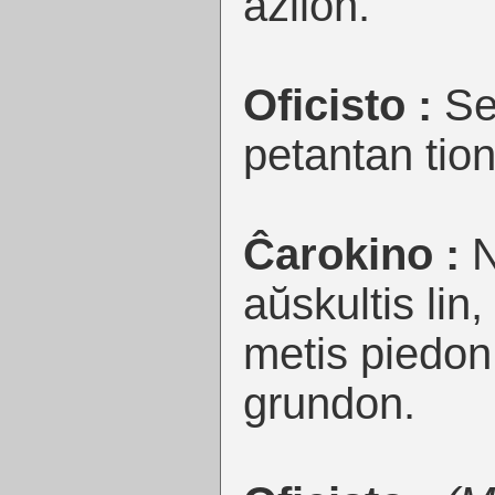
azilon.
Oficisto :
Se
petantan tion
Ĉarokino :
N
aŭskultis lin,
metis piedon
grundon.