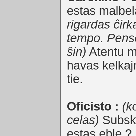
estas malbel
rigardas ĉir
tempo. Penso
ŝin)
Atentu m
havas kelkajn
tie.
Oficisto :
(k
celas)
Subskr
estas eble ?