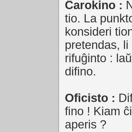
Ĉarokino :
N
tio. La punkt
konsideri tion
pretendas, li
rifuĝinto : la
difino.
Oficisto :
Di
fino ! Kiam ĉi
aperis ?