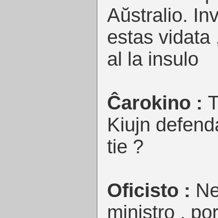
Aŭstralio. I
estas vidata 
al la insulo
Ĉarokino :
T
Kiujn defend
tie ?
Oficisto :
Ne 
ministro , por