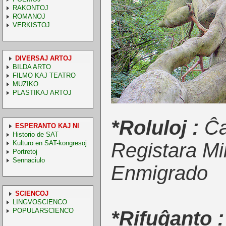
RAKONTOJ
ROMANOJ
VERKISTOJ
DIVERSAJ ARTOJ
BILDA ARTO
FILMO KAJ TEATRO
MUZIKO
PLASTIKAJ ARTOJ
*Roluloj :
Ĉa
ESPERANTO KAJ NI
Historio de SAT
Kulturo en SAT-kongresoj
Registara Mi
Portretoj
Sennaciulo
Enmigrado
SCIENCOJ
LINGVOSCIENCO
POPULARSCIENCO
*Rifuĝanto :