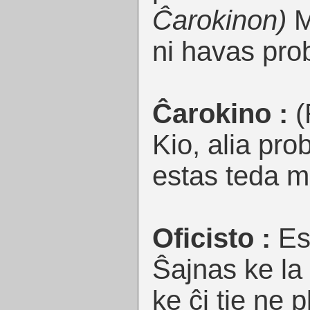
Ĉarokinon)
Mi
ni havas pro
Ĉarokino :
(
Kio, alia pr
estas teda m
Oficisto :
Est
Ŝajnas ke la 
ke ĉi tie ne 