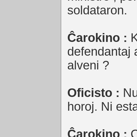
soldataron.
Ĉarokino :
K
defendantaj 
alveni ?
Oficisto :
Nur
horoj. Ni est
Ĉarokino :
O