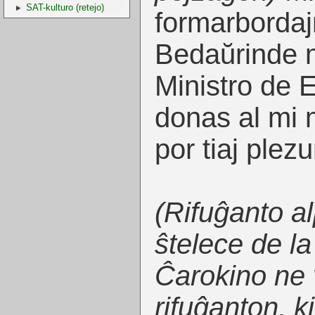
SAT-kulturo (retejo)
formarbordajn
Bedaŭrinde m
Ministro de 
donas al mi
por tiaj plezu
(Rifuĝanto a
ŝtelece de la
Ĉarokino ne 
rifuĝanton, k