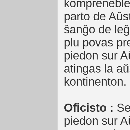
kompreneble 
parto de Aŭst
ŝanĝo de leĝ
plu povas pre
piedon sur Aŭ
atingas la aŭ
kontinenton.
Oficisto :
Se
piedon sur Aŭ