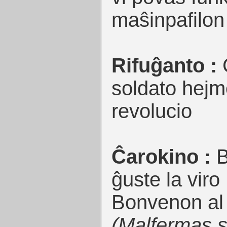
maŝinpafilon
Rifuĝanto :
C
soldato hejm
revolucio
Ĉarokino :
B
ĝuste la viro
Bonvenon al 
(Malfermas s