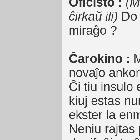
Oficisto :
(M
ĉirkaŭ ili)
Do ,
miraĝo ?
Ĉarokino :
M
novaĵo ankora
Ĉi tiu insulo 
kiuj estas nu
ekster la en
Neniu rajtas 