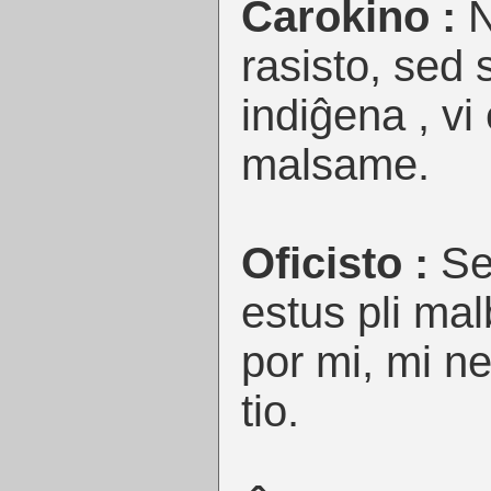
Ĉarokino :
N
rasisto, sed 
indiĝena , vi
malsame.
Oficisto :
Se
estus pli ma
por mi, mi ne
tio.