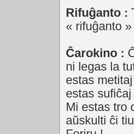
Rifuĝanto :
T
« rifuĝanto »
Ĉarokino :
Ĉ
ni legas la tut
estas metitaj
estas sufiĉaj
Mi estas tro
aŭskulti ĉi t
Foriru !