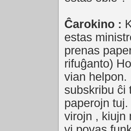
Ĉarokino :
K
estas ministr
prenas papero
rifuĝanto) Ho
vian helpon.
subskribu ĉi 
paperojn tuj.
virojn , kiujn
vi povas funk