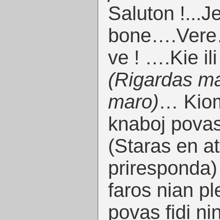
Saluton !...J
bone….Ver
ve ! ….Kie il
(Rigardas mal
maro)
… Kiom
knaboj povas 
(Staras en a
priresponda) 
faros nian pl
povas fidi ni