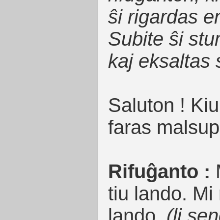
ŝi rigardas en
Subite ŝi stu
kaj eksaltas s
Saluton ! Kiu
faras malsupr
Rifuĝanto :
M
tiu lando. Mi r
lando.
(li se