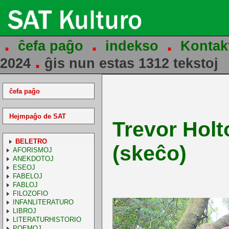
.
.
.
ĉefa paĝo
indekso
Kontak
.
2024
ĝis nun estas 1312 tekstoj
ĉefa paĝo
Hejmpaĝo de SAT
Trevor Holt
BELETRO
(skeĉo)
AFORISMOJ
ANEKDOTOJ
ESEOJ
FABELOJ
FABLOJ
FILOZOFIO
INFANLITERATURO
LIBROJ
LITERATURHISTORIO
POEMOJ