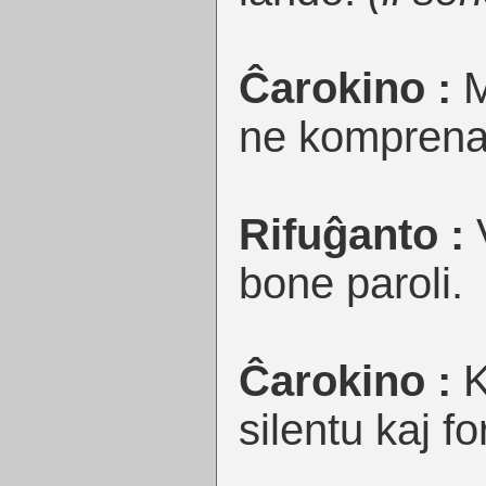
Ĉarokino :
M
ne komprenas 
Rifuĝanto :
V
bone paroli.
Ĉarokino :
K
silentu kaj for