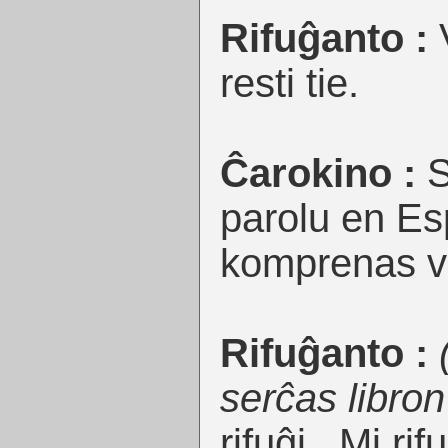
Rifuĝanto :
V
resti tie.
Ĉarokino :
S
parolu en Es
komprenas vi
Rifuĝanto :
serĉas libron
rifuĝi . Mi ri