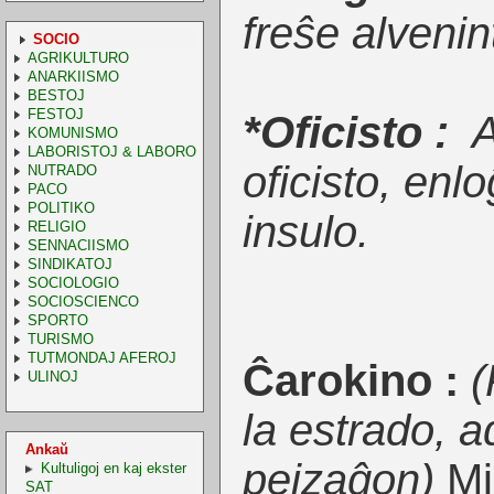
freŝe alvenin
SOCIO
AGRIKULTURO
ANARKIISMO
BESTOJ
FESTOJ
*Oficisto :
A
KOMUNISMO
LABORISTOJ & LABORO
oficisto, enl
NUTRADO
PACO
POLITIKO
insulo.
RELIGIO
SENNACIISMO
SINDIKATOJ
SOCIOLOGIO
SOCIOSCIENCO
SPORTO
TURISMO
TUTMONDAJ AFEROJ
Ĉarokino :
(
ULINOJ
la estrado, a
Ankaŭ
pejzaĝon)
Mi
Kultuligoj en kaj ekster
SAT