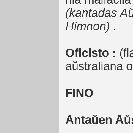
(kantadas Aŭ
Himnon)
.
Oficisto :
(f
aŭstraliana ol
FINO
Antaŭen Aŭs