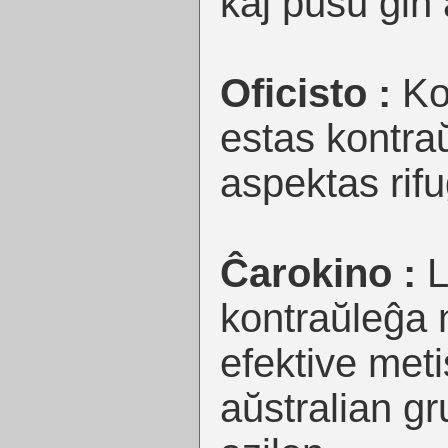
kaj puŝu ĝin a
Oficisto :
Ko
estas kontra
aspektas rif
Ĉarokino :
L
kontraŭleĝa n
efektive met
aŭstralian gr