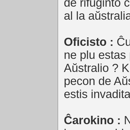
de rifuĝinto ĉi
al la aŭstrali
Oficisto :
Ĉu
ne plu estas
Aŭstralio ? K
pecon de Aŭs
estis invadita
Ĉarokino :
N