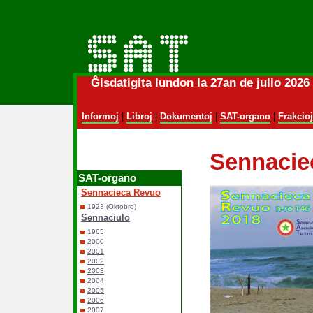
Ĝisdatigita lundon la 27an de julio 202
Informoj
|
Libroj
|
Dokumentoj
|
SAT-organo
|
Frakcioj
Sennacie
SAT-organo
Sennacieca Revuo
1923 (Oktobro)
Sennaciulo
1965
2000
2001
2002
2003
2004
2005
2006
2007