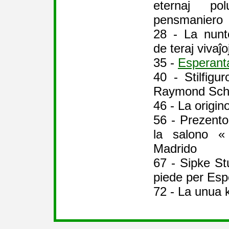
eternaj p
pensmaniero
28 - La nun
de teraj vivaĵo
35 -
Esperant
40 - Stilfig
Raymond Schw
46 - La origino
56 - Prezent
la salono «
Madrido
67 - Sipke Stu
piede per Esp
72 - La unua 