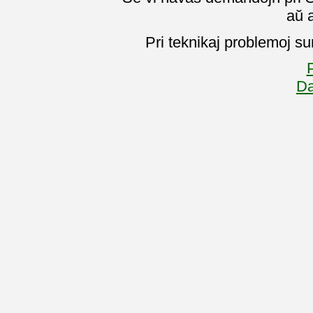
aŭ 
Pri teknikaj problemoj su
P
Da