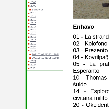
2008
2009
Sulo05/06
2010
2011
2012
2013
Enhavo
2014
2015
2016
01 - La strand
2017
2018
02 - Kolofono
2019
2020
03 - Prezento
2021
202107-08 (1393-1394)
04 - Kovrilpaĝ
202109-10 (1395-1396)
2022
05 - La prak
2024
2025
Esperanto
10 - Thomas 
ŝuldo
14 - Esploro
civitana milito
20 - Okcident