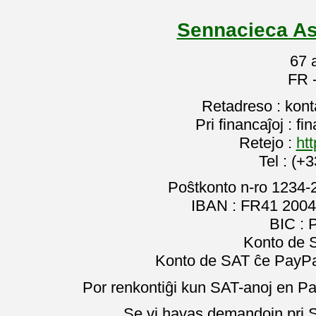
Sennacieca As
67 
FR 
Retadreso : kon
Pri financaĵoj : f
Retejo :
htt
Tel : (+
Poŝtkonto n-ro 1234-
IBAN : FR41 2004
BIC :
Konto de 
Konto de SAT ĉe PayPal
Por renkontiĝi kun SAT-anoj en Pa
Se vi havas demandojn pri SA