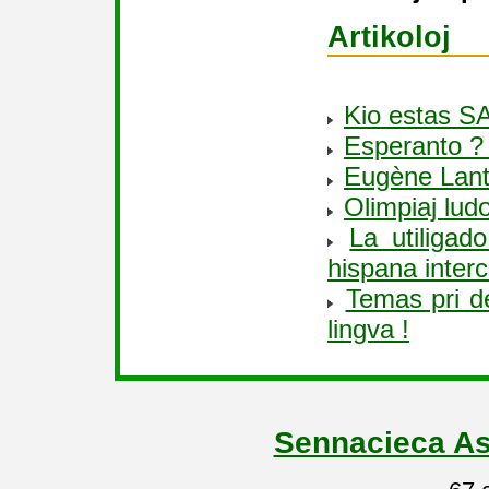
Artikoloj
Kio estas S
Esperanto ? 
Eugène Lanti
Olimpiaj lud
La utiligad
hispana interc
Temas pri de
lingva !
Sennacieca As