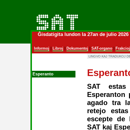
Ĝisdatigita lundon la 27an de julio 202
Informoj
|
Libroj
|
Dokumentoj
|
SAT-organo
|
Frakcioj
LINGVO KAJ TRADUKOJ D
Esperant
Esperanto
SAT estas
Esperanton p
agado tra l
retejo esta
escepte de l
SAT kaj Espe