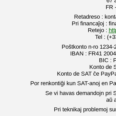
67 
FR 
Retadreso : kon
Pri financaĵoj : f
Retejo :
htt
Tel : (+
Poŝtkonto n-ro 1234-
IBAN : FR41 2004
BIC :
Konto de 
Konto de SAT ĉe PayPal
Por renkontiĝi kun SAT-anoj en Pa
Se vi havas demandojn pri SA
aŭ 
Pri teknikaj problemoj su