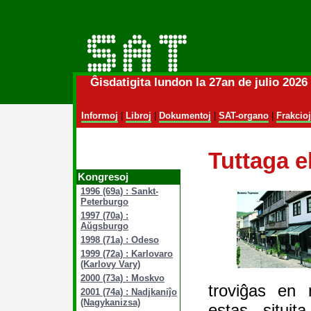
Ĝisdatigita lundon la 27an de julio 202
Informoj
|
Libroj
|
Dokumentoj
|
SAT-organo
|
Frakcioj
Tuttaga 
Kongresoj
1996 (69a) : Sankt-
Peterburgo
1997 (70a) :
Aŭgsburgo
1998 (71a) : Odeso
1999 (72a) : Karlovaro
(Karlovy Vary)
2000 (73a) : Moskvo
troviĝas en 
2001 (74a) : Nadjkaniĵo
(Nagykanizsa)
estas situit