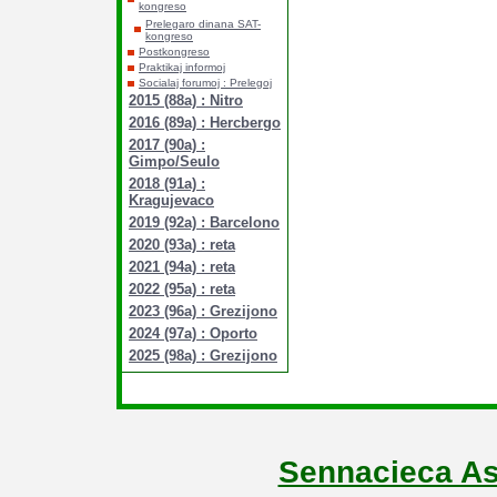
kongreso
Prelegaro dinana SAT-
kongreso
Postkongreso
Praktikaj informoj
Socialaj forumoj : Prelegoj
2015 (88a) : Nitro
2016 (89a) : Hercbergo
2017 (90a) :
Gimpo/Seulo
2018 (91a) :
Kragujevaco
2019 (92a) : Barcelono
2020 (93a) : reta
2021 (94a) : reta
2022 (95a) : reta
2023 (96a) : Grezijono
2024 (97a) : Oporto
2025 (98a) : Grezijono
Sennacieca As