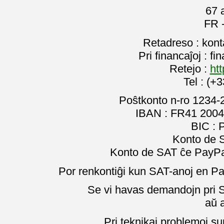
67 
FR 
Retadreso : kon
Pri financaĵoj : f
Retejo :
htt
Tel : (+
Poŝtkonto n-ro 1234-
IBAN : FR41 2004
BIC :
Konto de 
Konto de SAT ĉe PayPal
Por renkontiĝi kun SAT-anoj en Pa
Se vi havas demandojn pri SA
aŭ 
Pri teknikaj problemoj su