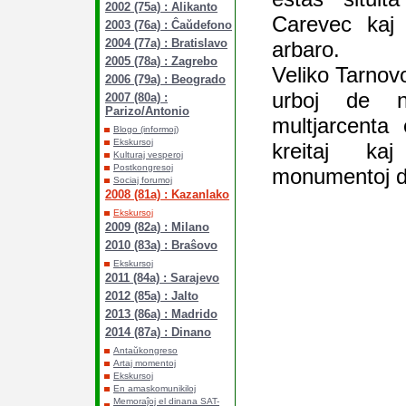
2002 (75a) : Alikanto
Carevec kaj
2003 (76a) : Ĉaŭdefono
2004 (77a) : Bratislavo
arbaro.
2005 (78a) : Zagrebo
Veliko Tarnovo
2006 (79a) : Beogrado
urboj de 
2007 (80a) :
Parizo/Antonio
multjarcenta
Blogo (informoj)
Ekskursoj
kreitaj kaj
Kulturaj vesperoj
Postkongresoj
monumentoj de
Sociaj forumoj
2008 (81a) : Kazanlako
Ekskursoj
2009 (82a) : Milano
2010 (83a) : Braŝovo
Ekskursoj
2011 (84a) : Sarajevo
2012 (85a) : Jalto
2013 (86a) : Madrido
2014 (87a) : Dinano
Antaŭkongreso
Artaj momentoj
Ekskursoj
En amaskomunikiloj
Memoraĵoj el dinana SAT-