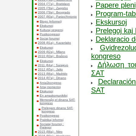
Papere plenig
2004 (77a) : Bratislavo
2005 (78a) : Zagrebo
Program-tab
2006 (79a) : Beogrado
2007 (80a) : Parizo/Antonio
Ekskursoj
Blogo (informoj)
Ekskursoj
Prelegoj kaj
Kulturaj vesperoj
Postkongresoj
Deklaracio 
Sociaj forumoj
2008 (81a) : Kazanlako
Gvidrezol
Ekskursoj
2009 (82a) : Milano
kongreso
2010 (83a) : Braŝovo
Ekskursoj
Δήλωση του
2011 (84a) : Sarajevo
2012 (85a) : Jalto
ΣΑΤ
2013 (86a) : Madrido
2014 (87a) : Dinano
Declaració
Antaŭkongreso
Artaj momentoj
SAT
Ekskursoj
En amaskomunikiloj
Memoraĵoj el dinana SAT-
kongreso
Prelegaro dinana SAT-
kongreso
Postkongreso
Praktikaj informoj
Socialaj forumoj :
Prelegoj
2015 (88a) : Nitro
2016 (89a) : Hercbergo