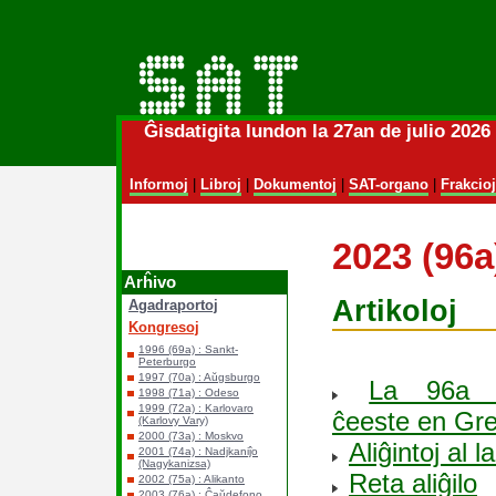
Ĝisdatigita lundon la 27an de julio 202
Informoj
|
Libroj
|
Dokumentoj
|
SAT-organo
|
Frakcioj
2023 (96a
Arĥivo
Artikoloj
Agadraportoj
Kongresoj
1996 (69a) : Sankt-
Peterburgo
1997 (70a) : Aŭgsburgo
La 96a S
1998 (71a) : Odeso
1999 (72a) : Karlovaro
ĉeeste en Gre
(Karlovy Vary)
2000 (73a) : Moskvo
Aliĝintoj al
2001 (74a) : Nadjkaniĵo
(Nagykanizsa)
Reta aliĝilo
2002 (75a) : Alikanto
2003 (76a) : Ĉaŭdefono