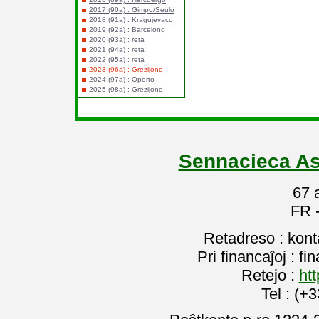
2017 (90a) : Gimpo/Seulo
2018 (91a) : Kragujevaco
2019 (92a) : Barcelono
2020 (93a) : reta
2021 (94a) : reta
2022 (95a) : reta
2023 (96a) : Grezijono
2024 (97a) : Oporto
2025 (98a) : Grezijono
Sennacieca As
67 
FR 
Retadreso : kon
Pri financaĵoj : f
Retejo :
htt
Tel : (+