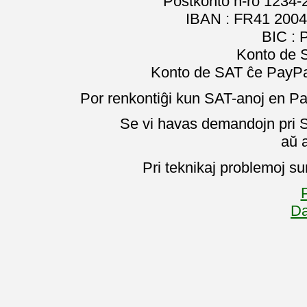
Poŝtkonto n-ro 1234-
IBAN : FR41 2004
BIC :
Konto de 
Konto de SAT ĉe PayPal
Por renkontiĝi kun SAT-anoj en Pa
Se vi havas demandojn pri SA
aŭ 
Pri teknikaj problemoj su
P
Da