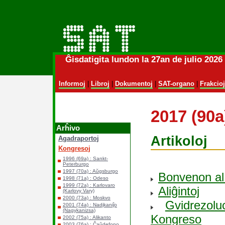
Ĝisdatigita lundon la 27an de julio 202
Informoj
|
Libroj
|
Dokumentoj
|
SAT-organo
|
Frakcioj
2017 (90a
Arĥivo
Artikoloj
Agadraportoj
Kongresoj
1996 (69a) : Sankt-
Peterburgo
1997 (70a) : Aŭgsburgo
Bonvenon al
1998 (71a) : Odeso
1999 (72a) : Karlovaro
Aliĝintoj
(Karlovy Vary)
2000 (73a) : Moskvo
Gvidrezol
2001 (74a) : Nadjkaniĵo
(Nagykanizsa)
Kongreso
2002 (75a) : Alikanto
2003 (76a) : Ĉaŭdefono