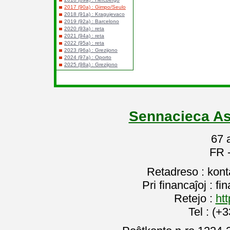
2017 (90a) : Gimpo/Seulo
2018 (91a) : Kragujevaco
2019 (92a) : Barcelono
2020 (93a) : reta
2021 (94a) : reta
2022 (95a) : reta
2023 (96a) : Grezijono
2024 (97a) : Oporto
2025 (98a) : Grezijono
Sennacieca As
67 
FR 
Retadreso : kon
Pri financaĵoj : f
Retejo :
htt
Tel : (+