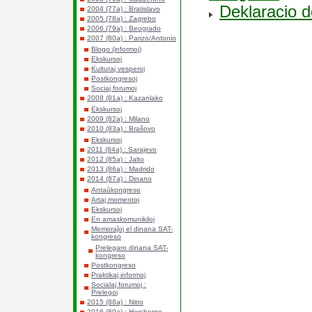
Deklaracio 
2004 (77a) : Bratislavo
2005 (78a) : Zagrebo
2006 (79a) : Beogrado
2007 (80a) : Parizo/Antonio
Blogo (informoj)
Ekskursoj
Kulturaj vesperoj
Postkongresoj
Sociaj forumoj
2008 (81a) : Kazanlako
Ekskursoj
2009 (82a) : Milano
2010 (83a) : Braŝovo
Ekskursoj
2011 (84a) : Sarajevo
2012 (85a) : Jalto
2013 (86a) : Madrido
2014 (87a) : Dinano
Antaŭkongreso
Artaj momentoj
Ekskursoj
En amaskomunikiloj
Memoraĵoj el dinana SAT-
kongreso
Prelegaro dinana SAT-
kongreso
Postkongreso
Praktikaj informoj
Socialaj forumoj :
Prelegoj
2015 (88a) : Nitro
2016 (89a) : Hercbergo