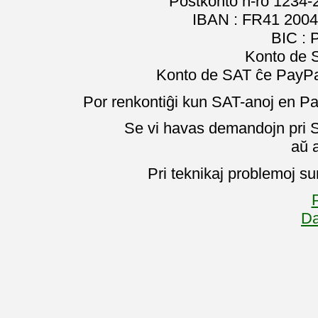
Poŝtkonto n-ro 1234-
IBAN : FR41 2004
BIC :
Konto de 
Konto de SAT ĉe PayPal
Por renkontiĝi kun SAT-anoj en Pa
Se vi havas demandojn pri SA
aŭ 
Pri teknikaj problemoj su
P
Da