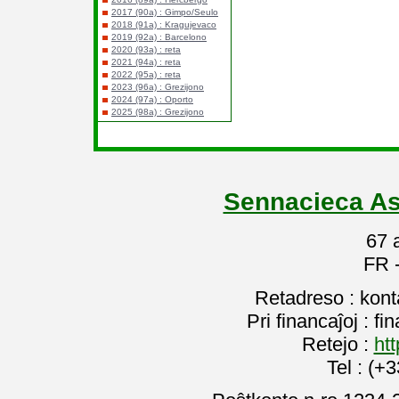
2017 (90a) : Gimpo/Seulo
2018 (91a) : Kragujevaco
2019 (92a) : Barcelono
2020 (93a) : reta
2021 (94a) : reta
2022 (95a) : reta
2023 (96a) : Grezijono
2024 (97a) : Oporto
2025 (98a) : Grezijono
Sennacieca As
67 
FR 
Retadreso : kon
Pri financaĵoj : f
Retejo :
htt
Tel : (+