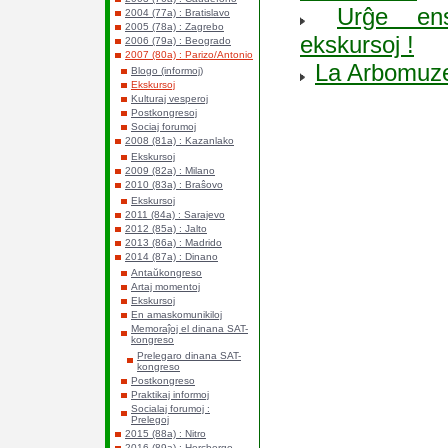
Urĝe ens
2004 (77a) : Bratislavo
2005 (78a) : Zagrebo
ekskursoj !
2006 (79a) : Beogrado
2007 (80a) : Parizo/Antonio
La Arbomuze
Blogo (informoj)
Ekskursoj
Kulturaj vesperoj
Postkongresoj
Sociaj forumoj
2008 (81a) : Kazanlako
Ekskursoj
2009 (82a) : Milano
2010 (83a) : Braŝovo
Ekskursoj
2011 (84a) : Sarajevo
2012 (85a) : Jalto
2013 (86a) : Madrido
2014 (87a) : Dinano
Antaŭkongreso
Artaj momentoj
Ekskursoj
En amaskomunikiloj
Memoraĵoj el dinana SAT-
kongreso
Prelegaro dinana SAT-
kongreso
Postkongreso
Praktikaj informoj
Socialaj forumoj :
Prelegoj
2015 (88a) : Nitro
2016 (89a) : Hercbergo