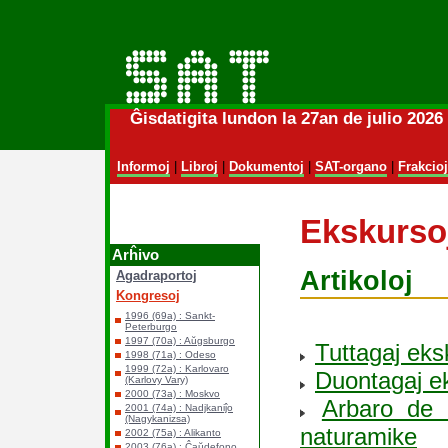
Ĝisdatigita lundon la 27an de julio 202
Informoj
|
Libroj
|
Dokumentoj
|
SAT-organo
|
Frakcioj
Ekskurso
Arĥivo
Artikoloj
Agadraportoj
Kongresoj
1996 (69a) : Sankt-
Peterburgo
1997 (70a) : Aŭgsburgo
Tuttagaj eks
1998 (71a) : Odeso
1999 (72a) : Karlovaro
Duontagaj e
(Karlovy Vary)
2000 (73a) : Moskvo
Arbaro de 
2001 (74a) : Nadjkaniĵo
(Nagykanizsa)
naturamike
2002 (75a) : Alikanto
2003 (76a) : Ĉaŭdefono