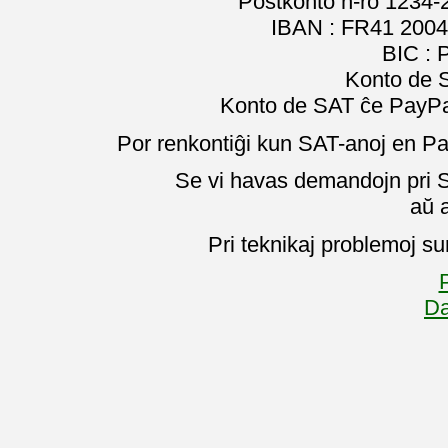
Poŝtkonto n-ro 1234-
IBAN : FR41 2004
BIC :
Konto de 
Konto de SAT ĉe PayPal
Por renkontiĝi kun SAT-anoj en Pa
Se vi havas demandojn pri SA
aŭ 
Pri teknikaj problemoj su
P
Da