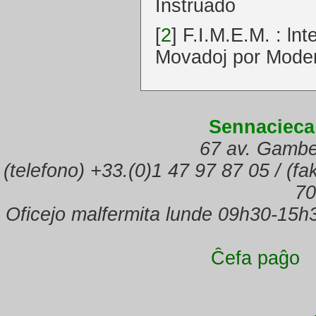
Instruado
[
2
]
F.I.M.E.M. : ln
Movadoj por Moder
Sennacieca
67 av. Gambe
(telefono) +33.(0)1 47 97 87 05 / (f
70
Oficejo malfermita lunde 09h30-15h
Ĉefa paĝo