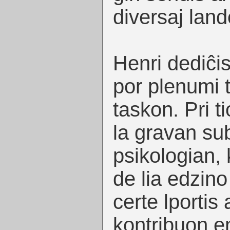
diversaj land
Henri dediĉi
por plenumi 
taskon. Pri ti
la gravan sub
psikologian, 
de lia edzino
certe lportis 
kontribuon en