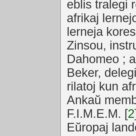
eblis tralegi 
afrikaj lernej
lerneja kore
Zinsou, instr
Dahomeo ; a
Beker, delegi
rilatoj kun af
Ankaŭ memb
F.I.M.E.M.
[
2
Eŭropaj lando