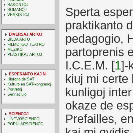
RAKONTOJ
Sperta espera
ROMANOJ
VERKISTOJ
praktikanto d
DIVERSAJ ARTOJ
pedagogio,
BILDA ARTO
FILMO KAJ TEATRO
partoprenis 
MUZIKO
PLASTIKAJ ARTOJ
I.C.E.M.
[
1
]
-
ESPERANTO KAJ NI
kiuj mi certe
Historio de SAT
Kulturo en SAT-kongresoj
kunligoj inter
Portretoj
Sennaciulo
okaze de esp
SCIENCOJ
Prefailles, e
LINGVOSCIENCO
POPULARSCIENCO
kaj mi gvidis