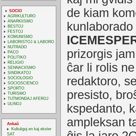
de kiam kom
SOCIO
AGRIKULTURO
ANARKIISMO
kunlaborado 
BESTOJ
FESTOJ
ICEMESPE
KOMUNISMO
LABORISTOJ & LABORO
NUTRADO
prizorgis ja
PACO
POLITIKO
RELIGIO
ĉar li rolis ne
SENNACIISMO
SINDIKATOJ
redaktoro, s
SOCIOLOGIO
SOCIOSCIENCO
SPORTO
presisto, bro
TURISMO
TUTMONDAJ AFEROJ
ULINOJ
kspedanto, ka
ampleksan ta
Ankaŭ
Kultuligoj en kaj ekster
ĝis la jaro 2
SAT