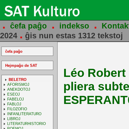
.
.
.
ĉefa paĝo
indekso
Kontak
.
2024
ĝis nun estas 1312 tekstoj
ĉefa paĝo
Hejmpaĝo de SAT
Léo Robert 
BELETRO
pliera subt
AFORISMOJ
ANEKDOTOJ
ESEOJ
ESPERANT
FABELOJ
FABLOJ
FILOZOFIO
INFANLITERATURO
LIBROJ
LITERATURHISTORIO
POEMOJ