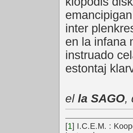
klopodis disk
emancipigan 
inter plenkre
en la infana
instruado ce
estontaj klarv
el
la SAGO
,
[
1
]
I.C.E.M. : Koop