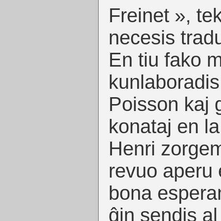
Freinet », tek
necesis trad
En tiu fako m
kunlaboradis
Poisson kaj 
konataj en l
Henri zorgem
revuo aperu e
bona esperant
ĝin sendis al