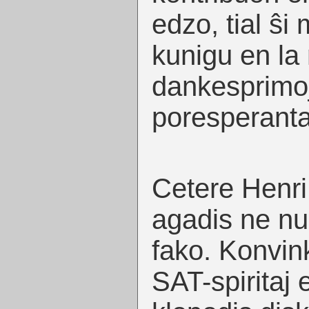
edzo, tial ŝi 
kunigu en la 
dankesprimoj
poresperant
Cetere Henri
agadis ne nu
fako. Konvink
SAT-spiritaj e