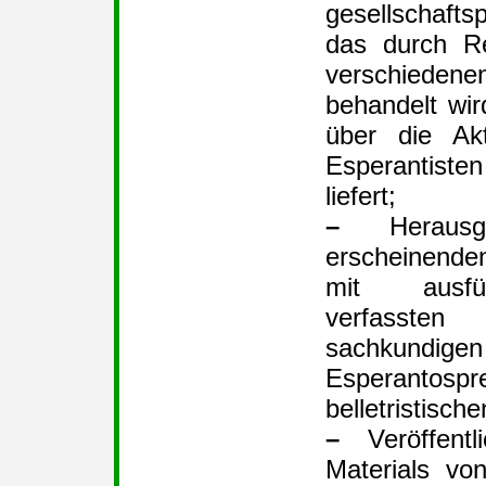
gesellschaft
das durch Re
verschieden
behandelt wir
über die Akt
Esperantiste
liefert;
–
Herausga
erscheinen
mit ausführ
verfasst
sachkundigen
Esperantosp
belletristisch
–
Veröffentl
Materials vo