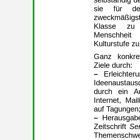
sie für de
zweckmäßigs
Klasse zu
Menschhei
Kulturstufe z
Ganz konkre
Ziele durch:
–
Erleichteru
Ideenaustaus
durch ein Ad
Internet, Mai
auf Tagungen
–
Herausgabe
Zeitschrift
Se
Themensch