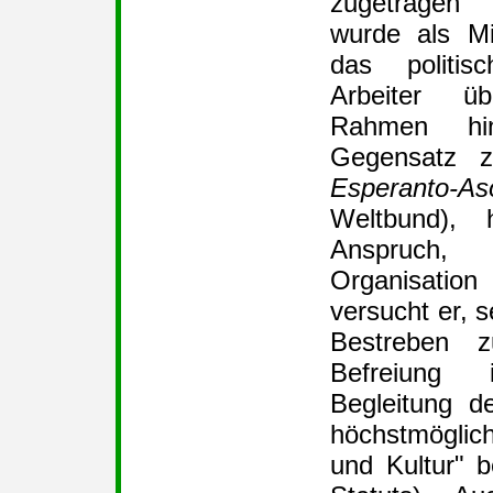
zugetragen
wurde als Mi
das politis
Arbeiter ü
Rahmen hin
Gegensatz 
Esperanto-As
Weltbund),
Anspruch, 
Organisatio
versucht er, s
Bestreben z
Befreiung
Begleitung d
höchstmögliche
und Kultur" b