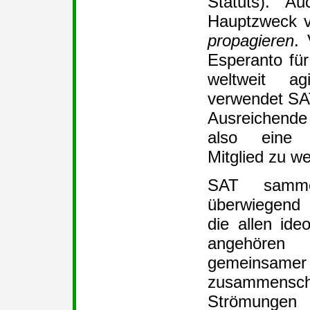
Statuts). A
Hauptzweck v
propagieren
.
Esperanto für
weltweit ag
verwendet SA
Ausreichende
also eine 
Mitglied zu w
SAT samme
überwiegend l
die allen id
angehören
gemeins
zusammens
Strömungen