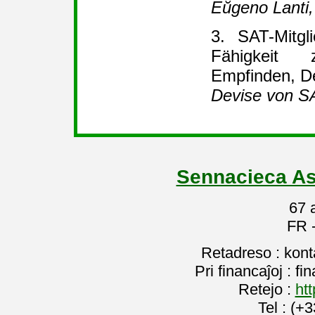
Eŭgeno Lanti
3. SAT-Mitgl
Fähigkeit 
Empfinden, D
Devise von S
Sennacieca As
67 
FR 
Retadreso : kon
Pri financaĵoj : f
Retejo :
htt
Tel : (+