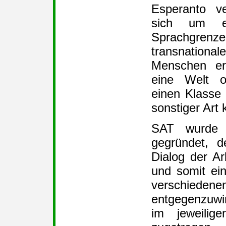
Esperanto v
sich um e
Sprachgren
transnationa
Menschen erl
eine Welt o
einen Klasse
sonstiger Art
SAT wurde 
gegründet, 
Dialog der Ar
und somit ei
verschiede
entgegenzuwir
im jeweilige