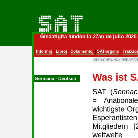
Ĝisdatigita lundon la 27an de julio 202
Informoj
|
Libroj
|
Dokumentoj
|
SAT-organo
|
Frakcioj
SPRACHE UND ÜBERSETZ
Was ist 
Germana ‑ Deutsch
SAT (
Sennac
= Anational
wichtigste Org
Esperantist
Mitgliedern 
weltweite 