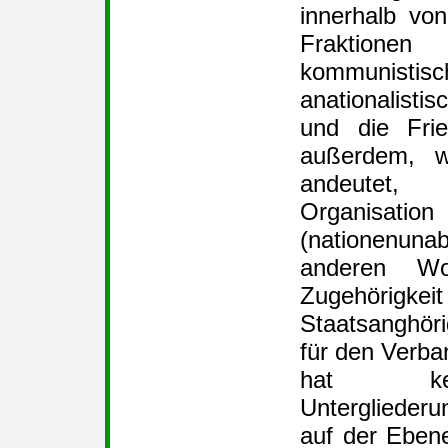
innerhalb vo
Fraktionen
kommunistisc
anationalist
und die Frie
außerdem, 
andeutet,
Organisation
(nationenunab
anderen Wor
Zugehöri
Staatsanghörig
für den Verba
hat kei
Untergliederu
auf der Eben