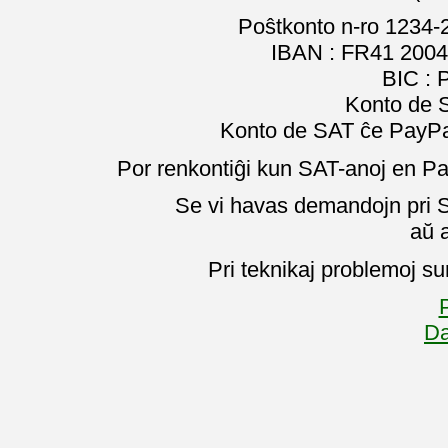
Poŝtkonto n-ro 1234-
IBAN : FR41 2004
BIC :
Konto de 
Konto de SAT ĉe PayPal
Por renkontiĝi kun SAT-anoj en Pa
Se vi havas demandojn pri SA
aŭ 
Pri teknikaj problemoj su
P
Da