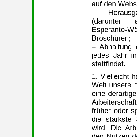
auf den Webs
–
Herausg
(darunter
Esperanto
Broschüren;
–
Abhaltung e
jedes Jahr i
stattfindet.
1. Vielleicht 
Welt unsere 
eine derartig
Arbeiterschaf
früher oder sp
die stärkste
wird. Die Arb
den Nutzen d