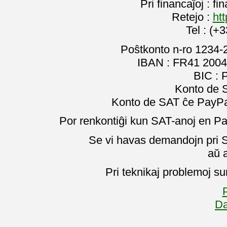
Pri financaĵoj : f
Retejo :
htt
Tel : (+
Poŝtkonto n-ro 1234-
IBAN : FR41 2004
BIC :
Konto de 
Konto de SAT ĉe PayPal
Por renkontiĝi kun SAT-anoj en Pa
Se vi havas demandojn pri SA
aŭ 
Pri teknikaj problemoj su
P
Da