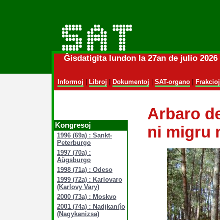
Ĝisdatigita lundon la 27an de julio 202
Informoj
|
Libroj
|
Dokumentoj
|
SAT-organo
|
Frakcioj
Arbaro de
Kongresoj
ni migru 
1996 (69a) : Sankt-
Peterburgo
1997 (70a) :
Aŭgsburgo
1998 (71a) : Odeso
1999 (72a) : Karlovaro
(Karlovy Vary)
2000 (73a) : Moskvo
2001 (74a) : Nadjkaniĵo
(Nagykanizsa)