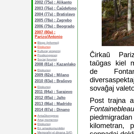
2002 (75a) : Alikanto
2003 (76a) : Ĉaŭdefono
2004 (77a) : Bratislavo
2005 (78a) : Zagrebo
2006 (79a) : Beogrado
2007 (80a) :
Parizo/Antonio
Blogo (informoj)
Ekskursoj
Kulturaj vesperoj
Ĉirkaŭ Pari
Postkongresoj
Sociaj forumoj
taŭgas kiel 
2008 (81a) : Kazanlako
de Fonta
Ekskursoj
2009 (82a) : Milano
diversaspekt
2010 (83a) : Braŝovo
sovaĝaj valeto
Ekskursoj
2011 (84a) : Sarajevo
2012 (85a) : Jalto
Post trajna 
2013 (86a) : Madrido
Fontaineblea
2014 (87a) : Dinano
piedmigradan 
Antaŭkongreso
Artaj momentoj
kilometran, 
Ekskursoj
En amaskomunikiloj
senpadaj dekli
Memoraĵoj el dinana SAT-