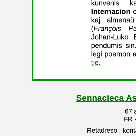
kunvenis 
Internacion
d
kaj almenaŭ
(
François Pa
Johan-Luko 
pendumis sin
legi poemon 
tie
.
Sennacieca As
67 
FR 
Retadreso : kon