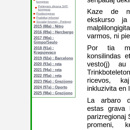
kongreso
Prelegaro dinana SAT-
Kaze de ma
kongreso
Postkongreso
ekskurso ja
Praktikaj informoj
Socialaj forumoj : Prelegoj
malplilongig
2015 (88a) : Nitro
2016 (89a) : Hercbergo
varmos, ni pi
2017 (90a) :
Gimpo/Seulo
Por tia mi
2018 (91a) :
Kragujevaco
konsilindas et
2019 (92a) : Barcelono
vesto(j) au 
2020 (93a) : reta
2021 (94a) : reta
Trinkbotele
2022 (95a) : reta
ricevos, k
2023 (96a) : Grezijono
inkluzivita en 
2024 (97a) : Oporto
2025 (98a) : Grezijono
La arbaro d
estas grava 
parizregionaj 
promeni, k